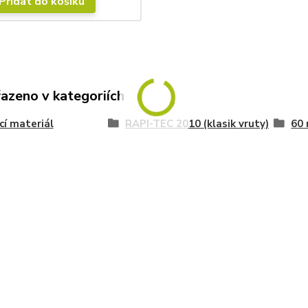
Přidat do košíku
řazeno v kategoriích
cí materiál
RAPI-TEC 2010 (klasik vruty)
60