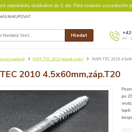
keré objednávky dodáváme do 5. dní. Před osobním vyzvednutím j
 NÁS NAKUPOVAT
+42
Hledat
po - 
ovací materiál
RAPI-TEC 2010 (klasik vruty)
RAPI-TEC 2010 4.5x6
TEC 2010 4.5x60mm,záp.T20
Pozin
po 25
vrutů
lepší
bezpe