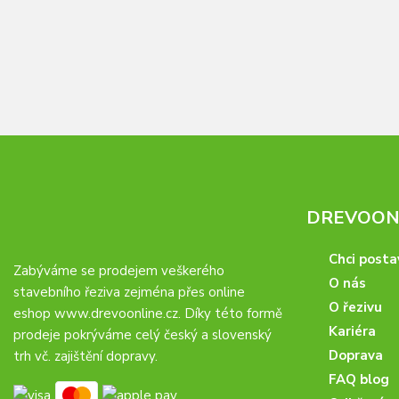
DREVOONL
Chci posta
Zabýváme se prodejem veškerého
O nás
stavebního řeziva zejména přes online
O řezivu
eshop
www.drevoonline.cz
. Díky této formě
Kariéra
prodeje pokrýváme celý český a slovenský
Doprava
trh vč. zajištění dopravy.
FAQ blog