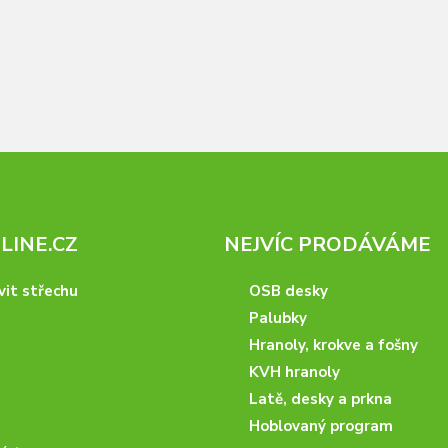
INE.CZ
NEJVÍC PRODÁVÁME
vit střechu
OSB desky
Palubky
Hranoly, krokve a fošny
KVH hranoly
Latě, desky a prkna
Hoblovaný program