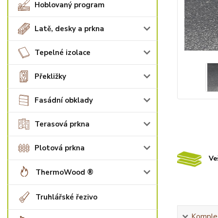
Hoblovaný program
Latě, desky a prkna
Tepelné izolace
Překližky
Fasádní obklady
Terasová prkna
Plotová prkna
Ve
ThermoWood ®
Truhlářské řezivo
Komplet