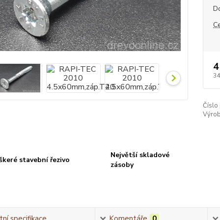
D
C
4
34
Číslo
Výrob
Největší skladové
škeré stavební řezivo
zásoby
ní specifikace
Komentáře
0