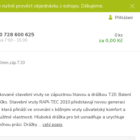
e nutné provést objednávku z eshopu. Děkujeme.
Přihlášení
0 728 600 625
0
ks
za
0,00 Kč
pá 7:00 - 15:00
0mm,záp.T20
kované stavební vruty se zápustnou hlavou a drážkou T20. Balení
0ks. Stavební vruty RAPI-TEC 2010 představují novou generaci
, která přináší ve srovnání s běžnými vruty uživatelský komfort a
 užitné vlastnosti. Hluboká drážka pro bit usnadňuje a urychluje
čnou práci. Drážky ...
celý popis