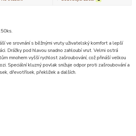
250ks.
í ve srovnání s běžnými vruty uživatelský komfort a lepší
áci. Drážky pod hlavou snadno zahloubí vrut. Velmi ostrá
rutům mnohem vyšší rychlost zašroubování, což přináší velkou
zi. Speciální kluzný povlak snižuje odpor proti zašroubování a
k, dřevotřísek, překližek a dalších.