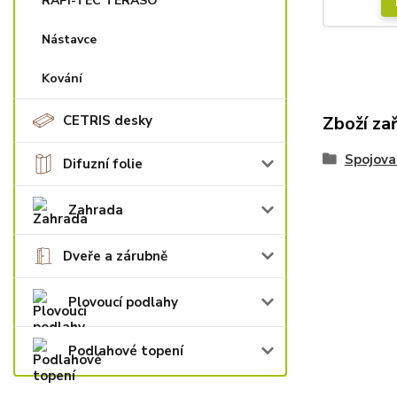
RAPI-TEC TERASO
Nástavce
Kování
CETRIS desky
Zboží za
Spojova
Difuzní folie
Zahrada
Dveře a zárubně
Plovoucí podlahy
Podlahové topení