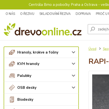
Centrála Brno a pobočky Praha a Ostrava - veš
O NÁS
O ŘEZIVU
SKLADOVÁNÍ ŘEZIVA
DOPRAVA
PROČ U
Úvod
Spoj
Hranoly, krokve a fošny
RAPI-
KVH hranoly
Palubky
OSB desky
Biodesky