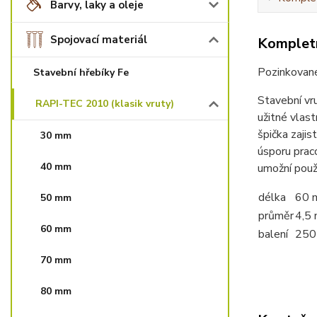
Barvy, laky a oleje
Spojovací materiál
Kompletn
Pozinkované
Stavební hřebíky Fe
Stavební vr
RAPI-TEC 2010 (klasik vruty)
užitné vlast
špička zajis
30 mm
úsporu praco
40 mm
umožní použ
délka
60 
50 mm
průměr
4,5
60 mm
balení
250
70 mm
80 mm