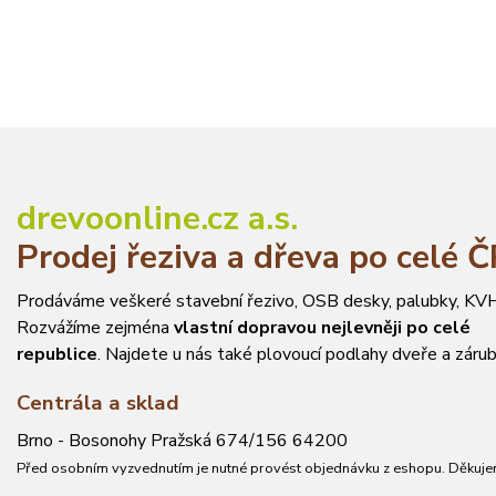
drevoonline.cz a.s.
Prodej řeziva a dřeva po celé 
Prodáváme veškeré stavební řezivo, OSB desky, palubky, KVH
Rozvážíme zejména
vlastní dopravou nejlevněji po celé
republice
. Najdete u nás také plovoucí podlahy dveře a zárub
Centrála a sklad
Brno - Bosonohy Pražská 674/156 64200
Před osobním vyzvednutím je nutné provést objednávku z eshopu. Děkuje