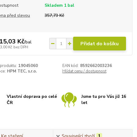
ostupnost
Skladem 1 bal
ena před slevou
357,73 Kč
15,03 Kč
/
bal
Přidat do košíku
3,00 Kč
bez DPH
 produktu:
19045060
EAN kód:
8592662003236
ce:
HPM TEC, s.r.o.
Hlídat cenu / dostupnost
Vlastní doprava po celé
Jsme tu pro Vás již 16
ČR
let
Ke stažení
Související zboží
1