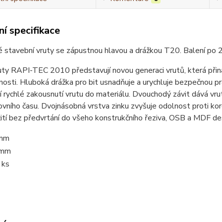
í specifikace
 stavební vruty se zápustnou hlavou a drážkou T20. Balení po 
uty RAPI-TEC 2010 představují novou generaci vrutů, která přináš
nosti. Hluboká drážka pro bit usnadňuje a urychluje bezpečnou pr
tí rychlé zakousnutí vrutu do materiálu. Dvouchodý závit dává v
vního času. Dvojnásobná vrstva zinku zvyšuje odolnost proti koro
ití bez předvrtání do všeho konstrukčního řeziva, OSB a MDF dese
mm
 mm
 ks