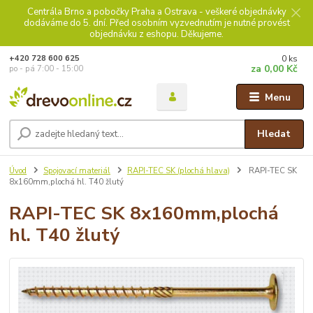
Centrála Brno a pobočky Praha a Ostrava - veškeré objednávky
dodáváme do 5. dní. Před osobním vyzvednutím je nutné provést
objednávku z eshopu. Děkujeme.
0
ks
+420 728 600 625
za
0,00 Kč
po - pá 7:00 - 15:00
Menu
Hledat
Úvod
Spojovací materiál
RAPI-TEC SK (plochá hlava)
RAPI-TEC SK
8x160mm,plochá hl. T40 žlutý
RAPI-TEC SK 8x160mm,plochá
hl. T40 žlutý