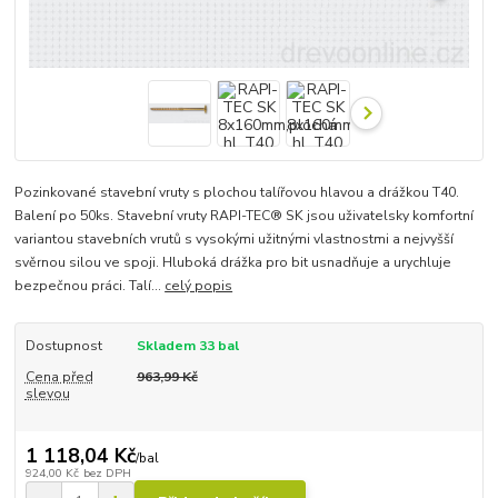
Pozinkované stavební vruty s plochou talířovou hlavou a drážkou T40.
Balení po 50ks. Stavební vruty RAPI-TEC® SK jsou uživatelsky komfortní
variantou stavebních vrutů s vysokými užitnými vlastnostmi a nejvyšší
svěrnou silou ve spoji. Hluboká drážka pro bit usnadňuje a urychluje
bezpečnou práci. Talí...
celý popis
Dostupnost
Skladem 33 bal
Cena před
963,99 Kč
slevou
1 118,04 Kč
/
bal
924,00 Kč
bez DPH