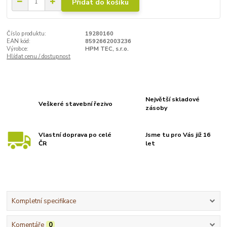
Přidat do košíku
Číslo produktu:
19280160
EAN kód:
8592662003236
Výrobce:
HPM TEC, s.r.o.
Hlídat cenu / dostupnost
Největší skladové
Veškeré stavební řezivo
zásoby
Vlastní doprava po celé
Jsme tu pro Vás již 16
ČR
let
Kompletní specifikace
Komentáře
0