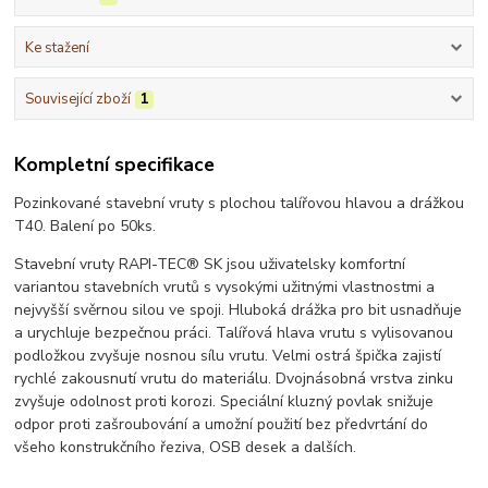
Ke stažení
Související zboží
1
Kompletní specifikace
Pozinkované stavební vruty s plochou talířovou hlavou a drážkou
T40. Balení po 50ks.
Stavební vruty RAPI-TEC® SK jsou uživatelsky komfortní
variantou stavebních vrutů s vysokými užitnými vlastnostmi a
nejvyšší svěrnou silou ve spoji. Hluboká drážka pro bit usnadňuje
a urychluje bezpečnou práci. Talířová hlava vrutu s vylisovanou
podložkou zvyšuje nosnou sílu vrutu. Velmi ostrá špička zajistí
rychlé zakousnutí vrutu do materiálu. Dvojnásobná vrstva zinku
zvyšuje odolnost proti korozi. Speciální kluzný povlak snižuje
odpor proti zašroubování a umožní použití bez předvrtání do
všeho konstrukčního řeziva, OSB desek a dalších.