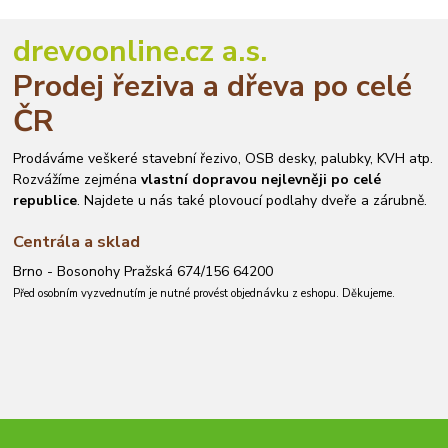
drevoonline.cz a.s.
Prodej řeziva a dřeva po celé
ČR
Prodáváme veškeré stavební řezivo, OSB desky, palubky, KVH atp.
Rozvážíme zejména
vlastní dopravou nejlevněji po celé
republice
. Najdete u nás také plovoucí podlahy dveře a zárubně.
Centrála a sklad
Brno - Bosonohy Pražská 674/156 64200
Před osobním vyzvednutím je nutné provést objednávku z eshopu. Děkujeme.