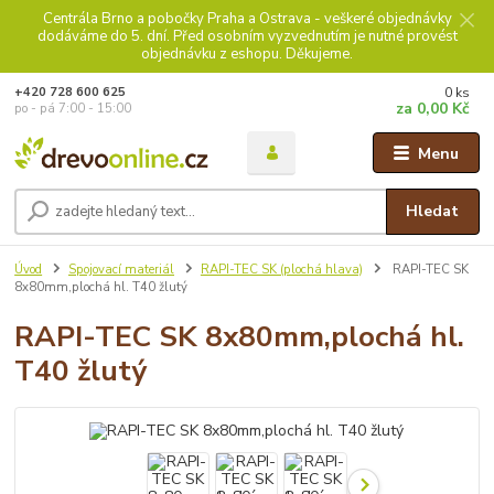
Centrála Brno a pobočky Praha a Ostrava - veškeré objednávky
dodáváme do 5. dní. Před osobním vyzvednutím je nutné provést
objednávku z eshopu. Děkujeme.
0
ks
+420 728 600 625
za
0,00 Kč
po - pá 7:00 - 15:00
Menu
Hledat
Úvod
Spojovací materiál
RAPI-TEC SK (plochá hlava)
RAPI-TEC SK
8x80mm,plochá hl. T40 žlutý
RAPI-TEC SK 8x80mm,plochá hl.
T40 žlutý