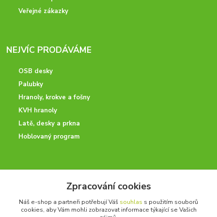
Veřejné zákazky
NEJVÍC PRODÁVÁME
OSB desky
Palubky
Hranoly, krokve a fošny
KVH hranoly
Latě, desky a prkna
Hoblovaný program
ODBORNÉ PORADENSTVÍ
Zpracování cookies
Potřebujete poradit? Neváhejte nás kontaktovat.
Náš e-shop a partneři potřebují Váš
souhlas
s použitím souborů
+420 728 600 625
cookies, aby Vám mohli zobrazovat informace týkající se Vašich
po - pá 7:00 - 15:00