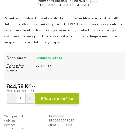
Pozinkované stavební vruty s plochou talířovou hlavou a drážkou T40.
Balení po 50ks. Stavební vruty RAPI-TEC® SK jsou uživatelsky komfortní
variantou stavebních vrutů s vysokými užitnými vlastnostmi a nejvyšší
svěrnou silou ve spoji. Hluboká drážka pro bit usnadňuje a urychluje
bezpečnou práci. Talí...
celý popis
Dostupnost
Skladem 30 bal
Cena před
728,39 Kč
slevou
844,58 Kč
/
bal
698,00 Kč
bez DPH
Přidat do košíku
Číslo produktu:
19280080
EAN kód:
8592662003236
Výrobce:
HPM TEC, s.r.o.