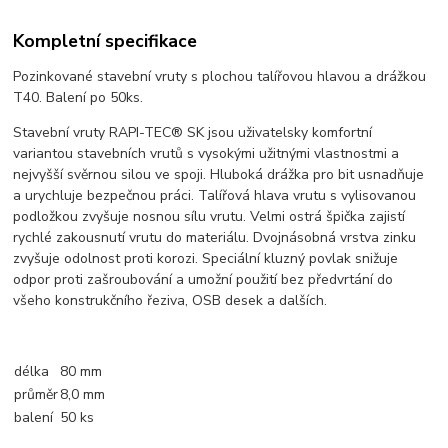
Kompletní specifikace
Pozinkované stavební vruty s plochou talířovou hlavou a drážkou
T40. Balení po 50ks.
Stavební vruty RAPI-TEC® SK jsou uživatelsky komfortní
variantou stavebních vrutů s vysokými užitnými vlastnostmi a
nejvyšší svěrnou silou ve spoji. Hluboká drážka pro bit usnadňuje
a urychluje bezpečnou práci. Talířová hlava vrutu s vylisovanou
podložkou zvyšuje nosnou sílu vrutu. Velmi ostrá špička zajistí
rychlé zakousnutí vrutu do materiálu. Dvojnásobná vrstva zinku
zvyšuje odolnost proti korozi. Speciální kluzný povlak snižuje
odpor proti zašroubování a umožní použití bez předvrtání do
všeho konstrukčního řeziva, OSB desek a dalších.
délka
80 mm
průměr
8,0 mm
balení
50 ks