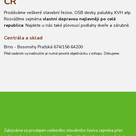
ČR
Prodáváme veškeré stavební řezivo, OSB desky, palubky, KVH atp.
Rozvážíme zejména
vlastní dopravou nejlevněji po celé
republice
. Najdete u nás také plovoucí podlahy dveře a zárubně.
Centrála a sklad
Brno - Bosonohy Pražská 674/156 64200
Před osobním vyzvednutím je nutné provést objednávku z eshopu. Děkujeme.
Zabýváme se prodejem veškerého stavebního řeziva zejména přes