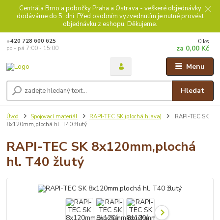
Centrála Brno a pobočky Praha a Ostrava - veškeré objednávky
dodáváme do 5. dní. Před osobním vyzvednutím je nutné provést
objednávku z eshopu. Děkujeme.
0
ks
+420 728 600 625
za
0,00 Kč
po - pá 7:00 - 15:00
Menu
Hledat
Úvod
Spojovací materiál
RAPI-TEC SK (plochá hlava)
RAPI-TEC SK
8x120mm,plochá hl. T40 žlutý
RAPI-TEC SK 8x120mm,plochá
hl. T40 žlutý