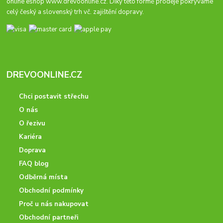
online eshop
www.drevoonline.cz
. Díky této formě prodeje pokrýváme
celý český a slovenský trh vč. zajištění dopravy.
DREVOONLINE.CZ
Chci postavit střechu
O nás
O řezivu
Kariéra
Doprava
FAQ blog
Odběrná místa
Obchodní podmínky
Proč u nás nakupovat
Obchodní partneři