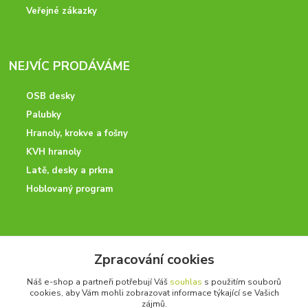
Veřejné zákazky
NEJVÍC PRODÁVÁME
OSB desky
Palubky
Hranoly, krokve a fošny
KVH hranoly
Latě, desky a prkna
Hoblovaný program
ODBORNÉ PORADENSTVÍ
Zpracování cookies
Potřebujete poradit? Neváhejte nás kontaktovat.
Náš e-shop a partneři potřebují Váš
souhlas
s použitím souborů
+420 728 600 625
cookies, aby Vám mohli zobrazovat informace týkající se Vašich
po - pá 7:00 - 15:00
zájmů.