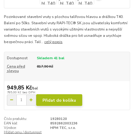
Pozinkované stavební vruty s plochou talířovou hlavou a drážkou T40.
Balení po 50ks. Stavební vruty RAPI-TEC® SK jsou uživatelsky komfortní
variantou stavebních vrutů s vysokými užitnými vlastnostmi a nejvyšší
svěrnou silou ve spoji. Hluboká drážka pro bit usnadňuje a urychluje
bezpečnou práci. Talí...
celý popis
Dostupnost
Skladem 41 bal
Cena před
817,90 Kč
slevou
949,85 Kč
/
bal
785,00 Kč
bez DPH
Přidat do košíku
Číslo produktu:
19280120
EAN kód:
8592662003236
Výrobce:
HPM TEC, s.r.o.
Hlídat cenu / dostupnost