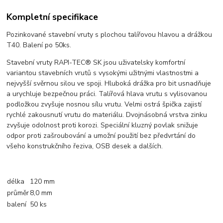
Kompletní specifikace
Pozinkované stavební vruty s plochou talířovou hlavou a drážkou
T40. Balení po 50ks.
Stavební vruty RAPI-TEC® SK jsou uživatelsky komfortní
variantou stavebních vrutů s vysokými užitnými vlastnostmi a
nejvyšší svěrnou silou ve spoji. Hluboká drážka pro bit usnadňuje
a urychluje bezpečnou práci. Talířová hlava vrutu s vylisovanou
podložkou zvyšuje nosnou sílu vrutu. Velmi ostrá špička zajistí
rychlé zakousnutí vrutu do materiálu. Dvojnásobná vrstva zinku
zvyšuje odolnost proti korozi. Speciální kluzný povlak snižuje
odpor proti zašroubování a umožní použití bez předvrtání do
všeho konstrukčního řeziva, OSB desek a dalších.
délka
120 mm
průměr
8,0 mm
balení
50 ks