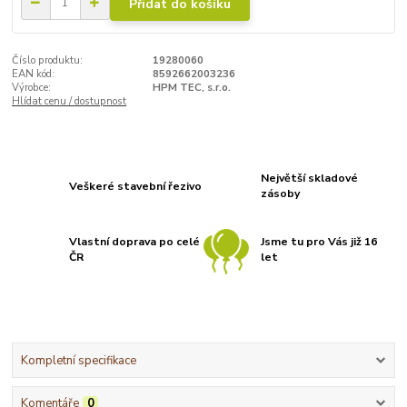
Přidat do košíku
Číslo produktu:
19280060
EAN kód:
8592662003236
Výrobce:
HPM TEC, s.r.o.
Hlídat cenu / dostupnost
Největší skladové
Veškeré stavební řezivo
zásoby
Vlastní doprava po celé
Jsme tu pro Vás již 16
ČR
let
Kompletní specifikace
Komentáře
0