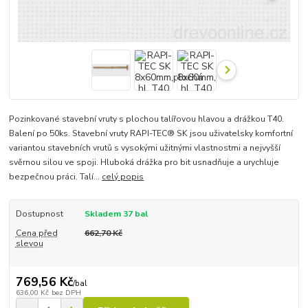
Pozinkované stavební vruty s plochou talířovou hlavou a drážkou T40.
Balení po 50ks. Stavební vruty RAPI-TEC® SK jsou uživatelsky komfortní
variantou stavebních vrutů s vysokými užitnými vlastnostmi a nejvyšší
svěrnou silou ve spoji. Hluboká drážka pro bit usnadňuje a urychluje
bezpečnou práci. Talí...
celý popis
Dostupnost
Skladem 37 bal
Cena před
662,70 Kč
slevou
769,56 Kč
/
bal
636,00 Kč
bez DPH