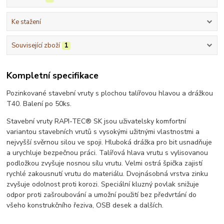
Ke stažení
Související zboží
1
Kompletní specifikace
Pozinkované stavební vruty s plochou talířovou hlavou a drážkou
T40. Balení po 50ks.
Stavební vruty RAPI-TEC® SK jsou uživatelsky komfortní
variantou stavebních vrutů s vysokými užitnými vlastnostmi a
nejvyšší svěrnou silou ve spoji. Hluboká drážka pro bit usnadňuje
a urychluje bezpečnou práci. Talířová hlava vrutu s vylisovanou
podložkou zvyšuje nosnou sílu vrutu. Velmi ostrá špička zajistí
rychlé zakousnutí vrutu do materiálu. Dvojnásobná vrstva zinku
zvyšuje odolnost proti korozi. Speciální kluzný povlak snižuje
odpor proti zašroubování a umožní použití bez předvrtání do
všeho konstrukčního řeziva, OSB desek a dalších.