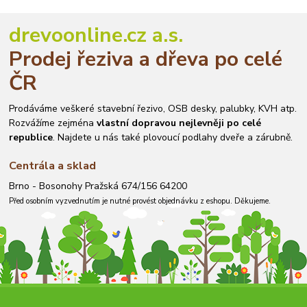
drevoonline.cz a.s.
Prodej řeziva a dřeva po celé
ČR
Prodáváme veškeré stavební řezivo, OSB desky, palubky, KVH atp.
Rozvážíme zejména
vlastní dopravou nejlevněji po celé
republice
. Najdete u nás také plovoucí podlahy dveře a zárubně.
Centrála a sklad
Brno - Bosonohy Pražská 674/156 64200
Před osobním vyzvednutím je nutné provést objednávku z eshopu. Děkujeme.