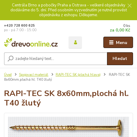
Centrála Brno a pobočky Praha a Ostrava - veškeré objednávky
dodáváme do 5. dní. Před osobním vyzvednutím je nutné provést
objednávku z eshopu. Děkujeme.
0
ks
+420 728 600 625
za
0,00 Kč
po - pá 7:00 - 15:00
Menu
Hledat
Úvod
Spojovací materiál
RAPI-TEC SK (plochá hlava)
RAPI-TEC SK
8x60mm,plochá hl. T40 žlutý
RAPI-TEC SK 8x60mm,plochá hl.
T40 žlutý