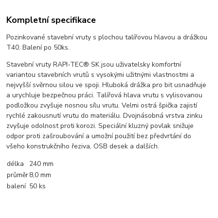
Kompletní specifikace
Pozinkované stavební vruty s plochou talířovou hlavou a drážkou
T40
. Balení po 50ks.
Stavební vruty RAPI-TEC® SK jsou uživatelsky komfortní
variantou stavebních vrutů s vysokými užitnými vlastnostmi a
nejvyšší svěrnou silou ve spoji. Hluboká drážka pro bit usnadňuje
a urychluje bezpečnou práci. Talířová hlava vrutu s vylisovanou
podložkou zvyšuje nosnou sílu vrutu. Velmi ostrá špička zajistí
rychlé zakousnutí vrutu do materiálu. Dvojnásobná vrstva zinku
zvyšuje odolnost proti korozi. Speciální kluzný povlak snižuje
odpor proti zašroubování a umožní použití bez předvrtání do
všeho konstrukčního řeziva, OSB desek a dalších.
délka
240 mm
průměr
8,0 mm
balení
50 ks