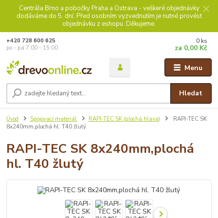
Centrála Brno a pobočky Praha a Ostrava - veškeré objednávky
dodáváme do 5. dní. Před osobním vyzvednutím je nutné provést
objednávku z eshopu. Děkujeme.
0
ks
+420 728 600 625
za
0,00 Kč
po - pá 7:00 - 15:00
Menu
Hledat
Úvod
Spojovací materiál
RAPI-TEC SK (plochá hlava)
RAPI-TEC SK
8x240mm,plochá hl. T40 žlutý
RAPI-TEC SK 8x240mm,plochá
hl. T40 žlutý