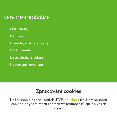
NEJVÍC PRODÁVÁME
OSB desky
Palubky
Hranoly, krokve a fošny
KVH hranoly
Latě, desky a prkna
Hoblovaný program
ODBORNÉ PORADENSTVÍ
Zpracování cookies
Potřebujete poradit? Neváhejte nás kontaktovat.
Náš e-shop a partneři potřebují Váš
souhlas
s použitím souborů
+420 728 600 625
cookies, aby Vám mohli zobrazovat informace týkající se Vašich
po - pá 7:00 - 15:00
zájmů.