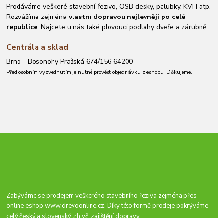
Prodáváme veškeré stavební řezivo, OSB desky, palubky, KVH atp.
Rozvážíme zejména
vlastní dopravou nejlevněji po celé
republice
. Najdete u nás také plovoucí podlahy dveře a zárubně.
Centrála a sklad
Brno - Bosonohy Pražská 674/156 64200
Před osobním vyzvednutím je nutné provést objednávku z eshopu. Děkujeme.
Zabýváme se prodejem veškerého stavebního řeziva zejména přes
online eshop
www.drevoonline.cz
. Díky této formě prodeje pokrýváme
celý český a slovenský trh vč. zajištění dopravy.