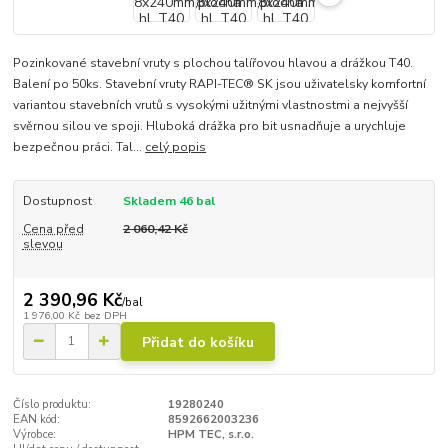
Pozinkované stavební vruty s plochou talířovou hlavou a drážkou T40.
Balení po 50ks. Stavební vruty RAPI-TEC® SK jsou uživatelsky komfortní
variantou stavebních vrutů s vysokými užitnými vlastnostmi a nejvyšší
svěrnou silou ve spoji. Hluboká drážka pro bit usnadňuje a urychluje
bezpečnou práci. Tal...
celý popis
Dostupnost
Skladem 46 bal
Cena před
2 060,42 Kč
slevou
2 390,96 Kč
/
bal
1 976,00 Kč
bez DPH
Přidat do košíku
Číslo produktu:
19280240
EAN kód:
8592662003236
Výrobce:
HPM TEC, s.r.o.