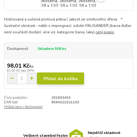
Hoblovaná a sušená plotová prkna I. jakost ze smrkového dřeva. *
ilustrační obrázek - nátěr s impregnací, odstín PALISANDER (barva Adler
není součástí dodání, více viz. kategorie barvy, laky)
celý popis
Dostupnost
Skladem 509 ks
98,01 Kč
/
ks
81,00 Kč
bez DPH
Přidat do košíku
Číslo produktu:
201603403
EAN kód:
8594021021103
Hlídat cenu / dostupnost
Největší skladové
Veškeré stavební řezivo