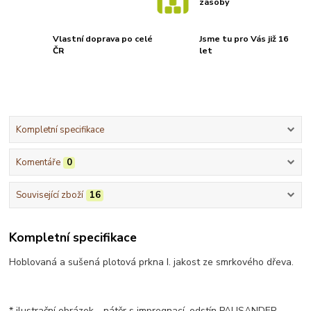
zásoby
Vlastní doprava po celé
Jsme tu pro Vás již 16
ČR
let
Kompletní specifikace
Komentáře
0
Související zboží
16
Kompletní specifikace
Hoblovaná a sušená plotová prkna I. jakost ze smrkového dřeva.
* ilustrační obrázek - nátěr s impregnací, odstín PALISANDER