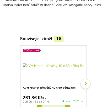
(barva Adler není součástí dodání, více viz. kategorie barvy, laky)
Související zboží
16
TOP produkt
KVH Hranol dřevěný 40 x 60 délka 5m
Lazura Adle
bezbarvá
261,36 Kč
601,37 
/
ks
Skladem 2071 ks
216,00 Kč
bez DPH
497,00 Kč
be