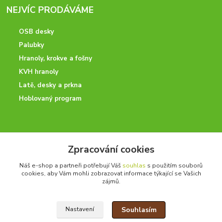
NEJVÍC PRODÁVÁME
OSB desky
Palubky
Hranoly, krokve a fošny
KVH hranoly
Latě, desky a prkna
Hoblovaný program
ODBORNÉ PORADENSTVÍ
Zpracování cookies
Potřebujete poradit? Neváhejte nás kontaktovat.
Náš e-shop a partneři potřebují Váš
souhlas
s použitím souborů
+420 728 600 625
cookies, aby Vám mohli zobrazovat informace týkající se Vašich
po - pá 7:00 - 15:00
zájmů.
Souhlasím
Nastavení