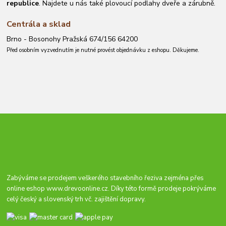
republice
. Najdete u nás také plovoucí podlahy dveře a zárubně.
Centrála a sklad
Brno - Bosonohy Pražská 674/156 64200
Před osobním vyzvednutím je nutné provést objednávku z eshopu. Děkujeme.
Zabýváme se prodejem veškerého stavebního řeziva zejména přes
online eshop
www.drevoonline.cz
. Díky této formě prodeje pokrýváme
celý český a slovenský trh vč. zajištění dopravy.