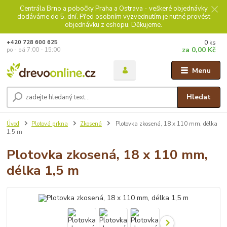
Centrála Brno a pobočky Praha a Ostrava - veškeré objednávky
dodáváme do 5. dní. Před osobním vyzvednutím je nutné provést
objednávku z eshopu. Děkujeme.
0
ks
+420 728 600 625
za
0,00 Kč
po - pá 7:00 - 15:00
Menu
Hledat
Úvod
Plotová prkna
Zkosená
Plotovka zkosená, 18 x 110 mm, délka
1,5 m
Plotovka zkosená, 18 x 110 mm,
délka 1,5 m