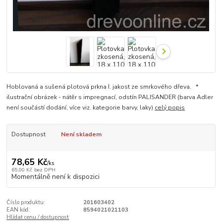
Hoblovaná a sušená plotová prkna I. jakost ze smrkového dřeva. *
ilustrační obrázek - nátěr s impregnací, odstín PALISANDER (barva Adler
není součástí dodání, více viz. kategorie barvy, laky)
celý popis
Dostupnost
Není skladem
78,65 Kč
/
ks
65,00 Kč
bez DPH
Momentálně není k dispozici
Číslo produktu:
201603402
EAN kód:
8594021021103
Hlídat cenu / dostupnost