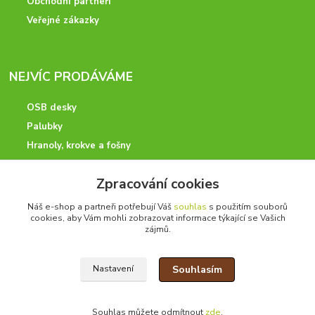
Obchodní partneři
Veřejné zákazky
NEJVÍC PRODÁVÁME
OSB desky
Palubky
Hranoly, krokve a fošny
KVH hranoly
Zpracování cookies
Latě, desky a prkna
Hoblovaný program
Náš e-shop a partneři potřebují Váš
souhlas
s použitím souborů
cookies, aby Vám mohli zobrazovat informace týkající se Vašich
zájmů.
ODBORNÉ PORADENSTVÍ
Souhlasím
Nastavení
Potřebujete poradit? Neváhejte nás kontaktovat.
+420 728 600 625
Souhlas můžete odmítnout
zde
.