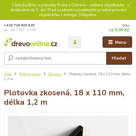
Centrála Brno a pobočky Praha a Ostrava - veškeré objednávky
dodáváme do 5. dní. Před osobním vyzvednutím je nutné provést
objednávku z eshopu. Děkujeme.
0
ks
+420 728 600 625
za
0,00 Kč
po - pá 7:00 - 15:00
Menu
Hledat
Úvod
Plotová prkna
Zkosená
Plotovka zkosená, 18 x 110 mm, délka
1,2 m
Plotovka zkosená, 18 x 110 mm,
délka 1,2 m