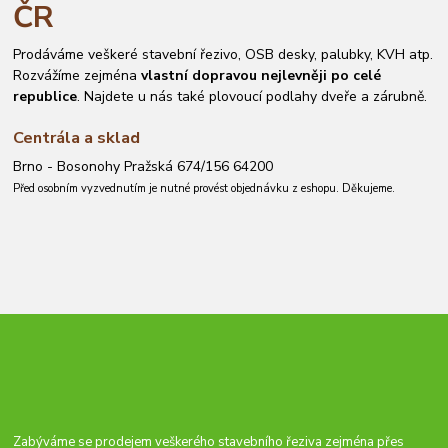
ČR
Prodáváme veškeré stavební řezivo, OSB desky, palubky, KVH atp.
Rozvážíme zejména
vlastní dopravou nejlevněji po celé
republice
. Najdete u nás také plovoucí podlahy dveře a zárubně.
Centrála a sklad
Brno - Bosonohy Pražská 674/156 64200
Před osobním vyzvednutím je nutné provést objednávku z eshopu. Děkujeme.
Zabýváme se prodejem veškerého stavebního řeziva zejména přes