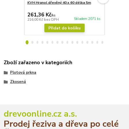
KVH Hranol dřevěný 40 x 60 délka 5m
Lazura Adle
bezbarvá
261,36 Kč
601,37 
/
ks
Skladem 2071 ks
216,00 Kč
bez DPH
497,00 Kč
be
Přidat do košíku
Zboží zařazeno v kategoriích
Plotová prkna
Zkosená
drevoonline.cz a.s.
Prodej řeziva a dřeva po celé