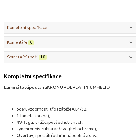
Kompletní specifikace
Komentáře
0
Související zboží
10
Kompletní specifikace
Laminátová
podlaha
KRONOPOL
PLATINIUM
HELIO
oděruvzdornost
,
třída
zátěže
AC4
/32,
1
lamela
(
prkno
),
4V-fuga
,
drážka
po
všech
stranách
,
synchronní
struktura
dřeva
(
heliochrome
),
Overlay
, speciálníochrannáodolnávrstva,