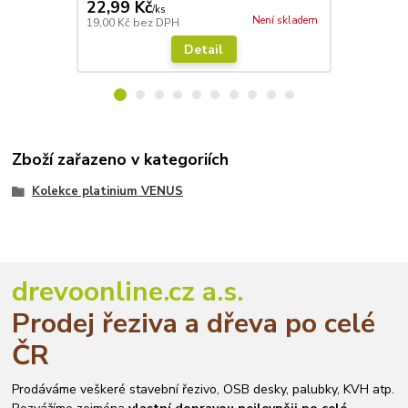
22,99 Kč
22,99 Kč
/
ks
Není skladem
19,00 Kč
bez DPH
19,00 Kč
bez
Detail
Zboží zařazeno v kategoriích
Kolekce platinium VENUS
drevoonline.cz a.s.
Prodej řeziva a dřeva po celé
ČR
Prodáváme veškeré stavební řezivo, OSB desky, palubky, KVH atp.