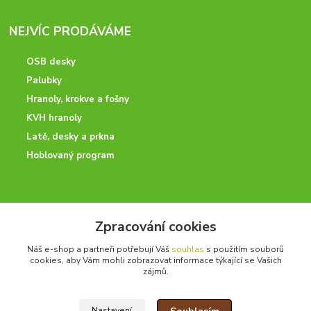
NEJVÍC PRODÁVÁME
OSB desky
Palubky
Hranoly, krokve a fošny
KVH hranoly
Latě, desky a prkna
Hoblovaný program
ODBORNÉ PORADENSTVÍ
Zpracování cookies
Potřebujete poradit? Neváhejte nás kontaktovat.
Náš e-shop a partneři potřebují Váš
souhlas
s použitím souborů
+420 728 600 625
cookies, aby Vám mohli zobrazovat informace týkající se Vašich
po - pá 7:00 - 15:00
zájmů.
Nastavení