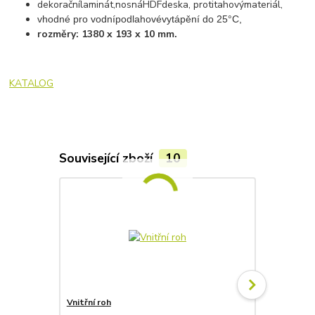
dekorační
laminát
,
nosná
HDF
deska
,
protitahový
materiál
,
vhodné
pro
vodní
podlahové
vytápění
do 25°C,
rozměry: 1380 x 193 x 10 mm.
KATALOG
Související zboží
10
Vnitřní roh
Vnější roh