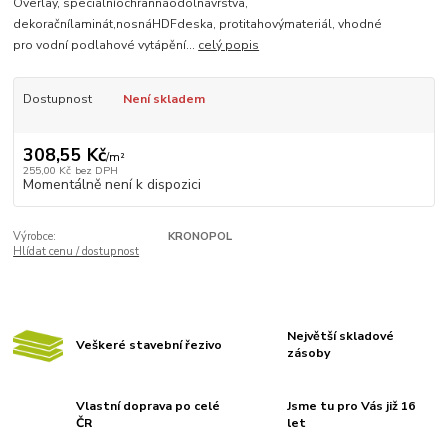
Overlay, speciálníochrannáodolnávrstva,
dekoračnílaminát,nosnáHDFdeska, protitahovýmateriál, vhodné
pro vodní podlahové vytápění...
celý popis
Dostupnost
Není skladem
308,55 Kč
/
m²
255,00 Kč
bez DPH
Momentálně není k dispozici
Výrobce:
KRONOPOL
Hlídat cenu / dostupnost
Největší skladové
Veškeré stavební řezivo
zásoby
Vlastní doprava po celé
Jsme tu pro Vás již 16
ČR
let