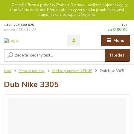
Centrála Brno a pobočky Praha a Ostrava - veškeré objednávky
dodáváme do 5. dní. Před osobním vyzvednutím je nutné provést
objednávku z eshopu. Děkujeme.
0
ks
+420 728 600 625
za
0,00 Kč
po - pá 7:00 - 15:00
Menu
Hledat
Úvod
Plovoucí podlahy
Kolekce platinium VENUS
Dub Nike 3305
Dub Nike 3305