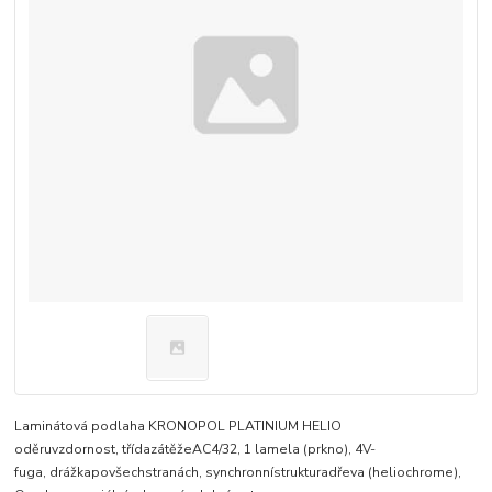
Laminátová podlaha KRONOPOL PLATINIUM HELIO
oděruvzdornost, třídazátěžeAC4/32, 1 lamela (prkno), 4V-
fuga, drážkapovšechstranách, synchronnístrukturadřeva (heliochrome),