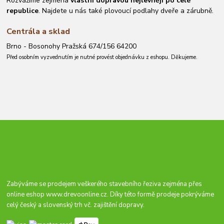
Rozvážíme zejména
vlastní dopravou nejlevněji po celé
republice
. Najdete u nás také plovoucí podlahy dveře a zárubně.
Centrála a sklad
Brno - Bosonohy Pražská 674/156 64200
Před osobním vyzvednutím je nutné provést objednávku z eshopu. Děkujeme.
Zabýváme se prodejem veškerého stavebního řeziva zejména přes
online eshop
www.drevoonline.cz
. Díky této formě prodeje pokrýváme
celý český a slovenský trh vč. zajištění dopravy.