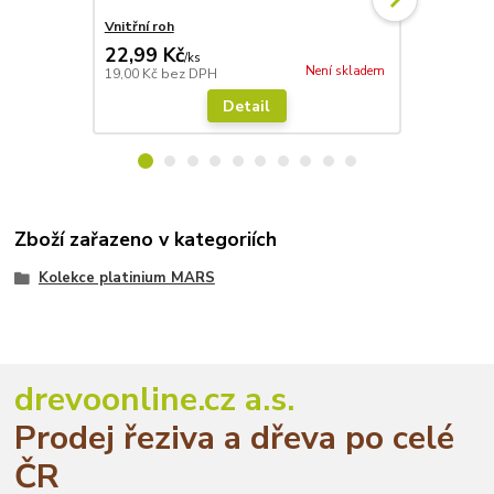
Vnitřní roh
Vnější roh
22,99 Kč
22,99 Kč
/
ks
Není skladem
19,00 Kč
bez DPH
19,00 Kč
bez
Detail
Zboží zařazeno v kategoriích
Kolekce platinium MARS
drevoonline.cz a.s.
Prodej řeziva a dřeva po celé
ČR