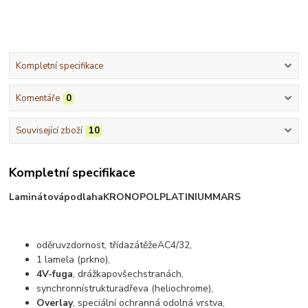
Kompletní specifikace
Komentáře
0
Související zboží
10
Kompletní specifikace
Laminátová
podlaha
KRONOPOL
PLATINIUM
MARS
oděruvzdornost
,
třída
zátěže
AC4
/32,
1
lamela
(
prkno
),
4V-fuga
,
drážka
po
všech
stranách
,
synchronní
struktura
dřeva
(
heliochrome
),
Overlay
, speciální ochranná odolná vrstva,