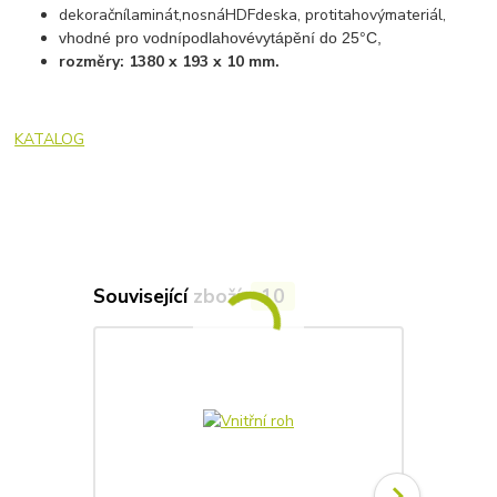
dekorační
laminát
,
nosná
HDF
deska
,
protitahový
materiál
,
vhodné
pro
vodní
podlahové
vytápění
do 25°C,
rozměry: 1380 x 193 x 10 mm.
KATALOG
Související zboží
10