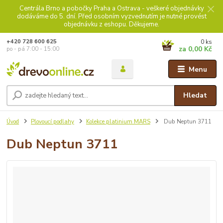
Centrála Brno a pobočky Praha a Ostrava - veškeré objednávky
dodáváme do 5. dní. Před osobním vyzvednutím je nutné provést
objednávku z eshopu. Děkujeme.
0
ks
+420 728 600 625
za
0,00 Kč
po - pá 7:00 - 15:00
Menu
Hledat
Úvod
Plovoucí podlahy
Kolekce platinium MARS
Dub Neptun 3711
Dub Neptun 3711