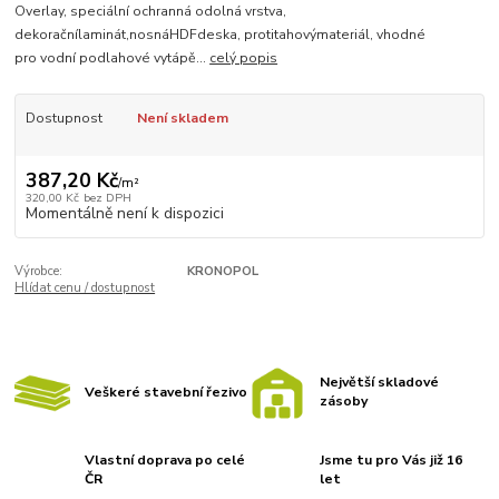
Overlay, speciální ochranná odolná vrstva,
dekoračnílaminát,nosnáHDFdeska, protitahovýmateriál, vhodné
pro vodní podlahové vytápě...
celý popis
Dostupnost
Není skladem
387,20 Kč
/
m²
320,00 Kč
bez DPH
Momentálně není k dispozici
Výrobce:
KRONOPOL
Hlídat cenu / dostupnost
Největší skladové
Veškeré stavební řezivo
zásoby
Vlastní doprava po celé
Jsme tu pro Vás již 16
ČR
let