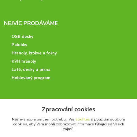
NEJVÍC PRODÁVÁME
OSB desky
Palubky
Hranoly, krokve a fošny
KVH hranoly
Latě, desky a prkna
Hoblovaný program
ODBORNÉ PORADENSTVÍ
Zpracování cookies
Potřebujete poradit? Neváhejte nás kontaktovat.
Náš e-shop a partneři potřebují Váš
souhlas
s použitím souborů
+420 728 600 625
cookies, aby Vám mohli zobrazovat informace týkající se Vašich
po - pá 7:00 - 15:00
zájmů.