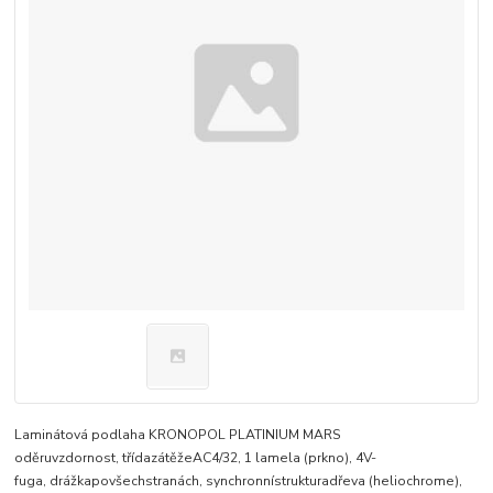
Laminátová podlaha KRONOPOL PLATINIUM MARS
oděruvzdornost, třídazátěžeAC4/32, 1 lamela (prkno), 4V-
fuga, drážkapovšechstranách, synchronnístrukturadřeva (heliochrome),