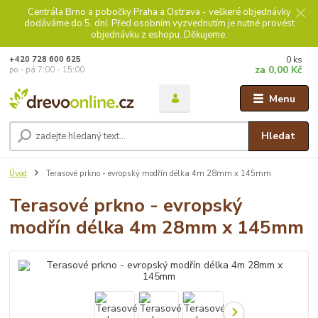
Centrála Brno a pobočky Praha a Ostrava - veškeré objednávky
dodáváme do 5. dní. Před osobním vyzvednutím je nutné provést
objednávku z eshopu. Děkujeme.
0
ks
+420 728 600 625
za
0,00 Kč
po - pá 7:00 - 15:00
Menu
Hledat
Úvod
Terasové prkno - evropský modřín délka 4m 28mm x 145mm
Terasové prkno - evropský
modřín délka 4m 28mm x 145mm