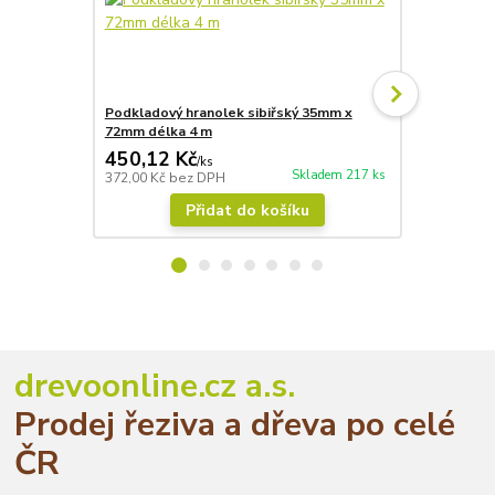
Podkladový hranolek sibiřský 35mm x
Olej Adler 
72mm délka 4 m
(světle hně
450,12 Kč
612,26 
/
ks
Skladem 217 ks
372,00 Kč
bez DPH
506,00 Kč
be
Přidat do košíku
drevoonline.cz a.s.
Prodej řeziva a dřeva po celé
ČR