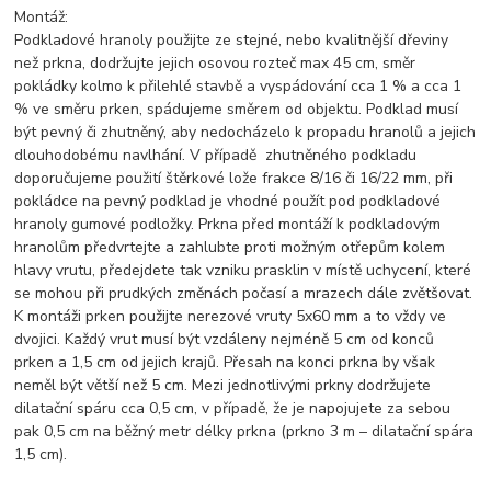
Montáž:
Podkladové hranoly použijte ze stejné, nebo kvalitnější dřeviny
než prkna, dodržujte jejich osovou rozteč max 45 cm, směr
pokládky kolmo k přilehlé stavbě a vyspádování cca 1 % a cca 1
% ve směru prken, spádujeme směrem od objektu. Podklad musí
být pevný či zhutněný, aby nedocházelo k propadu hranolů a jejich
dlouhodobému navlhání. V případě zhutněného podkladu
doporučujeme použití štěrkové lože frakce 8/16 či 16/22 mm, při
pokládce na pevný podklad je vhodné použít pod podkladové
hranoly gumové podložky. Prkna před montáží k podkladovým
hranolům předvrtejte a zahlubte proti možným otřepům kolem
hlavy vrutu, předejdete tak vzniku prasklin v místě uchycení, které
se mohou při prudkých změnách počasí a mrazech dále zvětšovat.
K montáži prken použijte nerezové vruty 5x60 mm a to vždy ve
dvojici. Každý vrut musí být vzdáleny nejméně 5 cm od konců
prken a 1,5 cm od jejich krajů. Přesah na konci prkna by však
neměl být větší než 5 cm. Mezi jednotlivými prkny dodržujete
dilatační spáru cca 0,5 cm, v případě, že je napojujete za sebou
pak 0,5 cm na běžný metr délky prkna (prkno 3 m – dilatační spára
1,5 cm).