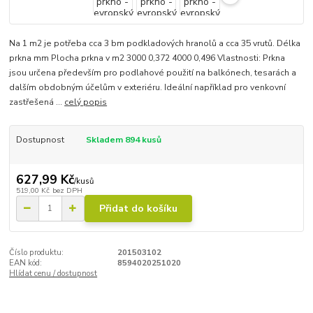
Na 1 m2 je potřeba cca 3 bm podkladových hranolů a cca 35 vrutů. Délka
prkna mm Plocha prkna v m2 3000 0,372 4000 0,496 Vlastnosti: Prkna
jsou určena především pro podlahové použití na balkónech, tesarách a
dalším obdobným účelům v exteriéru. Ideální například pro venkovní
zastřešená ...
celý popis
Dostupnost
Skladem 894 kusů
627,99 Kč
/
kusů
519,00 Kč
bez DPH
Přidat do košíku
Číslo produktu:
201503102
EAN kód:
8594020251020
Hlídat cenu / dostupnost