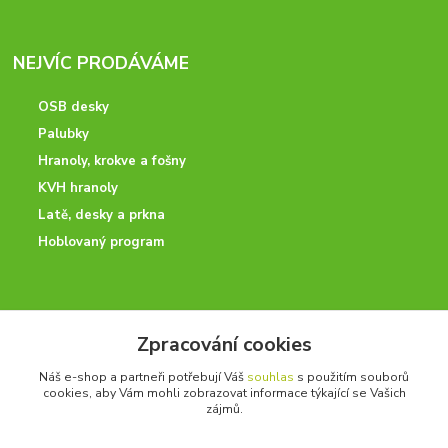
NEJVÍC PRODÁVÁME
OSB desky
Palubky
Hranoly, krokve a fošny
KVH hranoly
Latě, desky a prkna
Hoblovaný program
ODBORNÉ PORADENSTVÍ
Zpracování cookies
Potřebujete poradit? Neváhejte nás kontaktovat.
Náš e-shop a partneři potřebují Váš
souhlas
s použitím souborů
+420 728 600 625
cookies, aby Vám mohli zobrazovat informace týkající se Vašich
po - pá 7:00 - 15:00
zájmů.