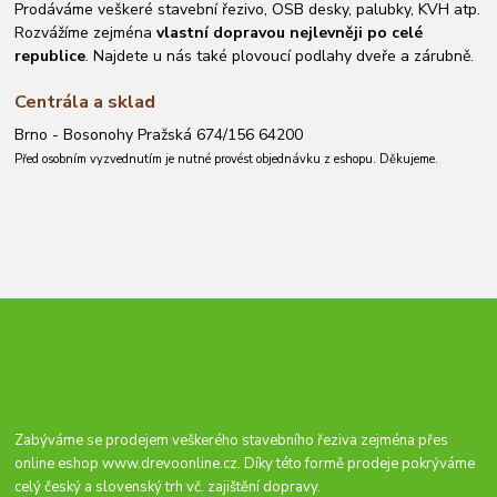
Prodáváme veškeré stavební řezivo, OSB desky, palubky, KVH atp.
Rozvážíme zejména
vlastní dopravou nejlevněji po celé
republice
. Najdete u nás také plovoucí podlahy dveře a zárubně.
Centrála a sklad
Brno - Bosonohy Pražská 674/156 64200
Před osobním vyzvednutím je nutné provést objednávku z eshopu. Děkujeme.
Zabýváme se prodejem veškerého stavebního řeziva zejména přes
online eshop
www.drevoonline.cz
. Díky této formě prodeje pokrýváme
celý český a slovenský trh vč. zajištění dopravy.