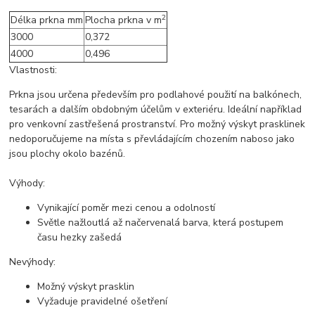
2
Délka prkna mm
Plocha prkna v m
3000
0,372
4000
0,496
Vlastnosti:
Prkna jsou určena především pro podlahové použití na balkónech,
tesarách a dalším obdobným účelům v exteriéru. Ideální například
pro venkovní zastřešená prostranství. Pro možný výskyt prasklinek
nedoporučujeme na místa s převládajícím chozením naboso jako
jsou plochy okolo bazénů.
Výhody:
Vynikající poměr mezi cenou a odolností
Světle nažloutlá až načervenalá barva, která postupem
času hezky zašedá
Nevýhody:
Možný výskyt prasklin
Vyžaduje pravidelné ošetření