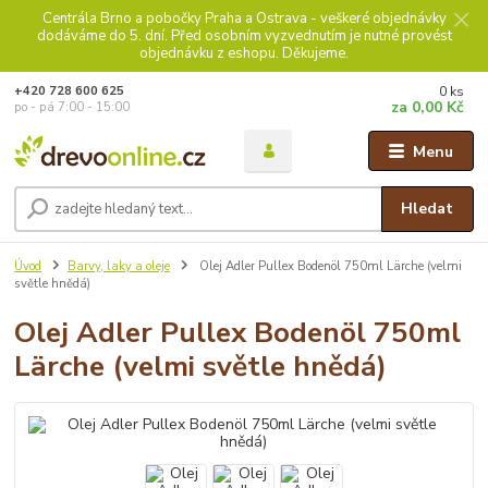
Centrála Brno a pobočky Praha a Ostrava - veškeré objednávky
dodáváme do 5. dní. Před osobním vyzvednutím je nutné provést
objednávku z eshopu. Děkujeme.
0
ks
+420 728 600 625
za
0,00 Kč
po - pá 7:00 - 15:00
Menu
Hledat
Úvod
Barvy, laky a oleje
Olej Adler Pullex Bodenöl 750ml Lärche (velmi
světle hnědá)
Olej Adler Pullex Bodenöl 750ml
Lärche (velmi světle hnědá)