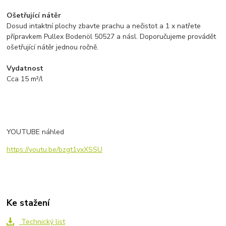
Ošetřující nátěr
Dosud intaktní plochy zbavte prachu a nečistot a 1 x natřete
přípravkem Pullex Bodenöl 50527 a násl. Doporučujeme provádět
ošetřující nátěr jednou ročně.
Vydatnost
Cca 15 m²/l
YOUTUBE náhled
https://youtu.be/bzgt1yxXSSU
Ke stažení
Technický list