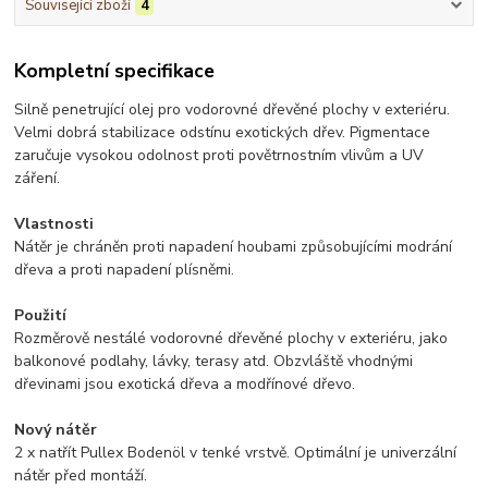
Související zboží
4
Kompletní specifikace
Silně penetrující olej pro vodorovné dřevěné plochy v exteriéru.
Velmi dobrá stabilizace odstínu exotických dřev. Pigmentace
zaručuje vysokou odolnost proti povětrnostním vlivům a UV
záření.
Vlastnosti
Nátěr je chráněn proti napadení houbami způsobujícími modrání
dřeva a proti napadení plísněmi.
Použití
Rozměrově nestálé vodorovné dřevěné plochy v exteriéru, jako
balkonové podlahy, lávky, terasy atd. Obzvláště vhodnými
dřevinami jsou exotická dřeva a modřínové dřevo.
Nový nátěr
2 x natřít Pullex Bodenöl v tenké vrstvě. Optimální je univerzální
nátěr před montáží.