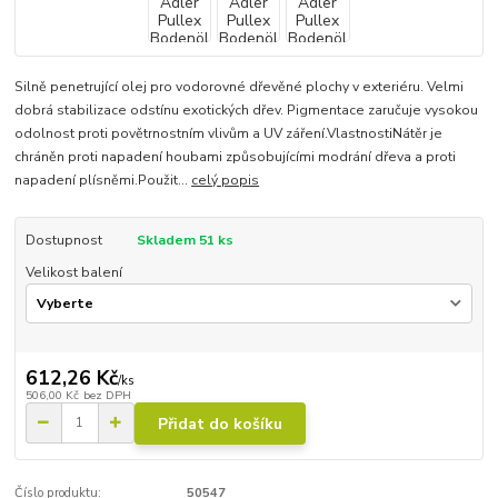
Silně penetrující olej pro vodorovné dřevěné plochy v exteriéru. Velmi
dobrá stabilizace odstínu exotických dřev. Pigmentace zaručuje vysokou
odolnost proti povětrnostním vlivům a UV záření.VlastnostiNátěr je
chráněn proti napadení houbami způsobujícími modrání dřeva a proti
napadení plísněmi.Použit...
celý popis
Dostupnost
Skladem 51 ks
Velikost balení
612,26 Kč
/
ks
506,00 Kč
bez DPH
Přidat do košíku
Číslo produktu:
50547