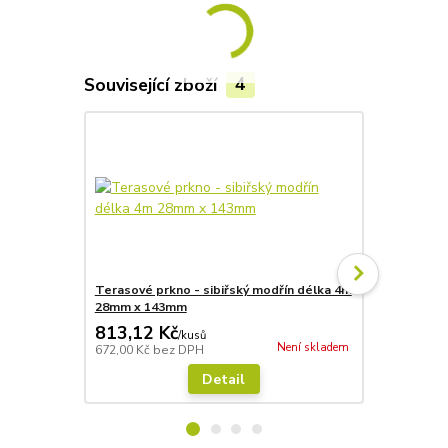
Související zboží
4
Terasové prkno - sibiřský modřín délka 4m
Terasové p
28mm x 143mm
28mm x 143m
813,12 Kč
809,49 
/
kusů
Není skladem
672,00 Kč
bez DPH
669,00 Kč
be
Detail