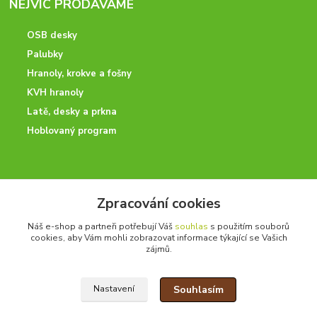
NEJVÍC PRODÁVÁME
OSB desky
Palubky
Hranoly, krokve a fošny
KVH hranoly
Latě, desky a prkna
Hoblovaný program
ODBORNÉ PORADENSTVÍ
Zpracování cookies
Potřebujete poradit? Neváhejte nás kontaktovat.
Náš e-shop a partneři potřebují Váš
souhlas
s použitím souborů
+420 728 600 625
cookies, aby Vám mohli zobrazovat informace týkající se Vašich
po - pá 7:00 - 15:00
zájmů.
Souhlasím
Nastavení