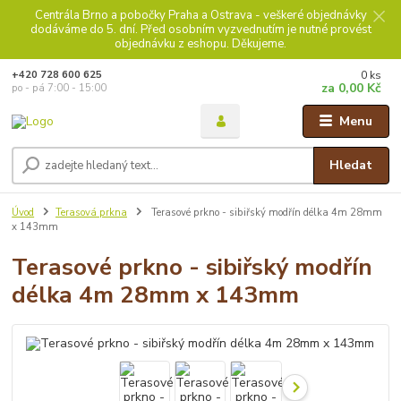
Centrála Brno a pobočky Praha a Ostrava - veškeré objednávky
dodáváme do 5. dní. Před osobním vyzvednutím je nutné provést
objednávku z eshopu. Děkujeme.
0
ks
+420 728 600 625
za
0,00 Kč
po - pá 7:00 - 15:00
Menu
Hledat
Úvod
Terasová prkna
Terasové prkno - sibiřský modřín délka 4m 28mm
x 143mm
Terasové prkno - sibiřský modřín
délka 4m 28mm x 143mm