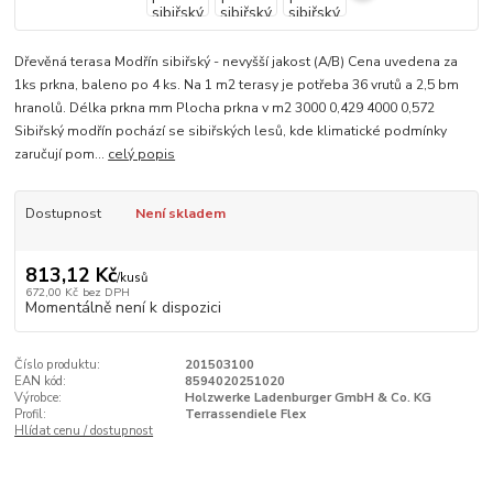
Dřevěná terasa Modřín sibiřský - nevyšší jakost (A/B) Cena uvedena za
1ks prkna, baleno po 4 ks. Na 1 m2 terasy je potřeba 36 vrutů a 2,5 bm
hranolů. Délka prkna mm Plocha prkna v m2 3000 0,429 4000 0,572
Sibiřský modřín pochází se sibiřských lesů, kde klimatické podmínky
zaručují pom...
celý popis
Dostupnost
Není skladem
813,12 Kč
/
kusů
672,00 Kč
bez DPH
Momentálně není k dispozici
Číslo produktu:
201503100
EAN kód:
8594020251020
Výrobce:
Holzwerke Ladenburger GmbH & Co. KG
Profil:
Terrassendiele Flex
Hlídat cenu / dostupnost