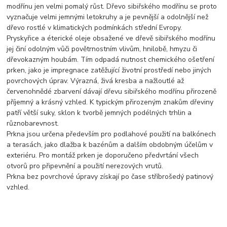
modřínu jen velmi pomalý růst. Dřevo sibiřského modřínu se proto
vyznačuje velmi jemnými letokruhy a je pevnější a odolnější než
dřevo rostlé v klimatických podmínkách střední Evropy.
Pryskyřice a éterické oleje obsažené ve dřevě sibiřského modřínu
jej činí odolným vůči povětrnostním vlivům, hnilobě, hmyzu či
dřevokazným houbám. Tím odpadá nutnost chemického ošetření
prken, jako je impregnace zatěžující životní prostředí nebo jiných
povrchových úprav. Výrazná, živá kresba a nažloutlé až
červenohnědé zbarvení dávají dřevu sibiřského modřínu přirozeně
příjemný a krásný vzhled. K typickým přirozeným znakům dřeviny
patří větší suky, sklon k tvorbě jemných podélných trhlin a
různobarevnost.
Prkna jsou určena především pro podlahové použití na balkónech
a terasách, jako dlažba k bazénům a dalším obdobným účelům v
exteriéru. Pro montáž prken je doporučeno předvrtání všech
otvorů pro připevnění a použití nerezových vrutů.
Prkna bez povrchové úpravy získají po čase stříbrošedý patinový
vzhled.