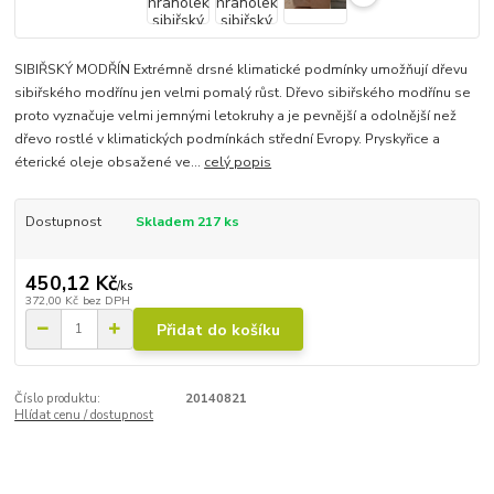
SIBIŘSKÝ MODŘÍN Extrémně drsné klimatické podmínky umožňují dřevu
sibiřského modřínu jen velmi pomalý růst. Dřevo sibiřského modřínu se
proto vyznačuje velmi jemnými letokruhy a je pevnější a odolnější než
dřevo rostlé v klimatických podmínkách střední Evropy. Pryskyřice a
éterické oleje obsažené ve...
celý popis
Dostupnost
Skladem 217 ks
450,12 Kč
/
ks
372,00 Kč
bez DPH
Přidat do košíku
Číslo produktu:
20140821
Hlídat cenu / dostupnost