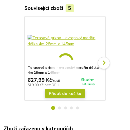
Související zboží
5
Terasové prkno - evropský modřín délka
Terasové pr
4m 28mm x 145mm
28mm x 14
627,99 Kč
724,79 
Skladem
/
kusů
894 kusů
519,00 Kč
bez DPH
599,00 Kč
be
Přidat do košíku
Zboží zařazeno v kategoriích