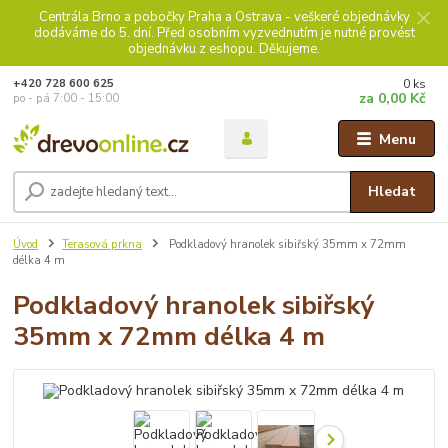
Centrála Brno a pobočky Praha a Ostrava - veškeré objednávky
dodáváme do 5. dní. Před osobním vyzvednutím je nutné provést
objednávku z eshopu. Děkujeme.
0
ks
+420 728 600 625
za
0,00 Kč
po - pá 7:00 - 15:00
Menu
Hledat
Úvod
Terasová prkna
Podkladový hranolek sibiřský 35mm x 72mm
délka 4 m
Podkladový hranolek sibiřský
35mm x 72mm délka 4 m