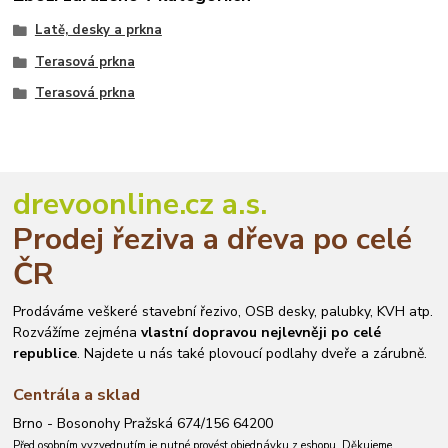
Latě, desky a prkna
Terasová prkna
Terasová prkna
drevoonline.cz a.s.
Prodej řeziva a dřeva po celé
ČR
Prodáváme veškeré stavební řezivo, OSB desky, palubky, KVH atp.
Rozvážíme zejména
vlastní dopravou nejlevněji po celé
republice
. Najdete u nás také plovoucí podlahy dveře a zárubně.
Centrála a sklad
Brno - Bosonohy Pražská 674/156 64200
Před osobním vyzvednutím je nutné provést objednávku z eshopu. Děkujeme.