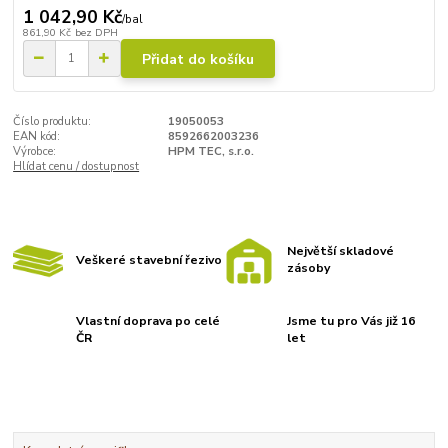
1 042,90 Kč
/
bal
861,90 Kč
bez DPH
Přidat do košíku
Číslo produktu:
19050053
EAN kód:
8592662003236
Výrobce:
HPM TEC, s.r.o.
Hlídat cenu / dostupnost
Největší skladové
Veškeré stavební řezivo
zásoby
Vlastní doprava po celé
Jsme tu pro Vás již 16
ČR
let