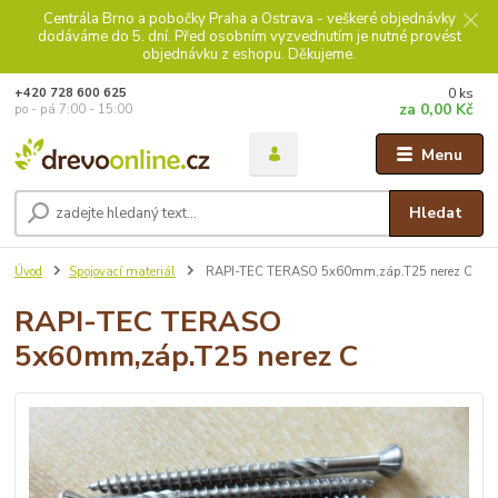
Centrála Brno a pobočky Praha a Ostrava - veškeré objednávky
dodáváme do 5. dní. Před osobním vyzvednutím je nutné provést
objednávku z eshopu. Děkujeme.
0
ks
+420 728 600 625
za
0,00 Kč
po - pá 7:00 - 15:00
Menu
Hledat
Úvod
Spojovací materiál
RAPI-TEC TERASO 5x60mm,záp.T25 nerez C
RAPI-TEC TERASO
5x60mm,záp.T25 nerez C