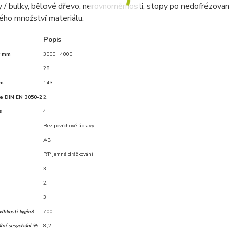
y / bulky, bělové dřevo, nerovnoměrnosti, stopy po nedofrézovaní 
ho množství materiálu.
Popis
y mm
3000 | 4000
28
mm
143
le DIN EN 3050-2
2
s
4
Bez povrchové úpravy
AB
P/P jemné drážkování
3
2
3
vlhkosti kg/m3
700
lní sesychání %
8,2