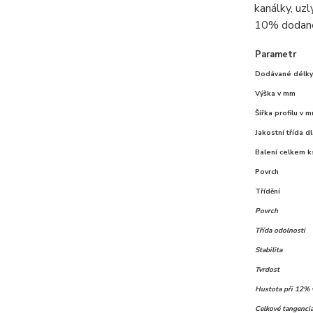
kanálky, uzl
10% dodané
Parametr
Dodávané délk
Výška v mm
Šířka profilu v 
Jakostní třída d
Balení celkem k
Povrch
Třídění
Povrch
Třída odolnosti
Stabilita
Tvrdost
Hustota při 12% 
Celkové tangenciá