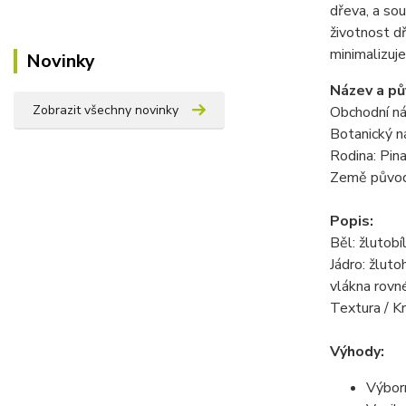
dřeva, a sou
životnost d
minimalizuj
Novinky
Název a pů
Zobrazit všechny novinky
Obchodní ná
Botanický ná
Rodina: Pin
Země původu:
Popis:
Běl: žlutobí
Jádro: žlut
vlákna rovn
Textura / Kr
Výhody:
Výbor