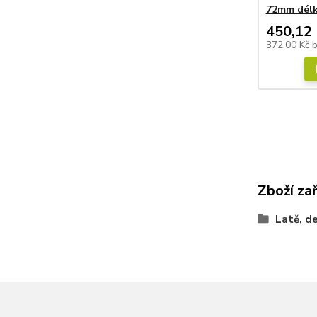
72mm délk
450,12 
372,00 Kč
Zboží za
Latě, d