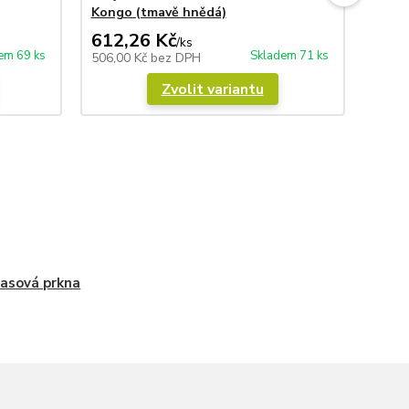
Kongo (tmavě hnědá)
Lärch
612,26 Kč
612
/
ks
em 69 ks
Skladem 71 ks
506,00 Kč
bez DPH
506,0
Zvolit variantu
asová prkna