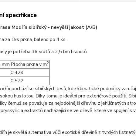
í specifikace
rasa Modřín sibiřský -
nevyšší jakost (A/B)
a za 1ks prkna, baleno po 4 ks.
asy je potřeba 36 vrutů a 2,5 bm hranolů.
2
a mm
Plocha prkna v m
0,429
0,572
odřín
pochází se sibiřských lesů, kde klimatické podmínky zaruču
sokou hustotou. Díky tomu je ideální pro exteriérové ​​použití. 
díky čemuž se považuje za nejodolnější dřevinu z jehličnatých s
pryskyřic a extraktů nacházející se ve dřevě, které ve spojení s 
řín je skvělá alternativa vůči exotické dřevině z tvrdých listn