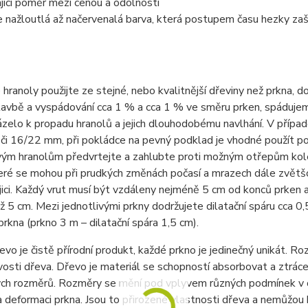
jící poměr mezi cenou a odolností
 nažloutlá až načervenalá barva, která postupem času hezky za
hranoly použijte ze stejné, nebo kvalitnější dřeviny než prkna, 
stavbě a vyspádování cca 1 % a cca 1 % ve směru prken, spáduje
zelo k propadu hranolů a jejich dlouhodobému navlhání. V příp
 či 16/22 mm, při pokládce na pevný podklad je vhodné použít 
ým hranolům předvrtejte a zahlubte proti možným otřepům kolem
teré se mohou při prudkých změnách počasí a mrazech dále zvětš
ici. Každý vrut musí být vzdáleny nejméně 5 cm od konců prken a 
ž 5 cm. Mezi jednotlivými prkny dodržujete dilatační spáru cca 0,
rkna (prkno 3 m – dilatační spára 1,5 cm).
řevo je čistě přírodní produkt, každé prkno je jedinečný unikát. R
sti dřeva. Dřevo je materiál se schopností absorbovat a ztrácet
ch rozměrů. Rozměry se mění pod vplyvem různých podmínek v o
a deformaci prkna. Jsou to přirozené vlastnosti dřeva a nemůžou 