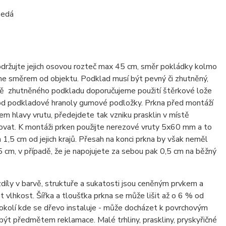
šedá
dodržujte jejich osovou rozteč max 45 cm, směr pokládky kolmo
me směrem od objektu. Podklad musí být pevný či zhutněný,
adě zhutněného podkladu doporučujeme použití štěrkové lože
pod podkladové hranoly gumové podložky. Prkna před montáží
 hlavy vrutu, předejdete tak vzniku prasklin v místě
ovat. K montáži prken použijte nerezové vruty 5x60 mm a to
1,5 cm od jejich krajů. Přesah na konci prkna by však neměl
5 cm, v případě, že je napojujete za sebou pak 0,5 cm na běžný
ozdíly v barvě, struktuře a sukatosti jsou ceněným prvkem a
 vlhkost. Šířka a tloušťka prkna se může lišit až o 6 % od
kolí kde se dřevo instaluje - může docházet k povrchovým
být předmětem reklamace. Malé trhliny, praskliny, pryskyřičné