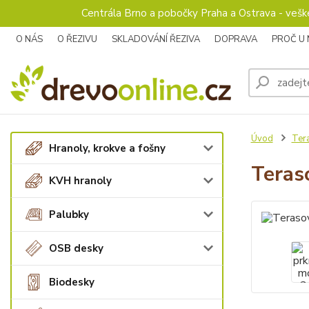
Centrála Brno a pobočky Praha a Ostrava - veš
O NÁS
O ŘEZIVU
SKLADOVÁNÍ ŘEZIVA
DOPRAVA
PROČ U
Úvod
Ter
Hranoly, krokve a fošny
Teras
KVH hranoly
Palubky
OSB desky
Biodesky