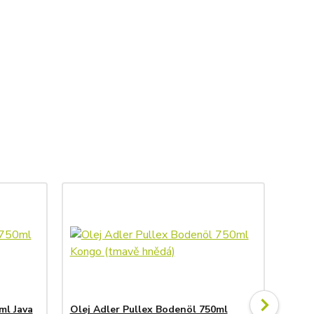
ml Java
Olej Adler Pullex Bodenöl 750ml
Olej 