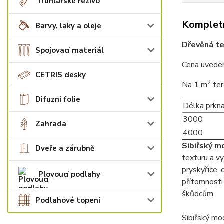
Truhlářské řezivo
Kompletn
Barvy, laky a oleje
Dřevěná te
Spojovací materiál
Cena uveden
CETRIS desky
2
Na 1 m
ter
Difuzní folie
Délka prkn
3000
Zahrada
4000
Sibiřský m
Dveře a zárubně
texturu a vy
pryskyřice, 
Plovoucí podlahy
přítomnosti 
škůdcům.
Podlahové topení
Sibiřský mod