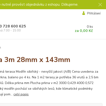
e nutné provést objednávku z eshopu. Děkujeme.
Přihlášení
0 728 600 625
0
ks
za
0,00 Kč
pá 7:00 - 15:00
m
élka 3m 28mm x 143mm
ná terasa Modřín sibiřský - nevyšší jakost (A/B) Cena uvedena za
rkna, baleno po 4 ks. Na 1 m2 terasy je potřeba 36 vrutů a 2,5 bm
lů. Délka prkna mm Plocha prkna v m2 3000 0,429 4000 0,572
ský modřín pochází se sibiřských lesů, kde klimatické podmínky
ují pom...
celý popis