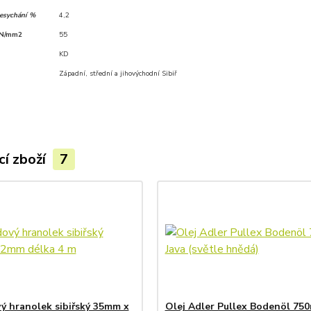
sesychání %
4,2
 N/mm2
55
KD
Západní, střední a jihovýchodní Sibiř
cí zboží
7
ý hranolek sibiřský 35mm x
Olej Adler Pullex Bodenöl 750