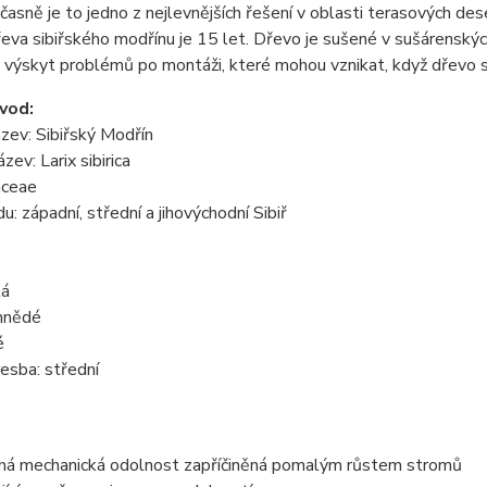
časně je to jedno z nejlevnějších řešení v oblasti terasových de
řeva sibiřského modřínu je 15 let. Dřevo je sušené v sušárenskýc
e výskyt problémů po montáži, které mohou vznikat, když dřevo
vod:
zev: Sibiřský Modřín
zev: Larix sibirica
aceae
 západní, střední a jihovýchodní Sibiř
lá
ohnědé
é
esba: střední
ná mechanická odolnost zapříčiněná pomalým růstem stromů