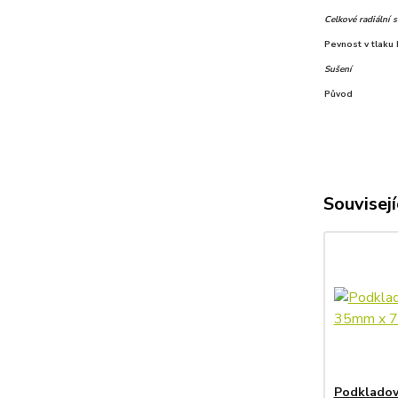
Celkové radiální 
Pevnost v tlaku
Sušení
Původ
Souvisejí
Podkladov