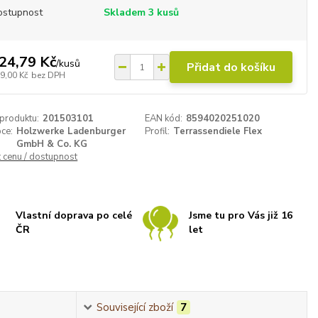
ostupnost
Skladem 3 kusů
24,79 Kč
/
kusů
Přidat do košíku
9,00 Kč
bez DPH
 produktu:
201503101
EAN kód:
8594020251020
ce:
Holzwerke Ladenburger
Profil:
Terrassendiele Flex
GmbH & Co. KG
t cenu / dostupnost
Vlastní doprava po celé
Jsme tu pro Vás již 16
ČR
let
Související zboží
7