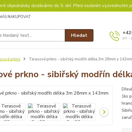
keré objednávky dodáváme do 5. dní. Před osobním vyzvednutím j
 NÁS NAKUPOVAT
+42
Hledat
po - 
asová prkna
Terasové prkno - sibiřský modřín délka 3m 28mm x 143m
ové prkno - sibiřský modřín d
Dřevě
1ks p
hrano
Sibiř
zaruč