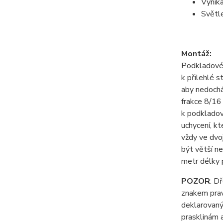
Vynika
Světle
Montáž:
Podkladové 
k přilehlé 
aby nedochá
frakce 8/16
k podkladov
uchycení, k
vždy ve dvoj
být větší ne
metr délky p
POZOR
: D
znakem pravo
deklarovaný
prasklinám 