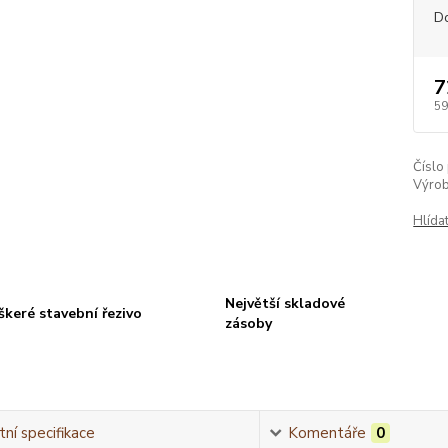
D
7
59
Číslo
Výrob
Hlída
Největší skladové
škeré stavební řezivo
zásoby
ní specifikace
Komentáře
0