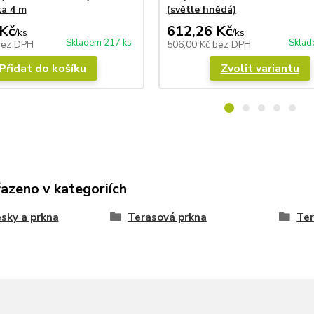
a 4 m
(světle hnědá)
Kč
612,26 Kč
/
ks
/
ks
Skladem 217 ks
Sklad
bez DPH
506,00 Kč
bez DPH
Přidat do košíku
Zvolit variantu
řazeno v kategoriích
esky a prkna
Terasová prkna
Ter