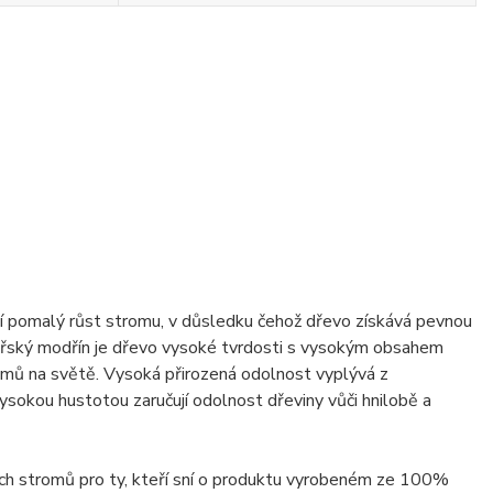
jí pomalý růst stromu, v důsledku čehož dřevo získává pevnou
Sibiřský modřín je dřevo vysoké tvrdosti s vysokým obsahem
tromů na světě. Vysoká přirozená odolnost vyplývá z
vysokou hustotou zaručují odolnost dřeviny vůči hnilobě a
atých stromů pro ty, kteří sní o produktu vyrobeném ze 100%