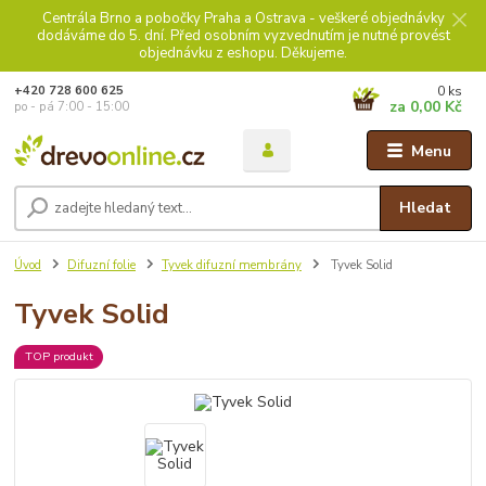
Centrála Brno a pobočky Praha a Ostrava - veškeré objednávky
dodáváme do 5. dní. Před osobním vyzvednutím je nutné provést
objednávku z eshopu. Děkujeme.
0
ks
+420 728 600 625
za
0,00 Kč
po - pá 7:00 - 15:00
Menu
Hledat
Úvod
Difuzní folie
Tyvek difuzní membrány
Tyvek Solid
Tyvek Solid
TOP produkt