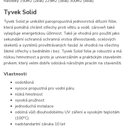
násobky 150m2 (2bal) 225m2 (3bal) 300m2 (4bal)
Tyvek Solid
Tyvek Solid je unikátní paropropustná jednovrstvá difuzní fólie,
která pomáhá chránit střechy proti větru a vodě, zároveň také
vylepšuje energetickou účinnost. Také je vhodná pro použití jako
sekundární ochranná ochranná vrstva dřevostaveb, ocelových
skeketů a systémů provětrávaných fasád. Je vhodná na všechny
šikmé střechy s bedněním i bez. Tyvek Solid folie je robustní a má
nízkou hmnotnost a proto je univerzálním a praktickým stavebním
prvkem, který velmi dobře odolává náročným pracím na staveništi.
Vlastnosti
vodotěsná
vysoce propustná pro vodní páru
nízká hmotnost
vysoká pružnost
jednoduchá instalace
odolná vůči dlouhodobému UV záření a vysokým teplotám
(100°C)
nadstandartní záruka 10 let