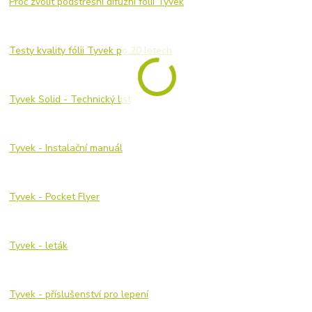
Proč zvolit podstřešní difuzní fólii Tyvek
Testy kvality fólii Tyvek po 20 letech
Tyvek Solid - Technický list
Tyvek - Instalační manuál
Tyvek - Pocket Flyer
Tyvek - leták
Tyvek - příslušenství pro lepení