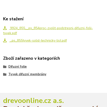
Ke stažení
9924_855__ps_854proc-zvolit-podstresni-difuzni-folii-
tyvek.pdf
_ps_855tyvek-solid-technicky-list.pdf
Zboží zařazeno v kategoriích
Difuzní folie
Tyvek difuzní membrány
drevoonline.cz a.s.