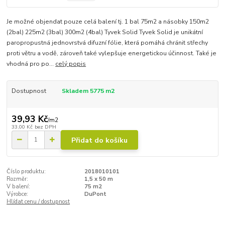
Je možné objendat pouze celá balení tj. 1 bal 75m2 a násobky 150m2
(2bal) 225m2 (3bal) 300m2 (4bal) Tyvek Solid Tyvek Solid je unikátní
paropropustná jednovrstvá difuzní fólie, která pomáhá chránit střechy
proti větru a vodě, zároveň také vylepšuje energetickou účinnost. Také je
vhodná pro po...
celý popis
Dostupnost
Skladem 5775 m2
39,93 Kč
/
m2
33,00 Kč
bez DPH
Přidat do košíku
Číslo produktu:
2018010101
Rozměr:
1,5 x 50 m
V balení:
75 m2
Výrobce:
DuPont
Hlídat cenu / dostupnost