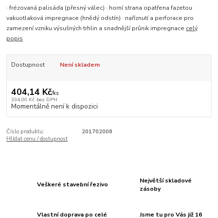
· frézovaná palisáda (přesný válec) · horní strana opatřena fazetou ·
vakuotlaková impregnace (hnědý odstín) · naříznutí a perforace pro
zamezení vzniku výsušných trhlin a snadnější průnik impregnace
celý
popis
Dostupnost
Není skladem
404,14 Kč
/
ks
334,00 Kč
bez DPH
Momentálně není k dispozici
Číslo produktu:
201702008
Hlídat cenu / dostupnost
Největší skladové
Veškeré stavební řezivo
zásoby
Vlastní doprava po celé
Jsme tu pro Vás již 16