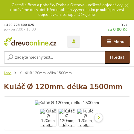
Centrála Brno a pobočky Praha a Ostrava - veškeré objednávky
dodáváme do 5. dní. Před osobním vyzvednutím je nutné provést
objednávku z eshopu. Děkujeme.
0
ks
+420 728 600 625
za
0,00 Kč
po - pá 7:00 - 15:00
Menu
Hledat
Úvod
Kuláč Ø 120mm, délka 1500mm
Kuláč Ø 120mm, délka 1500mm