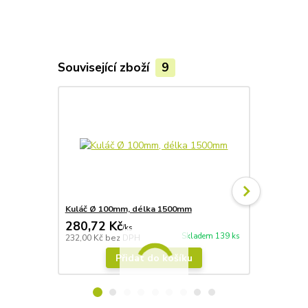
Související zboží
9
Kuláč Ø 100mm, délka 1500mm
Kuláč Ø 10
280,72 Kč
447,70 
/
ks
Skladem 139 ks
232,00 Kč
bez DPH
370,00 Kč
be
Přidat do košíku