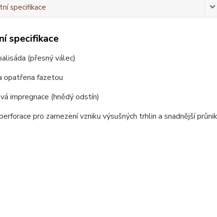
ní specifikace
í specifikace
palisáda (přesný válec)
na opatřena fazetou
ová impregnace (hnědý odstín)
a perforace pro zamezení vzniku výsušných trhlin a snadnější průn