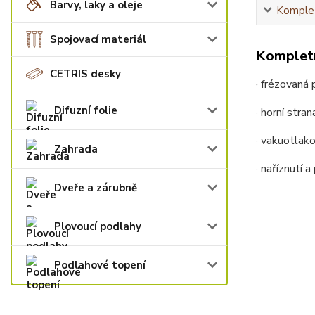
Barvy, laky a oleje
Komplet
Spojovací materiál
Kompletn
CETRIS desky
· frézovaná 
Difuzní folie
· horní stra
· vakuotlak
Zahrada
· naříznutí 
Dveře a zárubně
Plovoucí podlahy
Podlahové topení