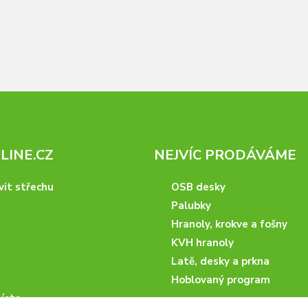
INE.CZ
NEJVÍC PRODÁVÁME
vit střechu
OSB desky
Palubky
Hranoly, krokve a fošny
KVH hranoly
Latě, desky a prkna
Hoblovaný program
ísta