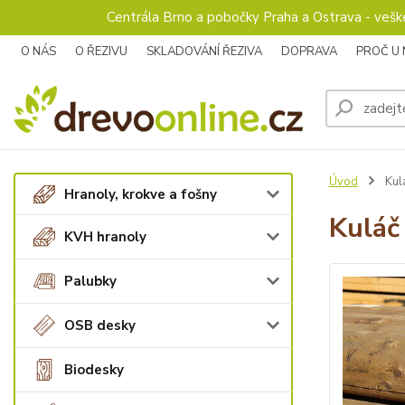
Centrála Brno a pobočky Praha a Ostrava - veš
O NÁS
O ŘEZIVU
SKLADOVÁNÍ ŘEZIVA
DOPRAVA
PROČ U
Úvod
Kul
Hranoly, krokve a fošny
Kuláč
KVH hranoly
Palubky
OSB desky
Biodesky