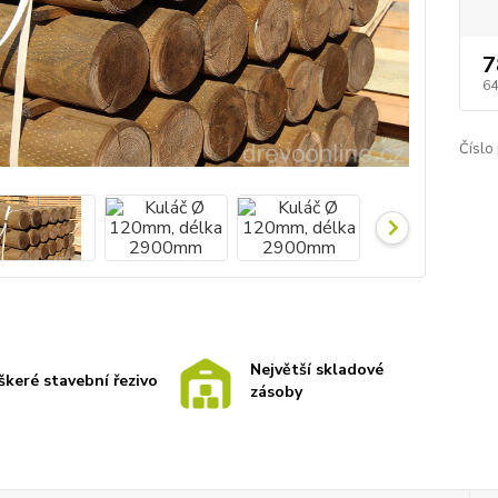
7
64
Číslo
Největší skladové
škeré stavební řezivo
zásoby