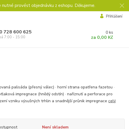
e nutné provést objednávku z eshopu. Děkujeme.
Přihlášení
0 728 600 625
0
ks
za
0,00 Kč
pá 7:00 - 15:00
zovaná palisáda (přesný válec) · horní strana opatřena fazetou ·
tlaková impregnace (hnědý odstín) · naříznutí a perforace pro
ení vzniku výsušných trhlin a snadnější průnik impregnace
celý
ostupnost
Není skladem