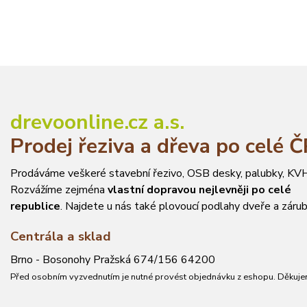
drevoonline.cz a.s.
Prodej řeziva a dřeva po celé 
Prodáváme veškeré stavební řezivo, OSB desky, palubky, KVH
Rozvážíme zejména
vlastní dopravou nejlevněji po celé
republice
. Najdete u nás také plovoucí podlahy dveře a zárub
Centrála a sklad
Brno - Bosonohy Pražská 674/156 64200
Před osobním vyzvednutím je nutné provést objednávku z eshopu. Děkuje