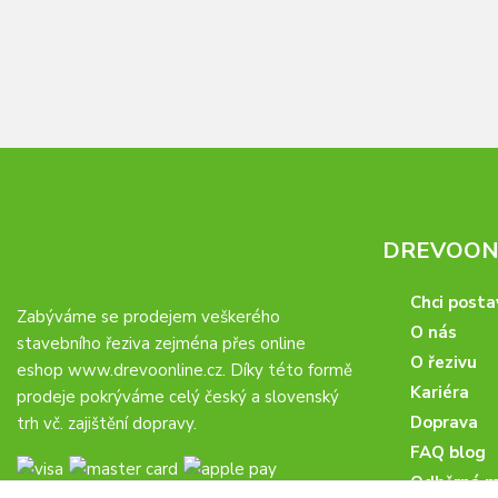
DREVOONL
Chci posta
Zabýváme se prodejem veškerého
O nás
stavebního řeziva zejména přes online
O řezivu
eshop
www.drevoonline.cz
. Díky této formě
Kariéra
prodeje pokrýváme celý český a slovenský
Doprava
trh vč. zajištění dopravy.
FAQ blog
Odběrná m