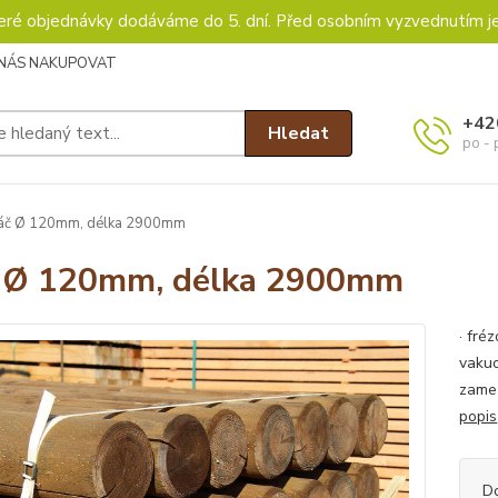
keré objednávky dodáváme do 5. dní. Před osobním vyzvednutím j
 NÁS NAKUPOVAT
+42
Hledat
po - 
áč Ø 120mm, délka 2900mm
 Ø 120mm, délka 2900mm
· fré
vakuo
zamez
popis
D