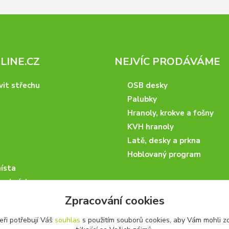
INE.CZ
NEJVÍC PRODÁVÁME
vit střechu
OSB desky
Palubky
Hranoly, krokve a fošny
KVH hranoly
Latě, desky a prkna
Hoblovaný program
ísta
podmínky
 nakupovat
Zpracování cookies
artneři
eři potřebují Váš
souhlas
s použitím souborů cookies, aby Vám mohli z
kazky