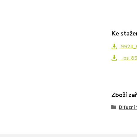
Ke staže
9924_85
_ps_856
Zboží za
Difuzní 