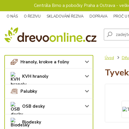
Centrála Brno a pobočky Praha a Ostrava - veš
O NÁS
O ŘEZIVU
SKLADOVÁNÍ ŘEZIVA
DOPRAVA
PROČ U
Úvod
Difu
Hranoly, krokve a fošny
Tyvek
KVH hranoly
Palubky
OSB desky
Biodesky