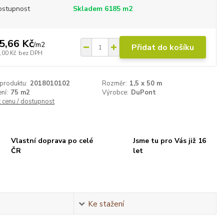
ostupnost
Skladem 6185 m2
5,66 Kč
/
m2
Přidat do košíku
,00 Kč
bez DPH
 produktu:
2018010102
Rozměr:
1,5 x 50 m
ní:
75 m2
Výrobce:
DuPont
t cenu / dostupnost
Vlastní doprava po celé
Jsme tu pro Vás již 16
ČR
let
Ke stažení