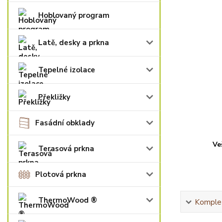
Hoblovaný program
Latě, desky a prkna
Tepelné izolace
Překližky
Fasádní obklady
Ve
Terasová prkna
Plotová prkna
ThermoWood ®
Komplet