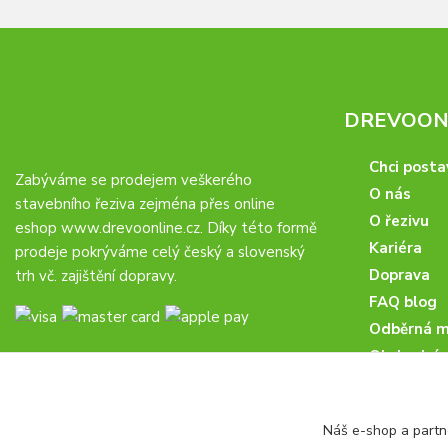
DREVOONL
Chci posta
Zabýváme se prodejem veškerého
O nás
stavebního řeziva zejména přes online
O řezivu
eshop
www.drevoonline.cz
. Díky této formě
Kariéra
prodeje pokrýváme celý český a slovenský
Doprava
trh vč. zajištění dopravy.
FAQ blog
Odběrná m
Obchodní 
Proč u nás
Obchodní p
Náš e-shop a partn
Veřejné zá