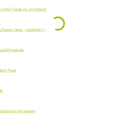
y fólii Tyvek po 20 letech
/Supro tape - technický list
talační manuál
ket Flyer
ák
lušenství pro lepení