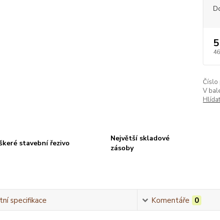
D
5
46
Číslo
V bale
Hlída
Největší skladové
škeré stavební řezivo
zásoby
ní specifikace
Komentáře
0