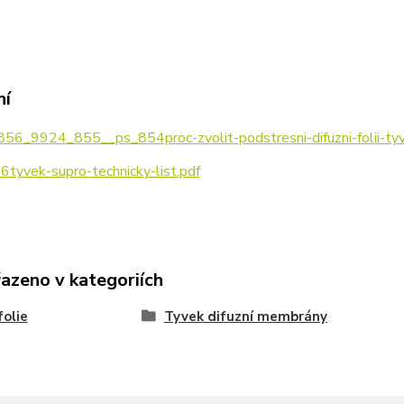
ní
6_9924_855__ps_854proc-zvolit-podstresni-difuzni-folii-tyv
tyvek-supro-technicky-list.pdf
řazeno v kategoriích
folie
Tyvek difuzní membrány