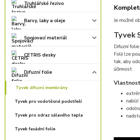
Truhlářské řezivo
Kompletn
Je možné ob
Barvy, laky a oleje
Tyvek 
Spojovací materiál
Difuzní fol
Folii lze po
CETRIS desky
tak, aby od
účinnost.
Difuzní folie
Vlastnost
Tyvek difuzní membrány
extré
nabízí
Tyvek pro vodotěsné podstřeší
odoln
Tyvek pro odraz sálavého tepla
nadsta
Tyvek fasádní folie