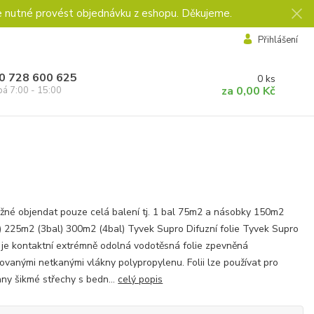
e nutné provést objednávku z eshopu. Děkujeme.
Přihlášení
0 728 600 625
0
ks
za
0,00 Kč
pá 7:00 - 15:00
žné objendat pouze celá balení tj. 1 bal 75m2 a násobky 150m2
) 225m2 (3bal) 300m2 (4bal) Tyvek Supro Difuzní folie Tyvek Supro
je kontaktní extrémně odolná vodotěsná folie zpevněná
ovanými netkanými vlákny polypropylenu. Folii lze používat pro
ny šikmé střechy s bedn...
celý popis