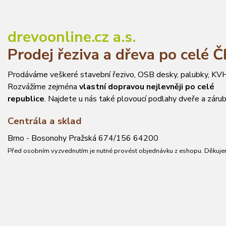
drevoonline.cz a.s.
Prodej řeziva a dřeva po celé 
Prodáváme veškeré stavební řezivo, OSB desky, palubky, KVH
Rozvážíme zejména
vlastní dopravou nejlevněji po celé
republice
. Najdete u nás také plovoucí podlahy dveře a zárub
Centrála a sklad
Brno - Bosonohy Pražská 674/156 64200
Před osobním vyzvednutím je nutné provést objednávku z eshopu. Děkuje