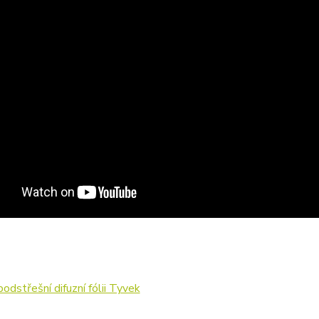
podstřešní difuzní fólii Tyvek