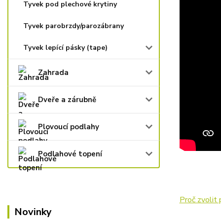
Tyvek pod plechové krytiny
Tyvek parobrzdy/parozábrany
Tyvek lepící pásky (tape)
Zahrada
Dveře a zárubně
Plovoucí podlahy
Podlahové topení
Proč zvolit 
Novinky