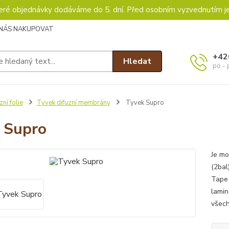
keré objednávky dodáváme do 5. dní. Před osobním vyzvednutím j
 NÁS NAKUPOVAT
+42
Hledat
po - 
zní folie
Tyvek difuzní membrány
Tyvek Supro
 Supro
Je mo
(2bal
Tape 
lamin
všech