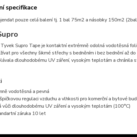
í specifikace
jendat pouze celá balení tj. 1 bal 75m2 a násobky 150m2 (2b
Supro
ie Tyvek Supro Tape je kontaktní extrémně odolná vodotěsná fo
užívat pro všechny šikmé střechy s bedněním i bez bednění až do 
olávala dlouhodobému UV záření, vysokým teplotám a chránila st
i
mně vodotěsná a pevná
 špičkovou regulaci vzduchu a vlhkosti pro komerční a bytové bu
á vůči dlouhodobému UV záření a vysokým teplotám (100°C)
ndartní záruka 10 let