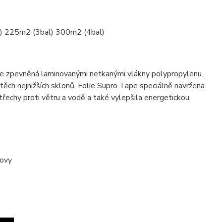
al) 225m2 (3bal) 300m2 (4bal)
lie zpevněná laminovanými netkanými vlákny polypropylenu.
těch nejnižších sklonů. Folie Supro Tape speciálně navržena
řechy proti větru a vodě a také vylepšila energetickou
dovy