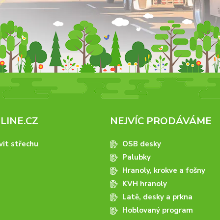
INE.CZ
NEJVÍC PRODÁVÁME
vit střechu
OSB desky
Palubky
Hranoly, krokve a fošny
KVH hranoly
Latě, desky a prkna
Hoblovaný program