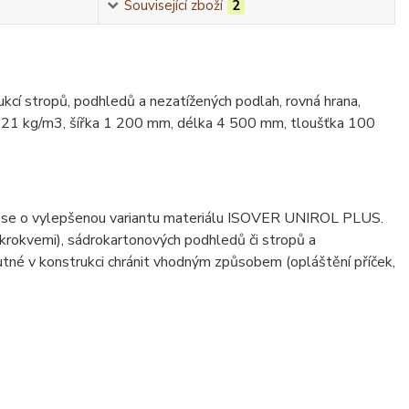
Související zboží
2
kcí stropů, podhledů a nezatížených podlah, rovná hrana,
 21 kg/m3, šířka 1 200 mm, délka 4 500 mm, tloušťka 100
á se o vylepšenou variantu materiálu ISOVER UNIROL PLUS.
 krokvemi), sádrokartonových podhledů či stropů a
utné v konstrukci chránit vhodným způsobem (opláštění příček,