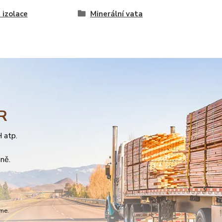
 izolace
Minerální vata
ČR
 atp.
ně.
me.