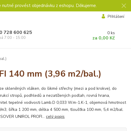
e nutné provést objednávku z eshopu. Děkujeme.
Přihlášení
0 728 600 625
0
ks
za
0,00 Kč
pá 7:00 - 15:00
al.)
I 140 mm (3,96 m2/bal.)
ze skleněných vláken, do šikmé střechy (mezi a pod krokve), do
rukcí stropů, podhledů a nezatížených podlah, rovná hrana,
nitel tepelné vodivosti Lamb.D 0,033 W.m-1.K-1, objemová hmotnost
/m3, šířka 1 200 mm, délka 4 500 mm, tloušťka 100 mm, 5,4 m2/bal.
 ISOVER UNIROL PROFI...
celý popis