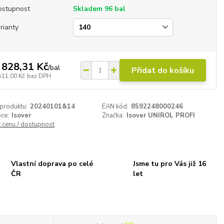
ostupnost
Skladem 96 bal
rianty
 828,31 Kč
/
bal
Přidat do košíku
511,00 Kč
bez DPH
 produktu:
20240101&14
EAN kód:
8592248000246
ce:
Isover
Značka:
Isover UNIROL PROFI
t cenu / dostupnost
Vlastní doprava po celé
Jsme tu pro Vás již 16
ČR
let