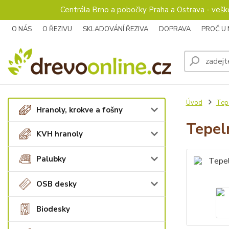
Centrála Brno a pobočky Praha a Ostrava - veš
O NÁS
O ŘEZIVU
SKLADOVÁNÍ ŘEZIVA
DOPRAVA
PROČ U
Úvod
Tepe
Hranoly, krokve a fošny
Tepel
KVH hranoly
Palubky
OSB desky
Biodesky