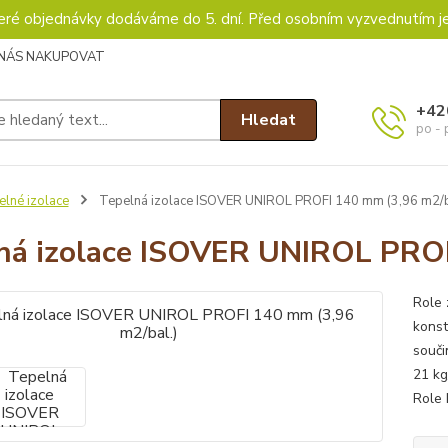
keré objednávky dodáváme do 5. dní. Před osobním vyzvednutím j
 NÁS NAKUPOVAT
+42
Hledat
po - 
lné izolace
Tepelná izolace ISOVER UNIROL PROFI 140 mm (3,96 m2/b
ná izolace ISOVER UNIROL PROF
Role 
konst
souči
21 kg
Role