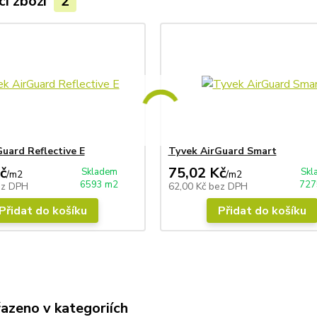
cí zboží
2
uard Reflective E
Tyvek AirGuard Smart
č
75,02 Kč
Skladem
Skl
/
m2
/
m2
6593 m2
727
ez DPH
62,00 Kč
bez DPH
Přidat do košíku
Přidat do košíku
řazeno v kategoriích