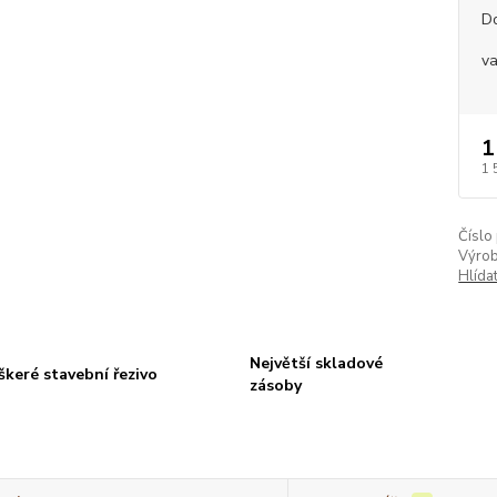
D
va
1
1 
Číslo
Výrob
Hlída
Největší skladové
škeré stavební řezivo
zásoby