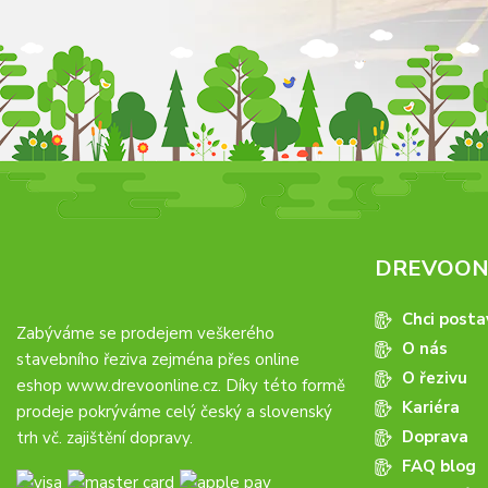
DREVOONL
Chci posta
Zabýváme se prodejem veškerého
O nás
stavebního řeziva zejména přes online
O řezivu
eshop
www.drevoonline.cz
. Díky této formě
Kariéra
prodeje pokrýváme celý český a slovenský
Doprava
trh vč. zajištění dopravy.
FAQ blog