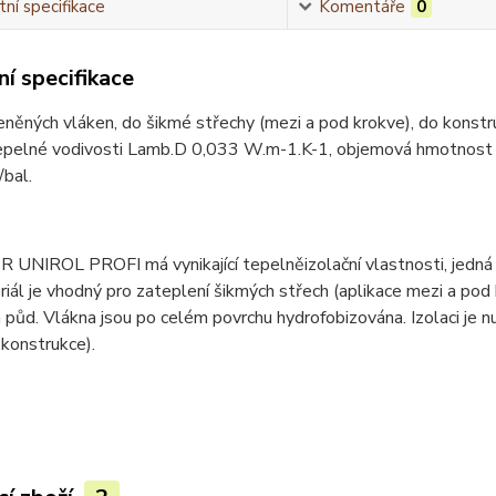
ní specifikace
Komentáře
0
í specifikace
eněných vláken, do šikmé střechy (mezi a pod krokve), do konstru
tepelné vodivosti Lamb.D 0,033 W.m-1.K-1, objemová hmotnost
bal.
 UNIROL PROFI má vynikající tepelněizolační vlastnosti, jedn
iál je vhodný pro zateplení šikmých střech (aplikace mezi a pod
 půd. Vlákna jsou po celém povrchu hydrofobizována. Izolaci je n
 konstrukce).