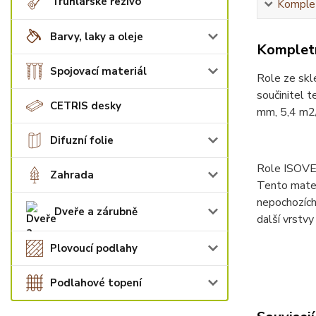
Truhlářské řezivo
Komplet
Barvy, laky a oleje
Kompletn
Spojovací materiál
Role ze skl
součinitel 
CETRIS desky
mm, 5,4 m2/
Difuzní folie
Role ISOVER
Zahrada
Tento mater
nepochozích
Dveře a zárubně
další vrstvy
Plovoucí podlahy
Podlahové topení