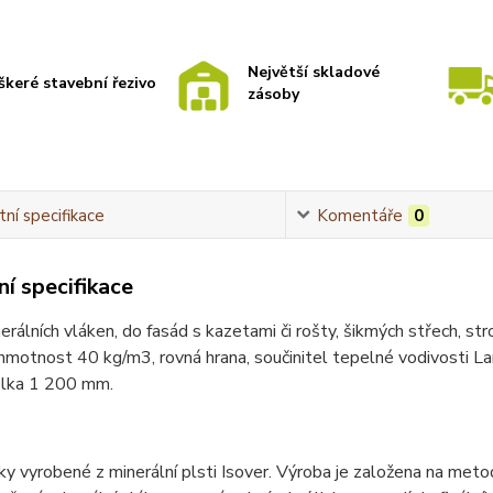
Největší skladové
škeré stavební řezivo
zásoby
ní specifikace
Komentáře
0
í specifikace
rálních vláken, do fasád s kazetami či rošty, šikmých střech, s
motnost 40 kg/m3, rovná hrana, součinitel tepelné vodivosti 
lka 1 200 mm.
ky vyrobené z minerální plsti Isover. Výroba je založena na meto