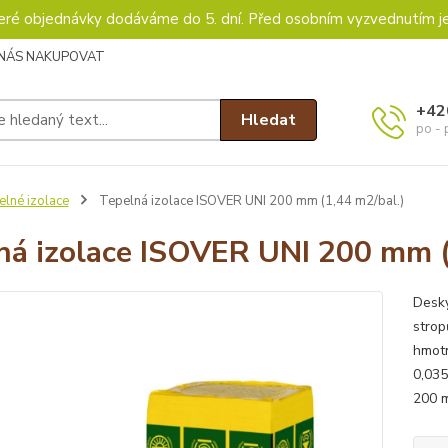
keré objednávky dodáváme do 5. dní. Před osobním vyzvednutím j
 NÁS NAKUPOVAT
+42
Hledat
po - 
lné izolace
Tepelná izolace ISOVER UNI 200 mm (1,44 m2/bal.)
ná izolace ISOVER UNI 200 mm (
Desky
strop
hmotn
0,035
200 m