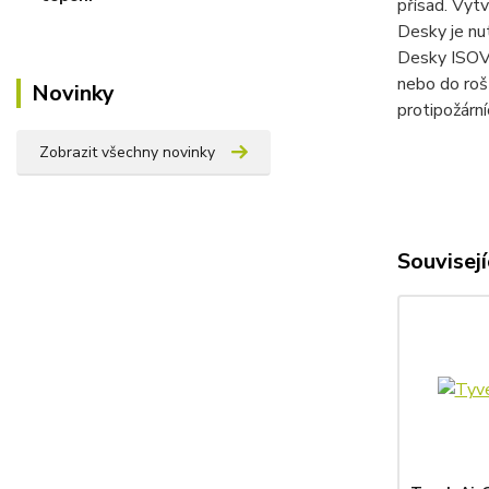
přísad. Vytv
Desky je nut
Desky ISOVE
nebo do rošt
Novinky
protipožárn
Zobrazit všechny novinky
Souvisejí