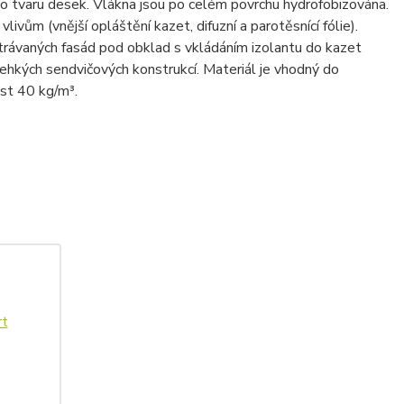
ního tvaru desek. Vlákna jsou po celém povrchu hydrofobizována.
vům (vnější opláštění kazet, difuzní a parotěsnící fólie).
rávaných fasád pod obklad s vkládáním izolantu do kazet
lehkých sendvičových konstrukcí. Materiál je vhodný do
st 40 kg/m³.