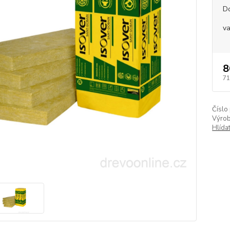
D
va
8
71
Číslo
Výrob
Hlída