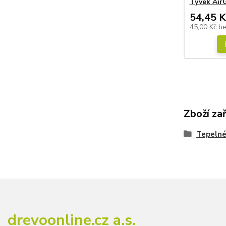
Tyvek AirG
54,45 K
45,00 Kč
b
Zboží za
Tepelné
drevoonline.cz a.s.