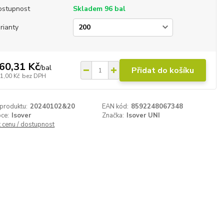
ostupnost
Skladem 96 bal
rianty
60,31 Kč
/
bal
Přidat do košíku
1,00 Kč
bez DPH
 produktu:
20240102&20
EAN kód:
8592248067348
ce:
Isover
Značka:
Isover UNI
t cenu / dostupnost