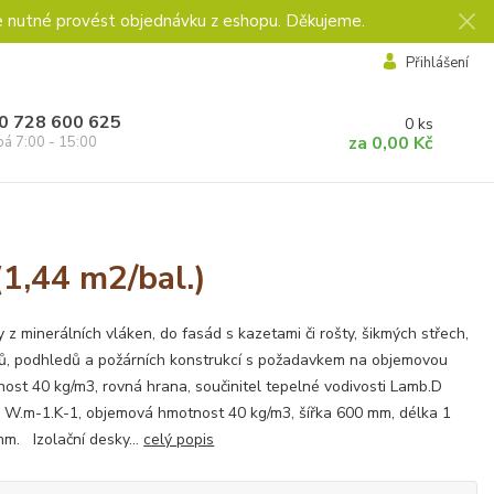
e nutné provést objednávku z eshopu. Děkujeme.
Přihlášení
0 728 600 625
0
ks
za
0,00 Kč
pá 7:00 - 15:00
1,44 m2/bal.)
 z minerálních vláken, do fasád s kazetami či rošty, šikmých střech,
ů, podhledů a požárních konstrukcí s požadavkem na objemovou
ost 40 kg/m3, rovná hrana, součinitel tepelné vodivosti Lamb.D
 W.m-1.K-1, objemová hmotnost 40 kg/m3, šířka 600 mm, délka 1
m. Izolační desky...
celý popis