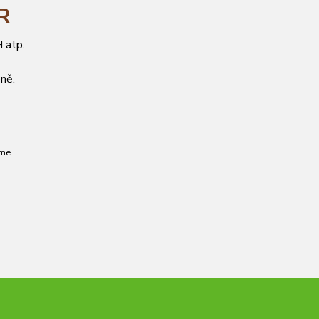
ČR
 atp.
ně.
me.