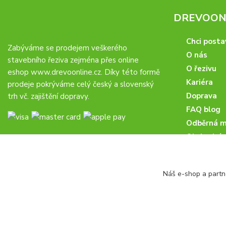
DREVOONL
Chci posta
Zabýváme se prodejem veškerého
O nás
stavebního řeziva zejména přes online
O řezivu
eshop
www.drevoonline.cz
. Díky této formě
Kariéra
prodeje pokrýváme celý český a slovenský
Doprava
trh vč. zajištění dopravy.
FAQ blog
Odběrná m
Obchodní 
Proč u nás
Obchodní p
Náš e-shop a partn
Veřejné zá