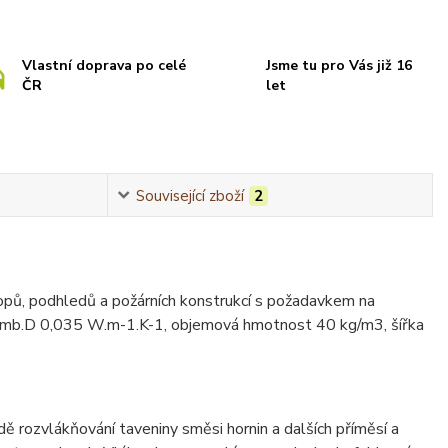
Vlastní doprava po celé
Jsme tu pro Vás již 16
ČR
let
Související zboží
2
tropů, podhledů a požárních konstrukcí s požadavkem na
Lamb.D 0,035 W.m-1.K-1, objemová hmotnost 40 kg/m3, šířka
dě rozvlákňování taveniny směsi hornin a dalších příměsí a