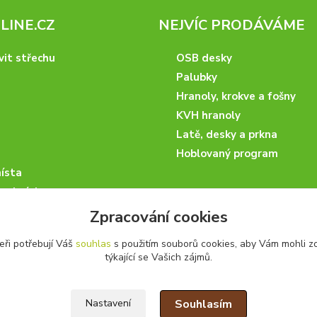
INE.CZ
NEJVÍC PRODÁVÁME
vit střechu
OSB desky
Palubky
Hranoly, krokve a fošny
KVH hranoly
Latě, desky a prkna
Hoblovaný program
ísta
podmínky
 nakupovat
Zpracování cookies
artneři
eři potřebují Váš
souhlas
s použitím souborů cookies, aby Vám mohli z
kazky
týkající se Vašich zájmů.
Souhlasím
Nastavení