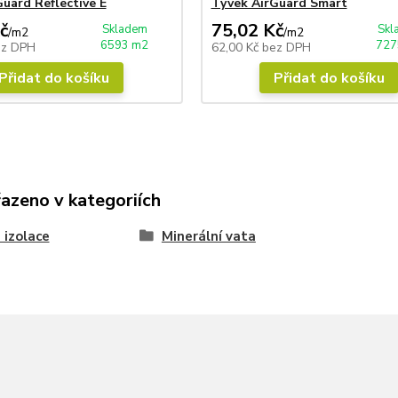
uard Reflective E
Tyvek AirGuard Smart
č
75,02 Kč
Skladem
Skl
/
m2
/
m2
6593 m2
727
ez DPH
62,00 Kč
bez DPH
Přidat do košíku
Přidat do košíku
řazeno v kategoriích
 izolace
Minerální vata