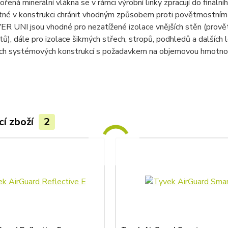
ořená minerální vlákna se v rámci výrobní linky zpracují do finál
né v konstrukci chránit vhodným způsobem proti povětrnostním vli
R UNI jsou vhodné pro nezatížené izolace vnějších stěn (provět
ů), dále pro izolace šikmých střech, stropů, podhledů a dalších 
ích systémových konstrukcí s požadavkem na objemovou hmotno
cí zboží
2