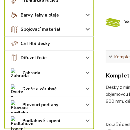
Truhlářské řezivo
Barvy, laky a oleje
Ve
Spojovací materiál
CETRIS desky
Komplet
Difuzní folie
Zahrada
Kompletn
Desky z mine
Dveře a zárubně
objemovou h
600 mm, dé
Plovoucí podlahy
Podlahové topení
Izolační des