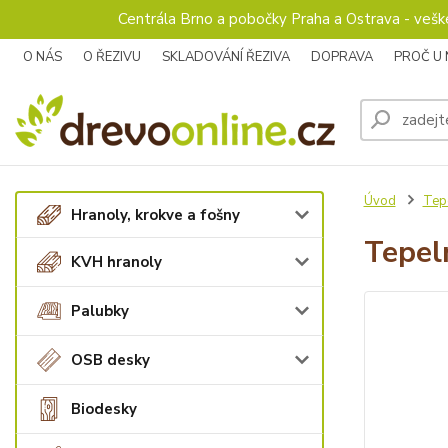
Centrála Brno a pobočky Praha a Ostrava - veš
O NÁS
O ŘEZIVU
SKLADOVÁNÍ ŘEZIVA
DOPRAVA
PROČ U
Úvod
Tepe
Hranoly, krokve a fošny
Tepel
KVH hranoly
Palubky
OSB desky
Biodesky