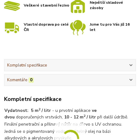
Největší skladové
Veškeré stavební řezivo
zásoby
Vlastní doprava po celé
Jsme tu pro Vás již 16
ČR
let
Kompletní specifikace
Komentáře
0
Kompletní specifikace
2
Vydatnost: 5 m
/ litr
- u prvotní aplikace
ve
2
dvou
doporučených vrstvách,
10 - 12 m
/ litr
při další údržbě.
Finální penetrační a přilnavý nátěr na dřevo s UV ochranou.
Jedná se o pigmentovaný vodou ředitelný olej na bázi
alkydových a akrylových pryskyřic.