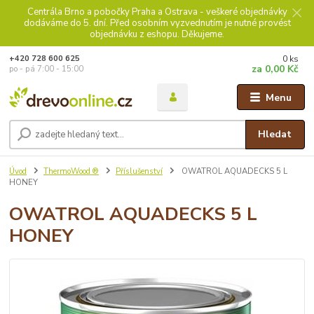
Centrála Brno a pobočky Praha a Ostrava - veškeré objednávky
dodáváme do 5. dní. Před osobním vyzvednutím je nutné provést
objednávku z eshopu. Děkujeme.
0
ks
+420 728 600 625
za
0,00 Kč
po - pá 7:00 - 15:00
Menu
Hledat
Úvod
ThermoWood ®
Příslušenství
OWATROL AQUADECKS 5 L
HONEY
OWATROL AQUADECKS 5 L
HONEY