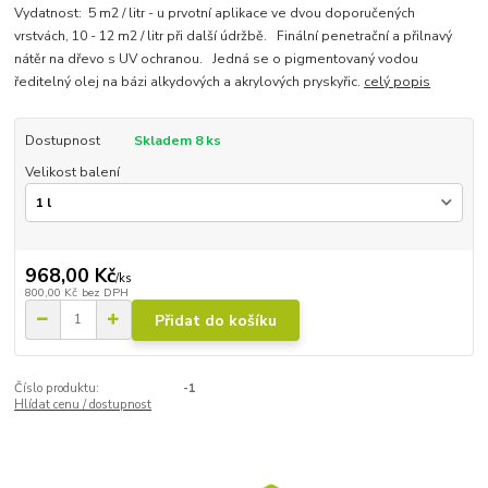
Vydatnost: 5 m2 / litr - u prvotní aplikace ve dvou doporučených
vrstvách, 10 - 12 m2 / litr při další údržbě. Finální penetrační a přilnavý
nátěr na dřevo s UV ochranou. Jedná se o pigmentovaný vodou
ředitelný olej na bázi alkydových a akrylových pryskyřic.
celý popis
Dostupnost
Skladem 8 ks
Velikost balení
968,00 Kč
/
ks
800,00 Kč
bez DPH
Přidat do košíku
Číslo produktu:
-1
Hlídat cenu / dostupnost