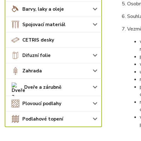
Osobn
Barvy, laky a oleje
Souhla
Spojovací materiál
Vezmět
CETRIS desky
Difuzní folie
Zahrada
Dveře a zárubně
Plovoucí podlahy
Podlahové topení