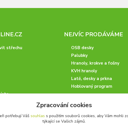
INE.CZ
NEJVÍC PRODÁVÁME
vit střechu
OSB desky
Palubky
Hranoly, krokve a fošny
KVH hranoly
Latě, desky a prkna
Hoblovaný program
ísta
podmínky
Zpracování cookies
 nakupovat
eři potřebují Váš
souhlas
s použitím souborů cookies, aby Vám mohli z
artneři
týkající se Vašich zájmů.
kazky