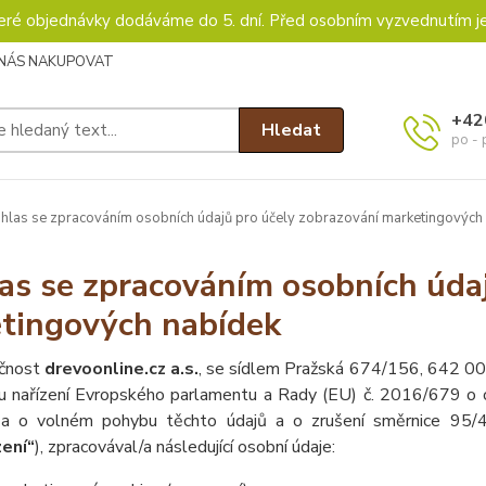
keré objednávky dodáváme do 5. dní. Před osobním vyzvednutím j
 NÁS NAKUPOVAT
+42
Hledat
po - 
las se zpracováním osobních údajů pro účely zobrazování marketingových
as se zpracováním osobních údaj
tingových nabídek
čnost
drevoonline.cz a.s.
, se sídlem Pražská 674/156, 642 00
u nařízení Evropského parlamentu a Rady (EU) č. 2016/679 o o
 a o volném pohybu těchto údajů a o zrušení směrnice 95/46
zení“
), zpracovával/a následující osobní údaje: