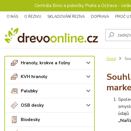
Centrála Brno a pobočky Praha a Ostrava - veš
O NÁS
O ŘEZIVU
SKLADOVÁNÍ ŘEZIVA
DOPRAVA
PROČ U
Úvod
Souh
Hranoly, krokve a fošny
Souhl
KVH hranoly
marke
Palubky
Spole
OSB desky
smysl
údajů
Biodesky
„Naří