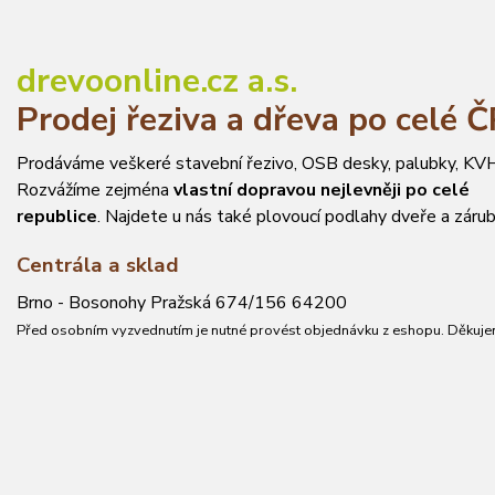
drevoonline.cz a.s.
Prodej řeziva a dřeva po celé 
Prodáváme veškeré stavební řezivo, OSB desky, palubky, KVH
Rozvážíme zejména
vlastní dopravou nejlevněji po celé
republice
. Najdete u nás také plovoucí podlahy dveře a zárub
Centrála a sklad
Brno - Bosonohy Pražská 674/156 64200
Před osobním vyzvednutím je nutné provést objednávku z eshopu. Děkuje