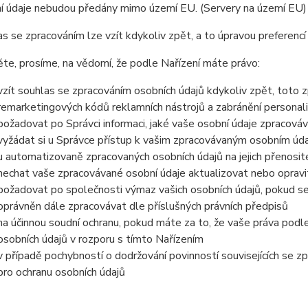
í údaje nebudou předány mimo území EU. (Servery na území EU)
s se zpracováním lze vzít kdykoliv zpět, a to úpravou preferenc
e, prosíme, na vědomí, že podle Nařízení máte právo:
vzít souhlas se zpracováním osobních údajů kdykoliv zpět, toto 
remarketingových kódů reklamních nástrojů a zabránění persona
požadovat po Správci informaci, jaké vaše osobní údaje zpracová
vyžádat si u Správce přístup k vašim zpracovávaným osobním údaj
u automatizovaně zpracovaných osobních údajů na jejich přenosit
nechat vaše zpracovávané osobní údaje aktualizovat nebo opravit
požadovat po společnosti výmaz vašich osobních údajů, pokud se
oprávněn dále zpracovávat dle příslušných právních předpisů
na účinnou soudní ochranu, pokud máte za to, že vaše práva podl
osobních údajů v rozporu s tímto Nařízením
v případě pochybností o dodržování povinností souvisejících se 
pro ochranu osobních údajů