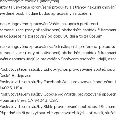
marketingové cookies (anonymní)
aktivita uživatele (prohlížené produkty a stránky, nákupní chování
uvedené osobní údaje budou zpracovány za účelem:
marketingového zpracování Vašich nákupních preferencí
personalizace (tedy přizpůsobení) obchodních nabídek či kampaní
s udělujete na zpracování po dobu 90 dní a to za účelem:
marketingového zpracování vašich nákupních preferencí, pokud t
personalizace (tedy přizpůsobení) obchodních nabídek či kampan
vání osobních údajů je prováděno Správcem osobních údajů, osob
Poskytovatelem služby Eshop-rychle, provozované společností G
České Budějovice
Poskytovatelem služby Facebook Ads, provozované společností
94025, USA
Poskytovatelem služby Google AdWords, provozované společno
Mountain View, CA 94043, USA
Poskytovatelem služby Sklik, provozované společností Seznam a
Případně další poskytovatelé zpracovatelských softwarů, služeb