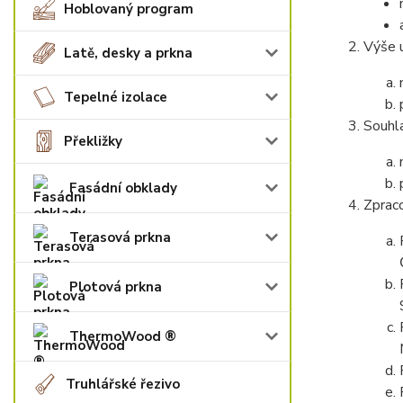
Hoblovaný program
Výše 
Latě, desky a prkna
Tepelné izolace
Souhla
Překližky
Fasádní obklady
Zpraco
Terasová prkna
Plotová prkna
ThermoWood ®
Truhlářské řezivo