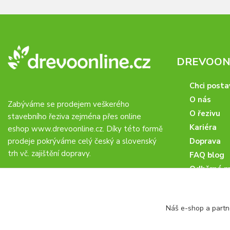
DREVOONL
Chci posta
O nás
Zabýváme se prodejem veškerého
O řezivu
stavebního řeziva zejména přes online
Kariéra
eshop
www.drevoonline.cz
. Díky této formě
prodeje pokrýváme celý český a slovenský
Doprava
trh vč. zajištění dopravy.
FAQ blog
Odběrná m
Obchodní 
Proč u nás
Náš e-shop a partn
Obchodní p
Veřejné zá