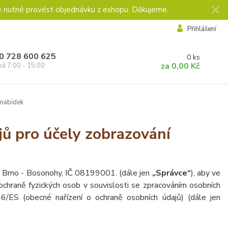
e nutné provést objednávku z eshopu. Děkujeme.
Přihlášení
0 728 600 625
0
ks
za
0,00 Kč
pá 7:00 - 15:00
 nabídek
ů pro účely zobrazování
 Brno - Bosonohy, IČ 08199001. (dále jen
„Správce“
), aby ve
chraně fyzických osob v souvislosti se zpracováním osobních
/ES (obecné nařízení o ochraně osobních údajů) (dále jen