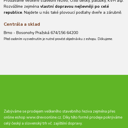
Prodáváme veškeré stavební řezivo, OSB desky, palubky, KVH atp.
Rozvážíme zejména
vlastní dopravou nejlevněji po celé
republice
. Najdete u nás také plovoucí podlahy dveře a zárubně.
Centrála a sklad
Brno - Bosonohy Pražská 674/156 64200
Před osobním vyzvednutím je nutné provést objednávku z eshopu. Děkujeme.
Zabýváme se prodejem veškerého stavebního řeziva zejména přes
online eshop
www.drevoonline.cz
. Díky této formě prodeje pokrýváme
celý český a slovenský trh vč. zajištění dopravy.