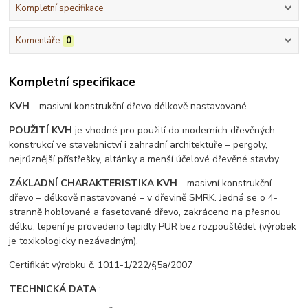
Kompletní specifikace
Komentáře
0
Kompletní specifikace
KVH
- masivní konstrukční dřevo délkově nastavované
POUŽITÍ KVH
je vhodné pro použití do moderních dřevěných
konstrukcí ve stavebnictví i zahradní architektuře – pergoly,
nejrůznější přístřešky, altánky a menší účelové dřevěné stavby.
ZÁKLADNÍ CHARAKTERISTIKA KVH
- masivní konstrukční
dřevo – délkově nastavované – v dřevině SMRK. Jedná se o 4-
stranně hoblované a fasetované dřevo, zakráceno na přesnou
délku, lepení je provedeno lepidly PUR bez rozpouštědel (výrobek
je toxikologicky nezávadným).
Certifikát výrobku č. 1011-1/222/§5a/2007
TECHNICKÁ DATA
: