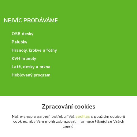
NEJVÍC PRODÁVÁME
OSB desky
Palubky
Hranoly, krokve a fošny
KVH hranoly
Latě, desky a prkna
Hoblovaný program
ODBORNÉ PORADENSTVÍ
Zpracování cookies
Potřebujete poradit? Neváhejte nás kontaktovat.
Náš e-shop a partneři potřebují Váš
souhlas
s použitím souborů
+420 728 600 625
cookies, aby Vám mohli zobrazovat informace týkající se Vašich
po - pá 7:00 - 15:00
zájmů.