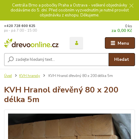
Centrála Brno a pobočky Praha a Ostrava - veškeré objednávky
dodáváme do 5. dní. Před osobním vyzvednutím je nutné provést
objednávku z eshopu. Děkujeme.
0
ks
+420 728 600 625
za
0,00 Kč
po - pá 7:00 - 15:00
Menu
Hledat
Úvod
KVH hranoly
KVH Hranol dřevěný 80 x 200 délka 5m
KVH Hranol dřevěný 80 x 200
délka 5m