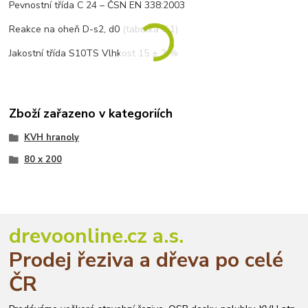
Pevnostní třída C 24 – ČSN EN 338:2003
Reakce na oheň D-s2, d0 (tabulka C.1)
Jakostní třída S10TS Vlhkost 15 ± 3 %
Zboží zařazeno v kategoriích
KVH hranoly
80 x 200
drevoonline.cz a.s.
Prodej řeziva a dřeva po celé
ČR