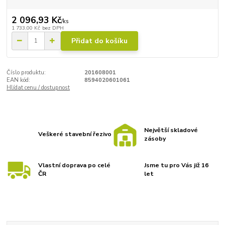
2 096,93 Kč
/
ks
1 733,00 Kč
bez DPH
Přidat do košíku
Číslo produktu:
201608001
EAN kód:
8594020601061
Hlídat cenu / dostupnost
Největší skladové
Veškeré stavební řezivo
zásoby
Vlastní doprava po celé
Jsme tu pro Vás již 16
ČR
let