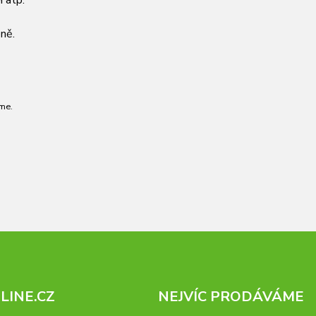
 atp.
ně.
me.
INE.CZ
NEJVÍC PRODÁVÁME