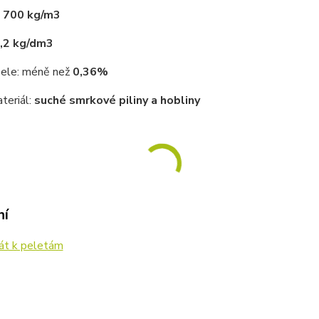
:
700 kg/m3
,2 kg/dm3
ele: méně než
0,36%
teriál:
suché smrkové piliny a hobliny
ní
kát k peletám