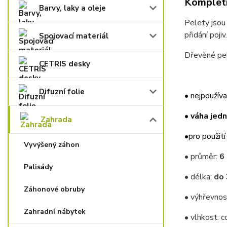
Kompletn
Barvy, laky a oleje
Pelety jsou
přidání poji
Spojovací materiál
Dřevěné pel
CETRIS desky
Difuzní folie
• nejpoužív
•
váha jedn
Zahrada
•
pro použit
Vyvýšený záhon
• průměr:
6
Palisády
• délka:
do 
Záhonové obruby
• výhřevnos
Zahradní nábytek
• vlhkost: c