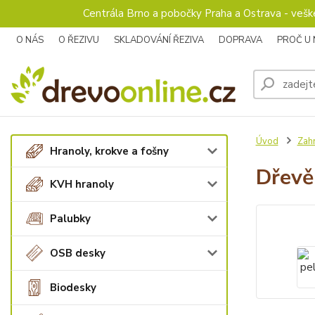
Centrála Brno a pobočky Praha a Ostrava - veš
O NÁS
O ŘEZIVU
SKLADOVÁNÍ ŘEZIVA
DOPRAVA
PROČ U
Úvod
Zah
Hranoly, krokve a fošny
Dřevě
KVH hranoly
Palubky
OSB desky
Biodesky