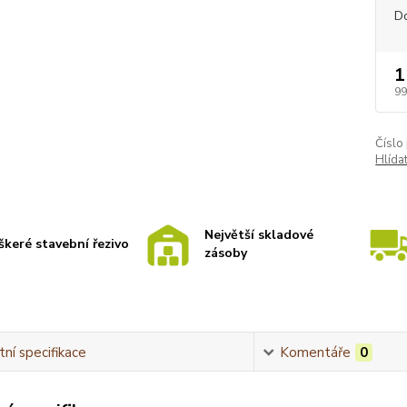
D
1
99
Číslo
Hlída
Největší skladové
škeré stavební řezivo
zásoby
ní specifikace
Komentáře
0