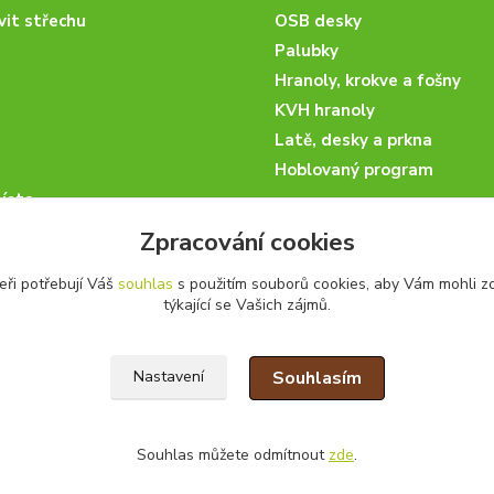
vit střechu
OSB desky
Palubky
Hranoly, krokve a fošny
KVH hranoly
Latě, desky a prkna
Hoblovaný program
ísta
podmínky
Zpracování cookies
 nakupovat
eři potřebují Váš
souhlas
s použitím souborů cookies, aby Vám mohli z
artneři
týkající se Vašich zájmů.
kazky
Souhlasím
Nastavení
Souhlas můžete odmítnout
zde
.