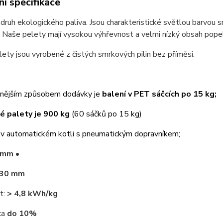
í specifikace
 druh ekologického paliva. Jsou charakteristické světlou barvou
v. Naše pelety mají vysokou výhřevnost a velmi nízký obsah pope
ety jsou vyrobené z čistých smrkových pilin bez příměsi.
anějším způsobem dodávky je
balení v PET sáčcích po 15 kg;
é palety je 900 kg
(60 sáčků po 15 kg)
í v automatickém kotli s pneumatickým dopravníkem;
 mm
•
30
mm
t:
> 4,8
kWh/kg
ca
do 10%