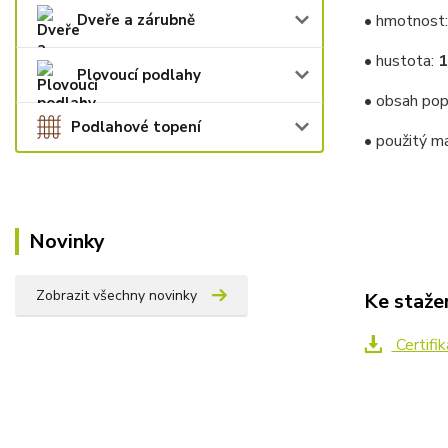
Dveře a zárubně
• hmotnost
•
hustota:
1
Plovoucí podlahy
• obsah pop
Podlahové topení
•
použitý ma
Novinky
Zobrazit všechny novinky
Ke staže
Certifi