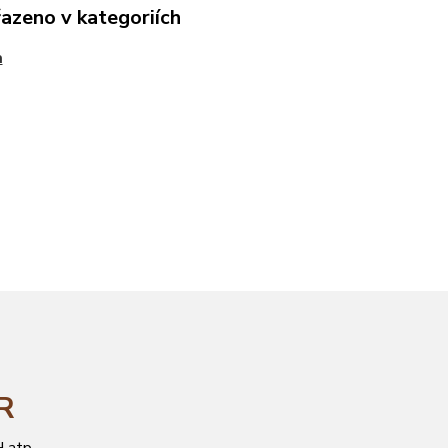
řazeno v kategoriích
a
ČR