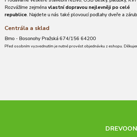
Prodáváme veškeré stavební řezivo, OSB desky, palubky, KVH
Rozvážíme zejména
vlastní dopravou nejlevněji po celé
republice
. Najdete u nás také plovoucí podlahy dveře a zárub
Centrála a sklad
Brno - Bosonohy Pražská 674/156 64200
Před osobním vyzvednutím je nutné provést objednávku z eshopu. Děkuje
DREVOONL