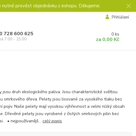
e nutné provést objednávku z eshopu. Děkujeme.
Přihlášení
0 728 600 625
0
ks
za
0,00 Kč
pá 7:00 - 15:00
y jsou druh ekologického paliva. Jsou charakteristické světlou
u smrkového dřeva. Pelety jsou lisované za vysokého tlaku bez
ní pojiv. Naše pelety mají vysokou výhřevnost a velmi nízký obsah
e. Dřevěné pelety jsou vyrobené z čistých smrkových pilin bez
si. • nejpoužívanějš...
celý popis