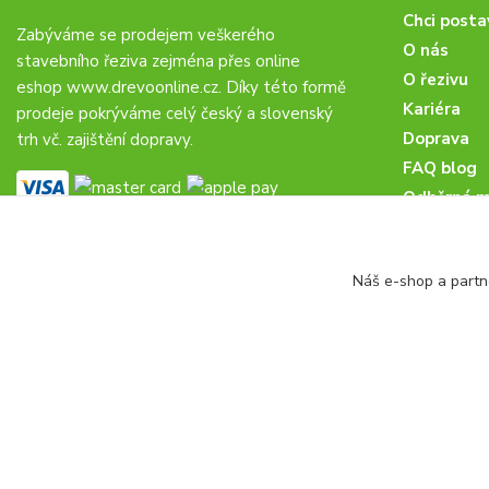
Chci posta
Zabýváme se prodejem veškerého
O nás
stavebního řeziva zejména přes online
O řezivu
eshop
www.drevoonline.cz
. Díky této formě
Kariéra
prodeje pokrýváme celý český a slovenský
Doprava
trh vč. zajištění dopravy.
FAQ blog
Odběrná m
Obchodní 
Proč u nás
Náš e-shop a partn
Obchodní p
Veřejné zá
drevoonline.cz a.s. © -
Specialisté na dřevo
2010 - 2026