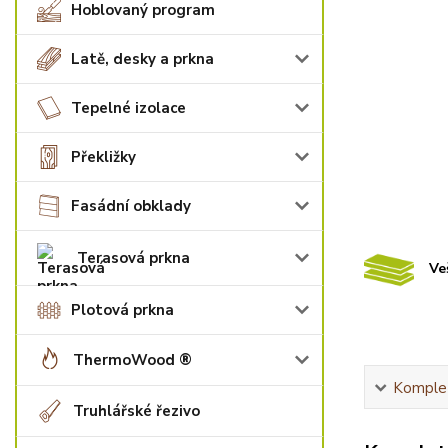
Hoblovaný program
Latě, desky a prkna
Tepelné izolace
Překližky
Fasádní obklady
Terasová prkna
Ve
Plotová prkna
ThermoWood ®
Komplet
Truhlářské řezivo