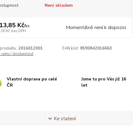
ostupnost
Není skladem
13,85 Kč
/
ks
Momentálně není k dispozici
,00 Kč
bez DPH
 produktu:
2016012001
EAN kód:
8590842016663
t cenu / dostupnost
Vlastní doprava po celé
Jsme tu pro Vás již 16
ČR
let
Ke stažení