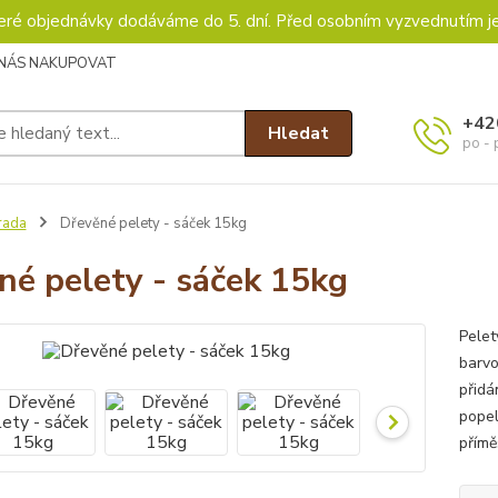
keré objednávky dodáváme do 5. dní. Před osobním vyzvednutím j
 NÁS NAKUPOVAT
+42
Hledat
po - 
rada
Dřevěné pelety - sáček 15kg
né pelety - sáček 15kg
Pelet
barvo
přidá
popel
přímě