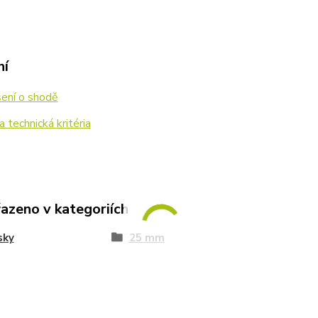
ní
ení o shodě
 technická kritéria
řazeno v kategoriích
sky
25 mm