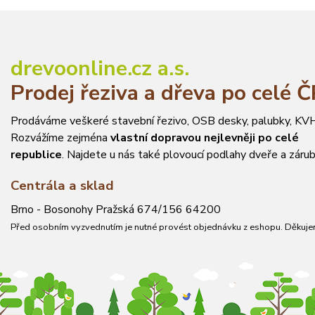
drevoonline.cz a.s.
Prodej řeziva a dřeva po celé 
Prodáváme veškeré stavební řezivo, OSB desky, palubky, KVH
Rozvážíme zejména
vlastní dopravou nejlevněji po celé
republice
. Najdete u nás také plovoucí podlahy dveře a zárub
Centrála a sklad
Brno - Bosonohy Pražská 674/156 64200
Před osobním vyzvednutím je nutné provést objednávku z eshopu. Děkuje