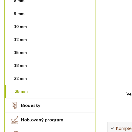
8 mm
9 mm
10 mm
12 mm
15 mm
18 mm
22 mm
25 mm
Ve
Biodesky
Hoblovaný program
Komplet