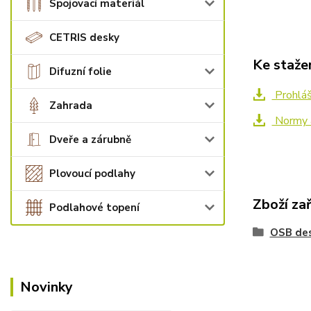
Spojovací materiál
CETRIS desky
Ke staže
Difuzní folie
Prohláš
Zahrada
Normy a
Dveře a zárubně
Plovoucí podlahy
Zboží za
Podlahové topení
OSB de
Novinky