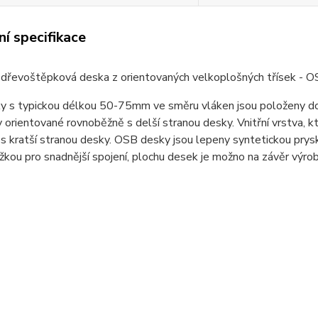
í specifikace
 dřevoštěpková deska z orientovaných velkoplošných třísek - 
ky s typickou délkou 50-75mm ve směru vláken jsou položeny do t
 orientované rovnoběžně s delší stranou desky. Vnitřní vrstva, k
s kratší stranou desky. OSB desky jsou lepeny syntetickou prys
kou pro snadnější spojení, plochu desek je možno na závěr výrobn