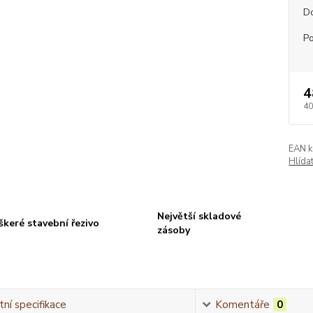
D
P
4
40
EAN k
Hlída
Největší skladové
škeré stavební řezivo
zásoby
ní specifikace
Komentáře
0