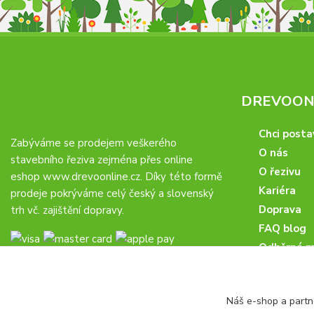
DREVOONL
Chci posta
Zabýváme se prodejem veškerého
O nás
stavebního řeziva zejména přes online
O řezivu
eshop
www.drevoonline.cz
. Díky této formě
Kariéra
prodeje pokrýváme celý český a slovenský
Doprava
trh vč. zajištění dopravy.
FAQ blog
Odběrná m
Obchodní 
Proč u nás
Náš e-shop a partn
Obchodní p