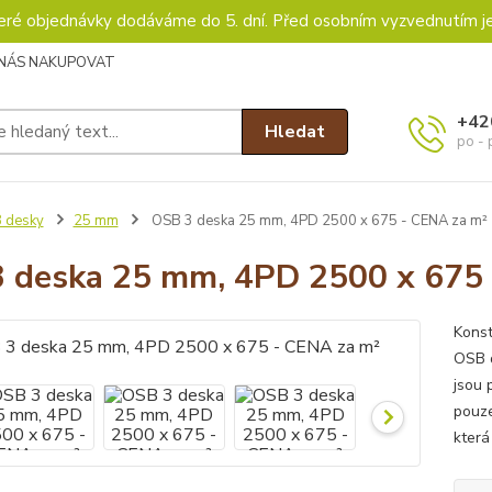
keré objednávky dodáváme do 5. dní. Před osobním vyzvednutím j
 NÁS NAKUPOVAT
+42
Hledat
po - 
 desky
25 mm
OSB 3 deska 25 mm, 4PD 2500 x 675 - CENA za m²
 deska 25 mm, 4PD 2500 x 675 
Konst
OSB d
jsou 
pouze
která 