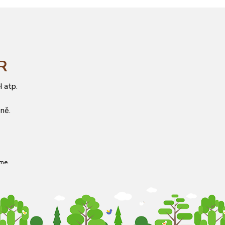
ČR
 atp.
ně.
me.