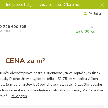
e nutné provést objednávku z eshopu. Děkujeme.
Přihlášení
0 728 600 625
0
ks
za
0,00 Kč
pá 7:00 - 15:00
- CENA za m²
rukční dřevoštěpková deska z orientovaných velkoplošných třísek -
esky Ploché třísky s typickou délkou 50-75mm ve směru vláken
položeny do tří vrstev. Dvě povrchové vrstvy stejné tloušťky obsahují
 třísky orientované rovnoběžně s delší stranou desky. Vnitřní vrstva,
tvoří ...
celý popis