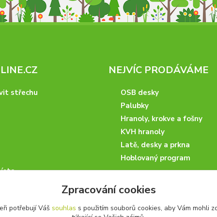
INE.CZ
NEJVÍC PRODÁVÁME
vit střechu
OSB desky
Palubky
Hranoly, krokve a fošny
KVH hranoly
Latě, desky a prkna
Hoblovaný program
ísta
podmínky
Zpracování cookies
 nakupovat
eři potřebují Váš
souhlas
s použitím souborů cookies, aby Vám mohli z
artneři