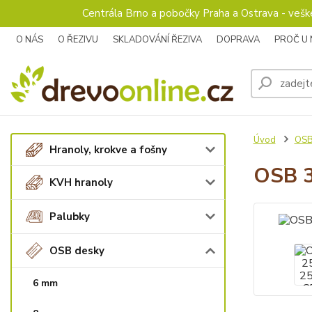
Centrála Brno a pobočky Praha a Ostrava - veš
O NÁS
O ŘEZIVU
SKLADOVÁNÍ ŘEZIVA
DOPRAVA
PROČ U
Úvod
OSB
Hranoly, krokve a fošny
OSB 3
KVH hranoly
Palubky
OSB desky
6 mm