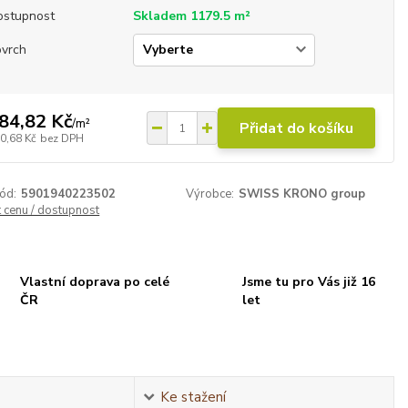
ostupnost
Skladem 1179.5 m²
ovrch
84,82 Kč
/
m²
Přidat do košíku
0,68 Kč
bez DPH
ód:
5901940223502
Výrobce:
SWISS KRONO group
t cenu / dostupnost
Vlastní doprava po celé
Jsme tu pro Vás již 16
ČR
let
Ke stažení