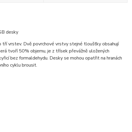
OSB desky
ří vrstev. Dvě povrchové vrstvy stejné tloušťky obsahují
terá tvoří 50% objemu, je z třísek převážně uložených
kyřicí bez formaldehydu. Desky se mohou opatřit na hranách
ího cyklu brousit.