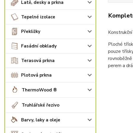
Latě, desky a prkna
Kompletn
Tepelné izolace
Překližky
Konstrukční
Ploché třís
Fasádní obklady
pouze třísky
rovnoběžně 
Terasová prkna
perem a dráž
Plotová prkna
ThermoWood ®
Truhlářské řezivo
Barvy, laky a oleje