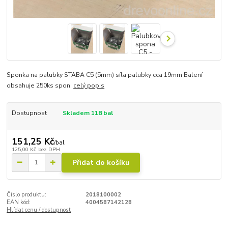
Sponka na palubky STABA C5 (5mm) síla palubky cca 19mm Balení
obsahuje 250ks spon.
celý popis
Dostupnost
Skladem 118 bal
151,25 Kč
/
bal
125,00 Kč
bez DPH
Přidat do košíku
Číslo produktu:
2018100002
EAN kód:
4004587142128
Hlídat cenu / dostupnost