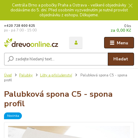
Centrála Brno a pobočky Praha a Ostrava - veškeré objednávky
dodáváme do 5. dní. Před osobním vyzvednutím je nutné provést
objednávku z eshopu. Děkujeme.
0
ks
+420 728 600 625
za
0,00 Kč
po - pá 7:00 - 15:00
Menu
Hledat
Úvod
Palubky
Lišty a příslušenství
Palubková spona C5 - spona
profil
Palubková spona C5 - spona
profil
Novinka