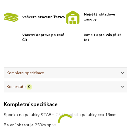
Největší skladové
Veškeré stavební řezivo
zásoby
Vlastní doprava po celé
Jsme tu pro Vás již 16
ČR
let
Kompletní specifikace
Komentáře
0
Kompletní specifikace
Sponka na palubky STABA C5 (5mm)
síla palubky cca 19mm
Balení obsahuje 250ks spon.