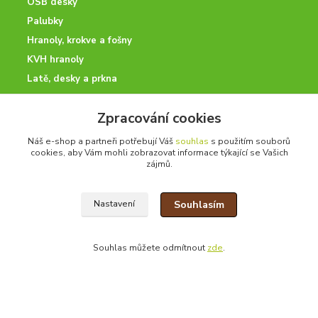
OSB desky
Palubky
Hranoly, krokve a fošny
KVH hranoly
Latě, desky a prkna
Hoblovaný program
Zpracování cookies
Náš e-shop a partneři potřebují Váš
souhlas
s použitím souborů
ODBORNÉ PORADENSTVÍ
cookies, aby Vám mohli zobrazovat informace týkající se Vašich
zájmů.
Potřebujete poradit? Neváhejte nás kontaktovat.
+420 728 600 625
Souhlasím
Nastavení
po - pá 7:00 - 15:00
Souhlas můžete odmítnout
zde
.
drevoonline.cz a.s. © -
Specialisté na dřevo
2010 - 2026