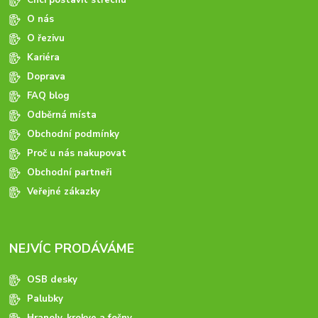
O nás
O řezivu
Kariéra
Doprava
FAQ blog
Odběrná místa
Obchodní podmínky
Proč u nás nakupovat
Obchodní partneři
Veřejné zákazky
NEJVÍC PRODÁVÁME
OSB desky
Palubky
Hranoly, krokve a fošny