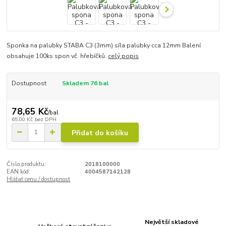
Sponka na palubky STABA C3 (3mm) síla palubky cca 12mm Balení
obsahuje 100ks spon vč. hřebíčků.
celý popis
Dostupnost
Skladem 76 bal
78,65 Kč
/
bal
65,00 Kč
bez DPH
Přidat do košíku
Číslo produktu:
2018100000
EAN kód:
4004587142128
Hlídat cenu / dostupnost
Největší skladové