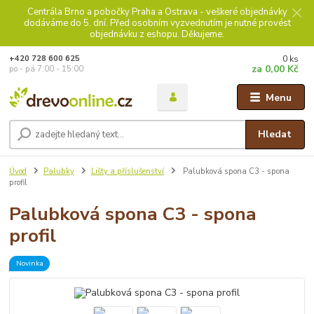
Centrála Brno a pobočky Praha a Ostrava - veškeré objednávky
dodáváme do 5. dní. Před osobním vyzvednutím je nutné provést
objednávku z eshopu. Děkujeme.
0
ks
+420 728 600 625
za
0,00 Kč
po - pá 7:00 - 15:00
Menu
Hledat
Úvod
Palubky
Lišty a příslušenství
Palubková spona C3 - spona
profil
Palubková spona C3 - spona
profil
Novinka