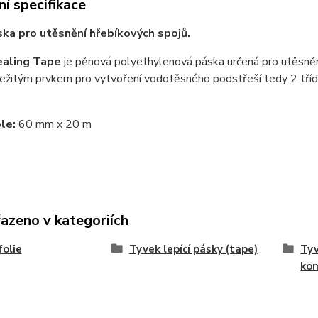
í specifikace
ka pro utěsnění hřebíkových spojů.
ealing Tape
je pěnová polyethylenová páska určená pro utěsnění
ležitým prvkem pro vytvoření vodotěsného podstřeší tedy 2 tříd
ole:
60 mm x 20 m
řazeno v kategoriích
folie
Tyvek lepící pásky (tape)
Tyv
kon