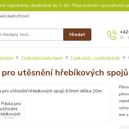
keré objednávky dodáváme do 5. dní. Před osobním vyzvednutím j
 NÁS NAKUPOVAT
+42
Hledat
po - 
zní folie
Tyvek lepící pásky (tape)
Tyvek pásky - pod kontralatě
 pro utěsnění hřebíkových spo
Pěnov
pěnov
zejmé
vytvo
mm x