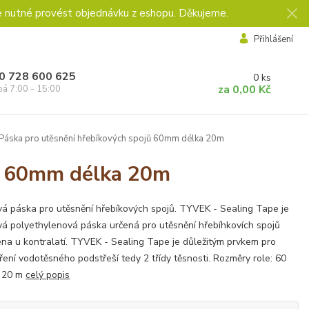
e nutné provést objednávku z eshopu. Děkujeme.
Přihlášení
0 728 600 625
0
ks
za
0,00 Kč
pá 7:00 - 15:00
Páska pro utěsnění hřebíkových spojů 60mm délka 20m
jů 60mm délka 20m
á páska pro utěsnění hřebíkových spojů. TYVEK - Sealing Tape je
á polyethylenová páska určená pro utěsnění hřebíhkovích spojů
na u kontralatí. TYVEK - Sealing Tape je důležitým prvkem pro
ření vodotěsného podstřeší tedy 2 třídy těsnosti. Rozměry role: 60
 20 m
celý popis