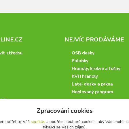
INE.CZ
NEJVÍC PRODÁVÁME
vit střechu
OSB desky
Palubky
Hranoly, krokve a fošny
KVH hranoly
Latě, desky a prkna
Hoblovaný program
ísta
podmínky
Zpracování cookies
 nakupovat
eři potřebují Váš
souhlas
s použitím souborů cookies, aby Vám mohli z
artneři
týkající se Vašich zájmů.