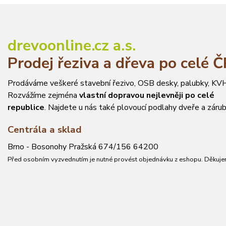
drevoonline.cz a.s.
Prodej řeziva a dřeva po celé 
Prodáváme veškeré stavební řezivo, OSB desky, palubky, KVH
Rozvážíme zejména
vlastní dopravou nejlevněji po celé
republice
. Najdete u nás také plovoucí podlahy dveře a zárub
Centrála a sklad
Brno - Bosonohy Pražská 674/156 64200
Před osobním vyzvednutím je nutné provést objednávku z eshopu. Děkuje