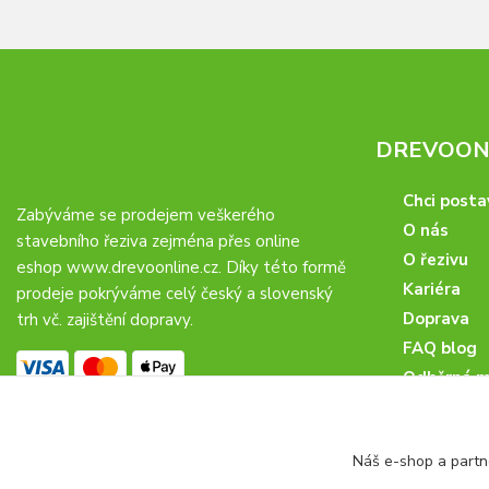
DREVOONL
Chci posta
Zabýváme se prodejem veškerého
O nás
stavebního řeziva zejména přes online
O řezivu
eshop
www.drevoonline.cz
. Díky této formě
Kariéra
prodeje pokrýváme celý český a slovenský
Doprava
trh vč. zajištění dopravy.
FAQ blog
Odběrná m
Obchodní 
Proč u nás
Náš e-shop a partn
Obchodní p