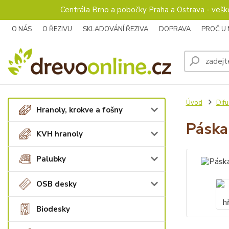
Centrála Brno a pobočky Praha a Ostrava - veš
O NÁS
O ŘEZIVU
SKLADOVÁNÍ ŘEZIVA
DOPRAVA
PROČ U
Úvod
Difu
Hranoly, krokve a fošny
Páska
KVH hranoly
Palubky
OSB desky
Biodesky