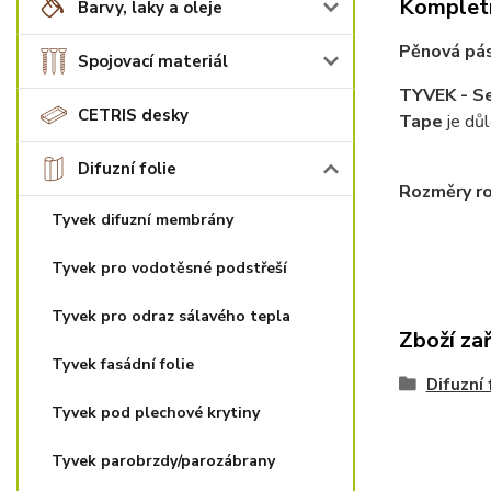
Kompletn
Barvy, laky a oleje
Pěnová pás
Spojovací materiál
TYVEK - S
CETRIS desky
Tape
je dů
Difuzní folie
Rozměry r
Tyvek difuzní membrány
Tyvek pro vodotěsné podstřeší
Tyvek pro odraz sálavého tepla
Zboží za
Tyvek fasádní folie
Difuzní 
Tyvek pod plechové krytiny
Tyvek parobrzdy/parozábrany