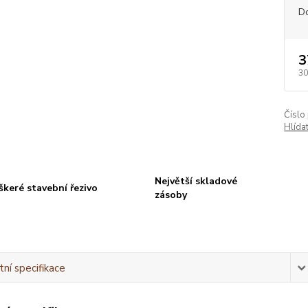
D
3
30
Číslo
Hlída
Největší skladové
škeré stavební řezivo
zásoby
ní specifikace