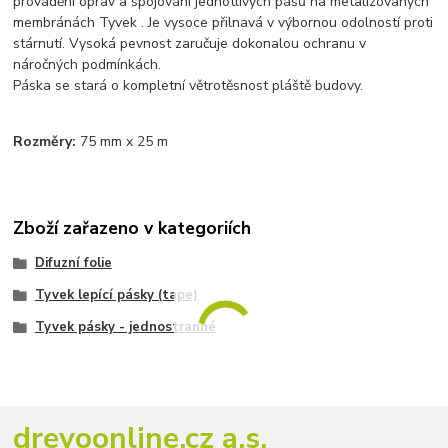
provádění oprav a spojování jednotlivých pásů na metalizovaných
membránách Tyvek . Je vysoce přilnavá v výbornou odolností proti
stárnutí. Vysoká pevnost zaručuje dokonalou ochranu v
náročných podmínkách.
Páska se stará o kompletní větrotěsnost pláště budovy.
Rozměry:
75 mm x 25 m
Zboží zařazeno v kategoriích
Difuzní folie
Tyvek lepící pásky (tape)
Tyvek pásky - jednostranné
drevoonline.cz a.s.