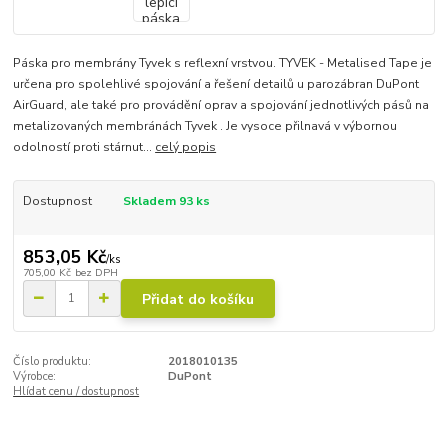
Páska pro membrány Tyvek s reflexní vrstvou. TYVEK - Metalised Tape je
určena pro spolehlivé spojování a řešení detailů u parozábran DuPont
AirGuard, ale také pro provádění oprav a spojování jednotlivých pásů na
metalizovaných membránách Tyvek . Je vysoce přilnavá v výbornou
odolností proti stárnut...
celý popis
Dostupnost
Skladem 93 ks
853,05 Kč
/
ks
705,00 Kč
bez DPH
Přidat do košíku
Číslo produktu:
2018010135
Výrobce:
DuPont
Hlídat cenu / dostupnost