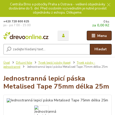
Centrála Brno a pobočky Praha a Ostrava - veškeré objednávky
dodáváme do 5. dní. Před osobním vyzvednutím je nutné provést
objednávku z eshopu. Děkujeme.
0
ks
+420 728 600 625
za
0,00 Kč
po - pá 7:00 - 15:00
Menu
Hledat
Úvod
Difuzní folie
Tyvek lepící pásky (tape)
Tyvek pásky -
jednostranné
Jednostranná lepicí páska Metalised Tape 75mm délka 25m
Jednostranná lepicí páska
Metalised Tape 75mm délka 25m