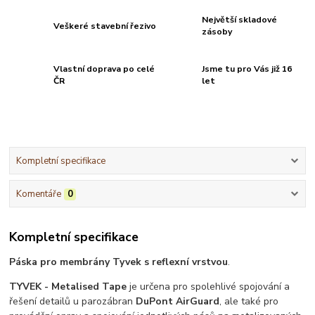
Největší skladové
Veškeré stavební řezivo
zásoby
Vlastní doprava po celé
Jsme tu pro Vás již 16
ČR
let
Kompletní specifikace
Komentáře
0
Kompletní specifikace
Páska
pro
membrány Tyvek s reflexní vrstvou
.
TYVEK - Metalised Tape
je určena pro spolehlivé spojování a
řešení detailů u parozábran
DuPont AirGuard
, ale také pro