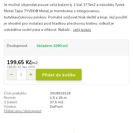
Je možné objendat pouze celá balení tj. 1 bal 37,5m2 a násobky Tyvek
Metal Tape TYVEK® Metal je membrána s integrovanou
butylkaučukovou páskou. Pomáhá snižovat hluk deště a krup. Její použití
je vhodné pro instalaci pod hladkou plechovou krytinu, odkud je
odváděna vodní pára a vlhkost. Nakaší...
celý popis
Dostupnost
Skladem 3290 m2
199,65 Kč
/
m2
165,00 Kč
bez DPH
Přidat do košíku
Číslo produktu:
2018010116
Rozměr:
1,5 x 25 m
V balení:
37,5 m2
Výrobce:
DuPont
Hlídat cenu / dostupnost