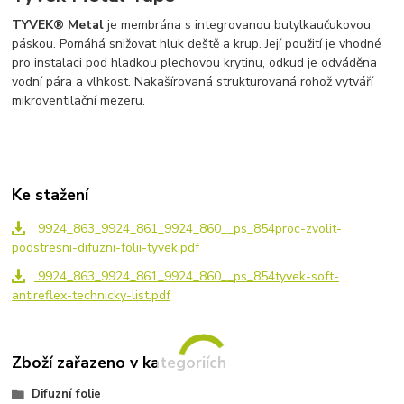
TYVEK® Metal
je membrána s integrovanou butylkaučukovou
páskou. Pomáhá snižovat hluk deště a krup. Její použití je vhodné
pro instalaci pod hladkou plechovou krytinu, odkud je odváděna
vodní pára a vlhkost. Nakašírovaná strukturovaná rohož vytváří
mikroventilační mezeru.
Ke stažení
9924_863_9924_861_9924_860__ps_854proc-zvolit-
podstresni-difuzni-folii-tyvek.pdf
9924_863_9924_861_9924_860__ps_854tyvek-soft-
antireflex-technicky-list.pdf
Zboží zařazeno v kategoriích
Difuzní folie