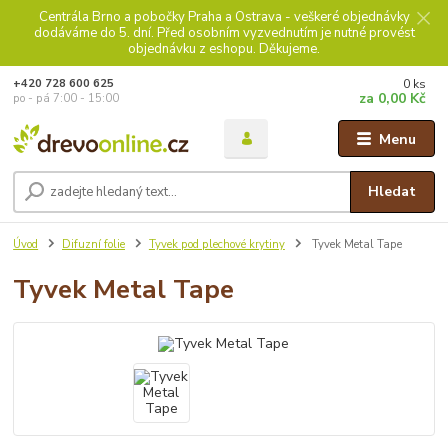
Centrála Brno a pobočky Praha a Ostrava - veškeré objednávky
dodáváme do 5. dní. Před osobním vyzvednutím je nutné provést
objednávku z eshopu. Děkujeme.
0
ks
+420 728 600 625
za
0,00 Kč
po - pá 7:00 - 15:00
Menu
Hledat
Úvod
Difuzní folie
Tyvek pod plechové krytiny
Tyvek Metal Tape
Tyvek Metal Tape