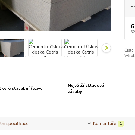
D
6
52
Číslo
Výrob
Největší skladové
škeré stavební řezivo
zásoby
ní specifikace
Komentáře
1