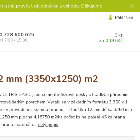
e nutné provést objednávku z eshopu. Děkujeme.
Přihlášení
0 728 600 625
0
ks
za
0,00 Kč
pá 7:00 - 15:00
 12 mm (3350x1250) m2
 CETRIS BASIC jsou cementotřískové desky s hladkým přírodním
tově šedým povrchem. Vyrábí se v základním formátu 3 350 x 1
mm v provedení s kolmou hranou. Tloušťka 12 mm délka 3350 mm
 1250 mm plocha 4,18750 m2/ks počet ks na paletě 45 ks hrana
 hrana materiál c...
celý popis