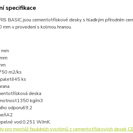
í specifikace
S BASIC jsou cementotřískové desky s hladkým přírodním cem
 mm v provedení s kolmou hranou.
 mm
 mm
mm
750 m2/ks
 paletě
45 ks
hrana
entotřísková deska
motnost
1350 kg/m3
ního odporu
69,2
heň
A2
epelné vod.
0,251 W/mK.
ady pro montáž fasádních systémů z cementotřískových desek 