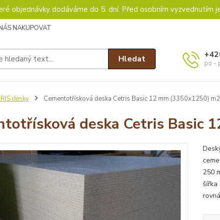
keré objednávky dodáváme do 5. dní. Před osobním vyzvednutím j
 NÁS NAKUPOVAT
+42
Hledat
po - 
RIS desky
Cementotřísková deska Cetris Basic 12 mm (3350x1250) m2
totřísková deska Cetris Basic
Desky
cemen
250 
šířka
rovná