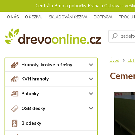
Centrála Brno a pobočky Praha a Ostrava - veš
O NÁS
O ŘEZIVU
SKLADOVÁNÍ ŘEZIVA
DOPRAVA
PROČ U
Úvod
CET
Hranoly, krokve a fošny
Cemen
KVH hranoly
Palubky
OSB desky
Biodesky