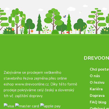
DREVOONL
Chci posta
Zabýváme se prodejem veškerého
O nás
stavebního řeziva zejména přes online
O řezivu
eshop
www.drevoonline.cz
. Díky této formě
Kariéra
prodeje pokrýváme celý český a slovenský
Doprava
trh vč. zajištění dopravy.
FAQ blog
Odběrná m