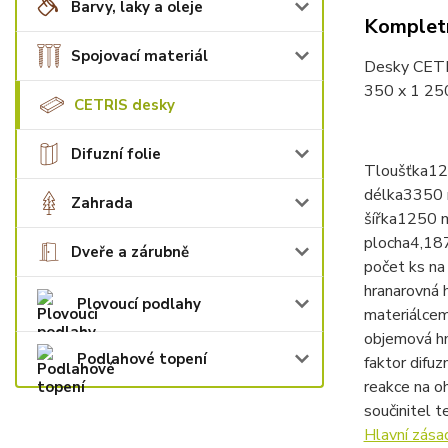
Barvy, laky a oleje
Kompletn
Spojovací materiál
Desky CETRI
350 x 1 250
CETRIS desky
Difuzní folie
Tloušťka
12
délka
3350
Zahrada
šířka
1250 
plocha
4,18
Dveře a zárubně
počet ks na
hrana
rovná 
Plovoucí podlahy
materiál
cem
objemová h
Podlahové topení
faktor difuz
reakce na o
součinitel t
Hlavní zás