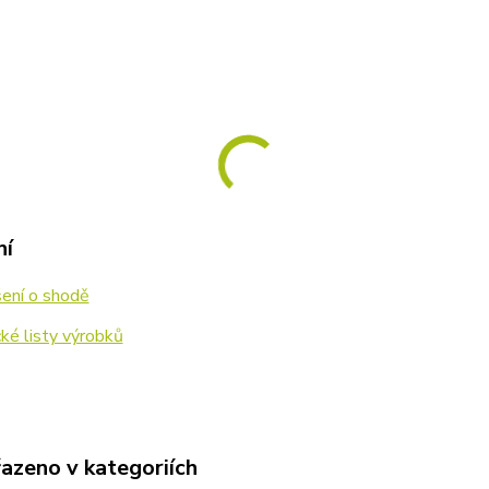
ní
ení o shodě
ké listy výrobků
řazeno v kategoriích