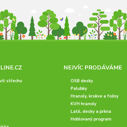
INE.CZ
NEJVÍC PRODÁVÁME
vit střechu
OSB desky
Palubky
Hranoly, krokve a fošny
KVH hranoly
Latě, desky a prkna
Hoblovaný program
ísta