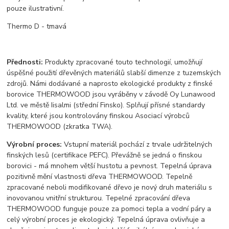
pouze ilustrativní.
Thermo D - tmavá
Přednosti:
Produkty zpracované touto technologií, umožňují
úspěšné použití dřevěných materiálů slabší dimenze z tuzemských
zdrojů. Námi dodávané a naprosto ekologické produkty z finské
borovice THERMOWOOD jsou vyráběny v závodě Oy Lunawood
Ltd. ve městě Iisalmi (střední Finsko). Splňují přísné standardy
kvality, které jsou kontrolovány finskou Asociací výrobců
THERMOWOOD (zkratka TWA).
Výrobní proces:
Vstupní materiál pochází z trvale udržitelných
finských lesů (certifikace PEFC). Převážně se jedná o finskou
borovici - má mnohem větší hustotu a pevnost. Tepelná úprava
pozitivně mění vlastnosti dřeva THERMOWOOD. Tepelně
zpracované neboli modifikované dřevo je nový druh materiálu s
inovovanou vnitřní strukturou. Tepelné zpracování dřeva
THERMOWOOD funguje pouze za pomoci tepla a vodní páry a
celý výrobní proces je ekologický. Tepelná úprava ovlivňuje a