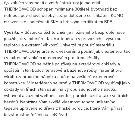
fyzikálních vlastností a vnitřní struktury je materiál
THERMOWOOD schopen minimálně 30tileté životnosti bez
nutnosti povrchové údržby, což je doloženo certifikátem KOMO
nizozemské společnosti SKH a britským certifikátem BRE.
Využití:
V důsledku těchto změn je možné jeho bezproblémové
použití jak v exteriéru, tak v interiéru a v provozech s vysokou
teplotou a extrémní vlhkostí. Univerzální použití materiálu
THERMOWOOD je určeno k veškerému použití jak v exteriéru, tak
i v extrémně vlhkém interiérovém prostředí. Profily
THERMOWOOD se běžně používají na exteriérové obklady a
opláštění stěn budov, terasové a bazénové rošty, materiál pro
výrobu zahradního nábytku a dále na veškeré exteriérové
konstrukce. V interiérech se profily THERMOWOOD využívají jako
obklady vnitřních stěn saun, na výrobu saunového nábytku,
vybavení a zázemí wellness center, parních lázní a také vnitřních
bazénů. Nabízíme Vám skvělé vlastnosti tohoto unikátního
tepelně upraveného dřeva z finské borovice, které Vám přináší
bezstarostné řešení na celý život.