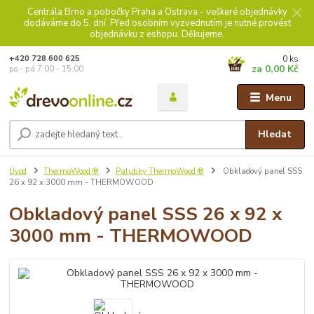
Centrála Brno a pobočky Praha a Ostrava - veškeré objednávky
dodáváme do 5. dní. Před osobním vyzvednutím je nutné provést
objednávku z eshopu. Děkujeme.
0
ks
+420 728 600 625
za
0,00 Kč
po - pá 7:00 - 15:00
Menu
Hledat
Úvod
ThermoWood ®
Palubky ThermoWood ®
Obkladový panel SSS
26 x 92 x 3000 mm - THERMOWOOD
Obkladový panel SSS 26 x 92 x
3000 mm - THERMOWOOD