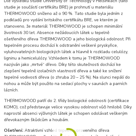
Dle výsledků studie University of Technology v Helsinkách (tato
studie je součástí certifikátu BRE) je prohnutí u materiálu
THERMOWOOD sníženo až o 90 %. Tato studie byla jedním z
podkladů pro vydání britského certifikátu BRE, ve kterém je
stanoveno, že materiál THERMOWOOD je schopen minimální
životnosti 30 let. Absence nežádoucích látek u tepelně
ošetřeného dřeva THERMOWOOD a jeho biologická odolnost. Při
tepelném procesu dochází k odstranění veškeré pryskyřice,
vyluhovatelných biologických látek a hlavně k rozkladu celulózy,
ligninu a hemicelulózy. Vzhledem k tomu je THERMOWOOD
nazýván jako „mrtvé“ dřevo. Díky této skutečnosti dochází ke
zlepšení tepelně izolačních vlastností dřeva a také ke snížení
tepelné vodivosti dřeva (o zhruba 20 – 25 %). Na slunci nepálí do
nohou a může být použito na sedací plochy v saunách a parních
lázních.
THERMOWOOD patří do 2. třídy biologické odolnosti (certifikace
KOMO), což představuje velice vysokou odolnost vůči hnilobě. Díky
naprosté absenci výživných látek je schopen odolávat veškerým
dřevokazným škůdcům a houbám.
Ošetření:
Atraktivní vzhled tepelně upraveného dřeva