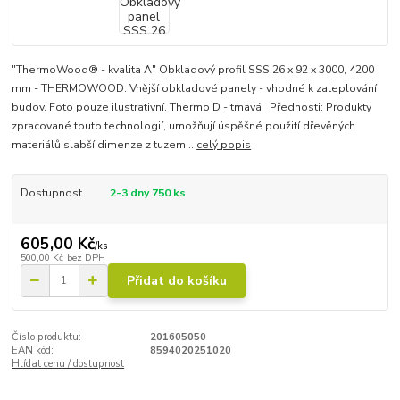
"ThermoWood® - kvalita A" Obkladový profil SSS 26 x 92 x 3000, 4200
mm - THERMOWOOD. Vnější obkladové panely - vhodné k zateplování
budov. Foto pouze ilustrativní. Thermo D - tmavá Přednosti: Produkty
zpracované touto technologií, umožňují úspěšné použití dřevěných
materiálů slabší dimenze z tuzem...
celý popis
Dostupnost
2-3 dny 750 ks
605,00 Kč
/
ks
500,00 Kč
bez DPH
Přidat do košíku
Číslo produktu:
201605050
EAN kód:
8594020251020
Hlídat cenu / dostupnost