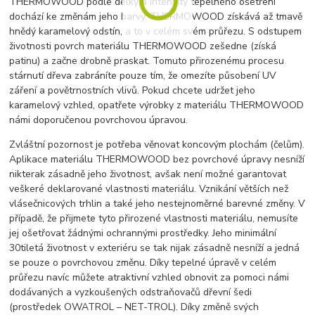
THERMOWOOD podle délky a intenzity tepelného ošetření
dochází ke změnám jeho barvy. THERMOWOOD získává až tmavě
hnědý karamelový odstín, a to v celém svém průřezu. S odstupem
životnosti povrch materiálu THERMOWOOD zešedne (získá
patinu) a začne drobně praskat. Tomuto přirozenému procesu
stárnutí dřeva zabráníte pouze tím, že omezíte působení UV
záření a povětrnostních vlivů. Pokud chcete udržet jeho
karamelový vzhled, opatřete výrobky z materiálu THERMOWOOD
námi doporučenou povrchovou úpravou.
Zvláštní pozornost je potřeba věnovat koncovým plochám (čelům).
Aplikace materiálu THERMOWOOD bez povrchové úpravy nesníží
nikterak zásadně jeho životnost, avšak není možné garantovat
veškeré deklarované vlastnosti materiálu. Vznikání větších než
vlásečnicových trhlin a také jeho nestejnoměrné barevné změny. V
případě, že přijmete tyto přirozené vlastnosti materiálu, nemusíte
jej ošetřovat žádnými ochrannými prostředky. Jeho minimální
30tiletá životnost v exteriéru se tak nijak zásadně nesníží a jedná
se pouze o povrchovou změnu. Díky tepelné úpravě v celém
průřezu navíc můžete atraktivní vzhled obnovit za pomoci námi
dodávaných a vyzkoušených odstraňovačů dřevní šedi
(prostředek OWATROL – NET-TROL). Díky změně svých