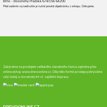
Brno - Bosonohy Pražská 674/156 64200
Před osobním vyzvednutím je nutné provést objednávku z eshopu. Děkujeme.
Zabýváme se prodejem veškerého stavebního řeziva zejména přes
online eshop
www.drevoonline.cz
. Díky této formě prodeje pokrýváme
celý český a slovenský trh vč. zajištění dopravy.