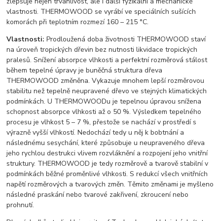
zlepšuje nejen trvanlivost, ale i další fyzikální a mechanické
vlastnosti. THERMOWOOD se vyrábí ve speciálních sušících
komorách při teplotním rozmezí 160 – 215 °C.
Vlastnosti:
Prodloužená doba životnosti THERMOWOOD staví
na úroveň tropických dřevin bez nutnosti likvidace tropických
pralesů. Snížení absorpce vlhkosti a perfektní rozměrová stálost
během tepelné úpravy je buněčná struktura dřeva
THERMOWOOD změněna. Vykazuje mnohem lepší rozměrovou
stabilitu než tepelně neupravené dřevo ve stejných klimatických
podmínkách. U THERMOWOODu je tepelnou úpravou snížena
schopnost absorpce vlhkosti až o 50 %. Výsledkem tepelného
procesu je vlhkost 5 – 7 %, přestože se nachází v prostředí s
výrazně vyšší vlhkostí. Nedochází tedy u něj k bobtnání a
následnému sesychání, které způsobuje u neupraveného dřeva
jeho rychlou destrukci vlivem rozvláknění a rozpojení jeho vnitřní
struktury. THERMOWOOD je tedy rozměrově a tvarově stabilní v
podmínkách běžné proměnlivé vlhkosti. S redukcí všech vnitřních
napětí rozměrových a tvarových změn. Těmito změnami je myšleno
následné praskání nebo tvarové zakřivení, zkroucení nebo
prohnutí.