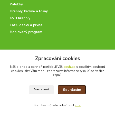
Palubky
Hranoly, krokve a fošny
KVH hranoly
Latě, desky a prkna
Hoblovaný program
ODBORNÉ PORADENSTVÍ
Zpracování cookies
Potřebujete poradit? Neváhejte nás kontaktovat.
Náš e-shop a partneři potřebují Váš
souhlas
s použitím souborů
+420 728 600 625
cookies, aby Vám mohli zobrazovat informace týkající se Vašich
po - pá 7:00 - 15:00
zájmů.
Souhlasím
Nastavení
drevoonline.cz a.s. © -
Specialisté na dřevo
2010 - 2026
Souhlas můžete odmítnout
zde
.