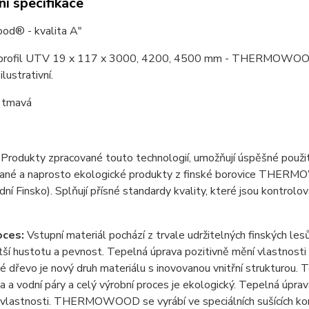
í specifikace
d® - kvalita A"
profil UTV 19 x 117 x 3000, 4200, 4500 mm - THERMOWOOD. V
lustrativní.
 tmavá
Produkty zpracované touto technologií, umožňují úspěšné použit
ané a naprosto ekologické produkty z finské borovice THERM
řední Finsko). Splňují přísné standardy kvality, které jsou kon
oces:
Vstupní materiál pochází z trvale udržitelných finských lesů
ší hustotu a pevnost. Tepelná úprava pozitivně mění vlastn
é dřevo je nový druh materiálu s inovovanou vnitřní struktur
 a vodní páry a celý výrobní proces je ekologický. Tepelná úprava o
vlastnosti. THERMOWOOD se vyrábí ve speciálních sušících kom