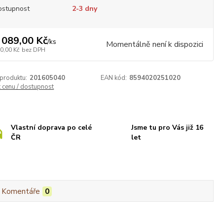
ostupnost
2-3 dny
 089,00 Kč
/
ks
Momentálně není k dispozici
0,00 Kč
bez DPH
 produktu:
201605040
EAN kód:
8594020251020
t cenu / dostupnost
Vlastní doprava po celé
Jsme tu pro Vás již 16
ČR
let
Komentáře
0