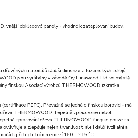
nější obkladové panely - vhodné k zateplování budov.
í dřevěných materiálů slabší dimenze z tuzemských zdrojů.
OWOOD jsou vyráběny v závodě Oy Lunawood Ltd. ve městě
trolovány finskou Asociací výrobců THERMOWOOD (zkratka
 (certifikace PEFC). Převážně se jedná o finskou borovici - má
osti dřeva THERMOWOOD. Tepelně zpracované neboli
ou. Tepelné zpracování dřeva THERMOWOOD funguje pouze za
vlivňuje a zlepšuje nejen trvanlivost, ale i další fyzikální a
orách při teplotním rozmezí 160 – 215 °C.