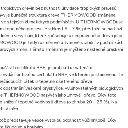
ických dřevin bez nutnosti likvidace tropických pralesů.
 úpravy je buněčná struktura dřeva THERMOWOOD změněna.
vo ve stejných klimatických podmínkách. U THERMOWOODu je
m tepelného procesu je vlhkost 5 – 7 %, přestože se nachází
slednému sesychání, které způsobuje u neupraveného dřeva jeho
THERMOWOOD je tedy rozměrově a tvarově stabilní v podmínkách
 tvarových změn. Těmito změnami je myšleno následné praskání
učástí certifikátu BRE) je prohnutí u materiálu
dání britského certifikátu BRE, ve kterém je stanoveno, že
ežádoucích látek u tepelně ošetřeného dřeva
dstranění veškeré pryskyřice, vyluhovatelných biologických
tomu je THERMOWOOD nazýván jako „mrtvé“ dřevo. Díky této
ke snížení tepelné vodivosti dřeva (o zhruba 20 – 25 %). Na
h lázních.
ž představuje velice vysokou odolnost vůči hnilobě. Díky
ným škůdcům a houbám.