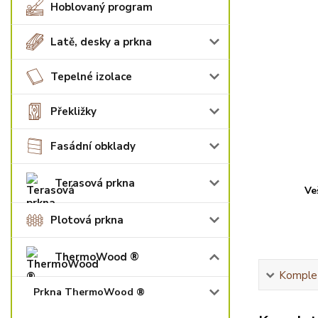
Hoblovaný program
Latě, desky a prkna
Tepelné izolace
Překližky
Fasádní obklady
Terasová prkna
Ve
Plotová prkna
ThermoWood ®
Komplet
Prkna ThermoWood ®