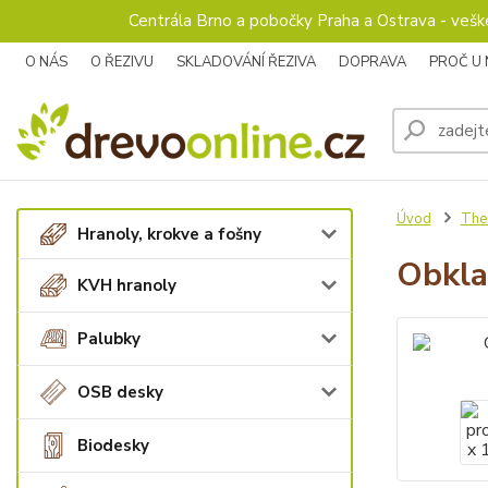
Centrála Brno a pobočky Praha a Ostrava - veš
O NÁS
O ŘEZIVU
SKLADOVÁNÍ ŘEZIVA
DOPRAVA
PROČ U
Úvod
The
Hranoly, krokve a fošny
Obkla
KVH hranoly
Palubky
OSB desky
Biodesky