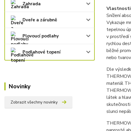
Zahrada
Vlastnosti
Snížení abs
Dveře a zárubně
Vykazuje m
tepelnou úp
Plovoucí podlahy
v prostředí
rychlou des
běžné promě
Podlahové topení
nebo tvarové
Dle výsledků
THERMOWOOD 
materiál TH
Novinky
THERMOWOOD 
látek a hla
Zobrazit všechny novinky
skutečnosti 
slunci nepál
THERMOWOOD 
naprosté ab