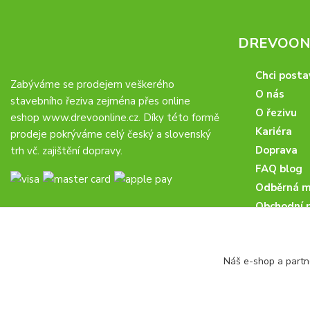
DREVOONL
Chci posta
Zabýváme se prodejem veškerého
O nás
stavebního řeziva zejména přes online
O řezivu
eshop
www.drevoonline.cz
. Díky této formě
Kariéra
prodeje pokrýváme celý český a slovenský
Doprava
trh vč. zajištění dopravy.
FAQ blog
Odběrná m
Obchodní 
Proč u nás
Obchodní p
Náš e-shop a partn
Veřejné zá