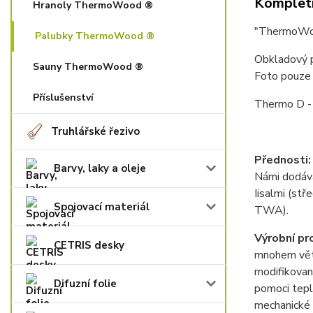
Kompletn
Hranoly ThermoWood ®
"ThermoWoo
Palubky ThermoWood ®
Obkladový 
Sauny ThermoWood ®
Foto pouze i
Příslušenství
Thermo D -
Truhlářské řezivo
Přednosti:
Barvy, laky a oleje
Námi dodáv
Iisalmi (st
Spojovací materiál
TWA).
Výrobní pr
CETRIS desky
mnohem vět
modifikovan
Difuzní folie
pomoci tepla
mechanické 