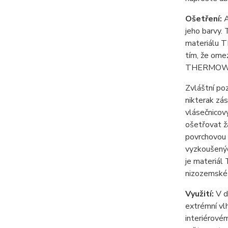
Ošetření:
A
jeho barvy.
materiálu T
tím, že ome
THERMOWOO
Zvláštní p
nikterak zá
vlásečnicový
ošetřovat žá
povrchovou 
vyzkoušenýc
je materiál
nizozemské 
Využití:
V d
extrémní vl
interiérové