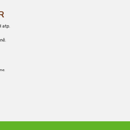
ČR
 atp.
ně.
me.