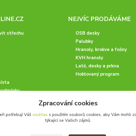
INE.CZ
NEJVÍC PRODÁVÁME
vit střechu
OSB desky
Palubky
Hranoly, krokve a fošny
KVH hranoly
Latě, desky a prkna
Hoblovaný program
ísta
podmínky
 nakupovat
Zpracování cookies
artneři
eři potřebují Váš
souhlas
s použitím souborů cookies, aby Vám mohli z
kazky
týkající se Vašich zájmů.