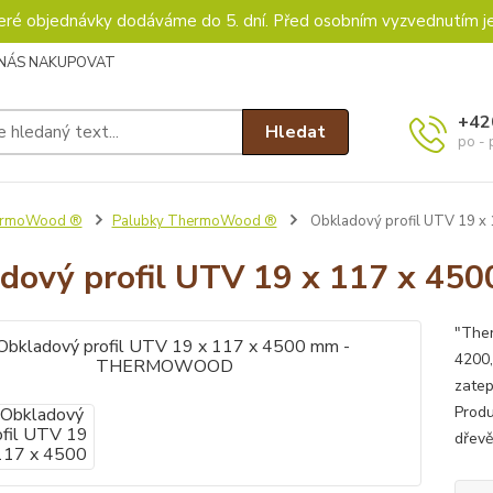
keré objednávky dodáváme do 5. dní. Před osobním vyzvednutím j
 NÁS NAKUPOVAT
+42
Hledat
po - 
rmoWood ®
Palubky ThermoWood ®
Obkladový profil UTV 19
dový profil UTV 19 x 117 x 
"Ther
4200
zatep
Produ
dřevě