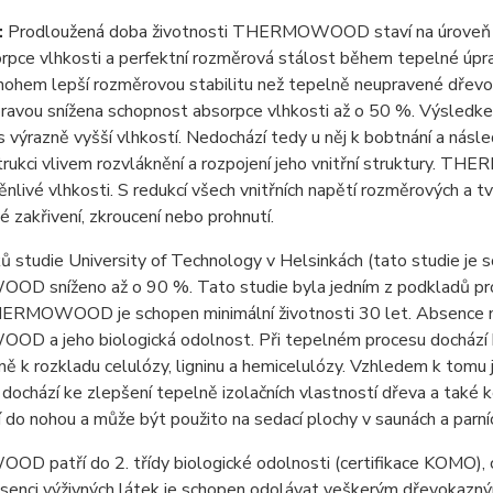
:
Prodloužená doba životnosti THERMOWOOD staví na úroveň trop
orpce vlhkosti a perfektní rozměrová stálost během tepelné
nohem lepší rozměrovou stabilitu než tepelně neupravené dře
ravou snížena schopnost absorpce vlhkosti až o 50 %. Výsledke
 s výrazně vyšší vlhkostí. Nedochází tedy u něj k bobtnání a ná
trukci vlivem rozvláknění a rozpojení jeho vnitřní struktury. 
nlivé vlhkosti. S redukcí všech vnitřních napětí rozměrových a
 zakřivení, zkroucení nebo prohnutí.
 studie University of Technology v Helsinkách (tato studie je so
sníženo až o 90 %. Tato studie byla jedním z podkladů pro vy
ERMOWOOD je schopen minimální životnosti 30 let. Absence n
a jeho biologická odolnost. Při tepelném procesu dochází k o
vně k rozkladu celulózy, ligninu a hemicelulózy. Vzhledem k 
dochází ke zlepšení tepelně izolačních vlastností dřeva a také 
í do nohou a může být použito na sedací plochy v saunách a parníc
patří do 2. třídy biologické odolnosti (certifikace KOMO), co
senci výživných látek je schopen odolávat veškerým dřevokaz