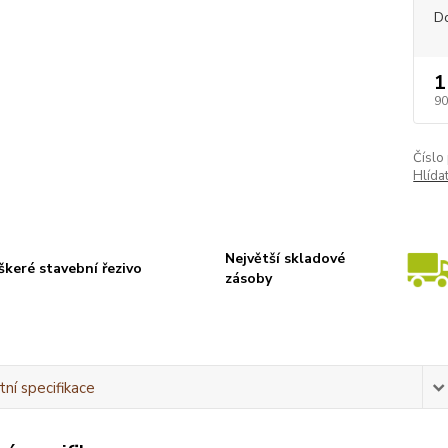
D
1
90
Číslo
Hlída
Největší skladové
škeré stavební řezivo
zásoby
ní specifikace