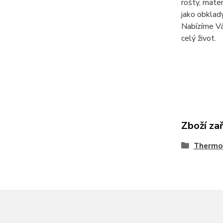
rošty, mate
jako obklady
Nabízíme Vá
celý život.
Zboží za
Thermo