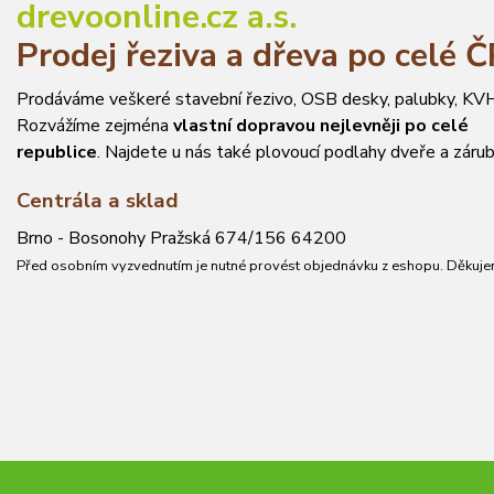
drevoonline.cz a.s.
Prodej řeziva a dřeva po celé 
Prodáváme veškeré stavební řezivo, OSB desky, palubky, KVH
Rozvážíme zejména
vlastní dopravou nejlevněji po celé
republice
. Najdete u nás také plovoucí podlahy dveře a zárub
Centrála a sklad
Brno - Bosonohy Pražská 674/156 64200
Před osobním vyzvednutím je nutné provést objednávku z eshopu. Děkuje