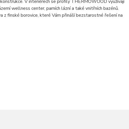
vé konstrukce. V interiérech se profily THERMOWOOD využívají
zemí wellness center, parních lázní a také vnitřních bazénů.
 z finské borovice, které Vám přináší bezstarostné řešení na