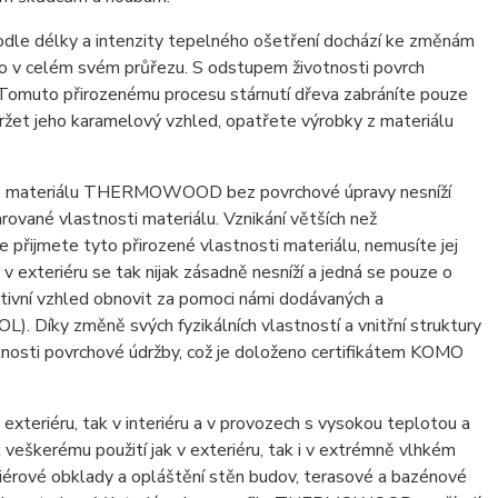
 délky a intenzity tepelného ošetření dochází ke změnám
 v celém svém průřezu. S odstupem životnosti povrch
omuto přirozenému procesu stárnutí dřeva zabráníte pouze
ržet jeho karamelový vzhled, opatřete výrobky z materiálu
ace materiálu THERMOWOOD bez povrchové úpravy nesníží
ované vlastnosti materiálu. Vznikání větších než
 přijmete tyto přirozené vlastnosti materiálu, nemusíte jej
v exteriéru se tak nijak zásadně nesníží a jedná se pouze o
tivní vzhled obnovit za pomoci námi dodávaných a
Díky změně svých fyzikálních vlastností a vnitřní struktury
sti povrchové údržby, což je doloženo certifikátem KOMO
xteriéru, tak v interiéru a v provozech s vysokou teplotou a
eškerému použití jak v exteriéru, tak i v extrémně vlhkém
érové obklady a opláštění stěn budov, terasové a bazénové