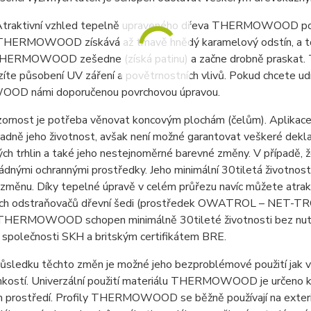
traktivní vzhled tepelně upraveného dřeva THERMOWOOD podle
 THERMOWOOD získává až tmavě hnědý karamelový odstín, a to
HERMOWOOD zešedne (získá patinu) a začne drobně praskat. T
zíte působení UV záření a povětrnostních vlivů. Pokud chcete ud
D námi doporučenou povrchovou úpravou.
ozornost je potřeba věnovat koncovým plochám (čelům). Aplik
sadně jeho životnost, avšak není možné garantovat veškeré deklar
ch trhlin a také jeho nestejnoměrné barevné změny. V případě, že
dnými ochrannými prostředky. Jeho minimální 30tiletá životnost 
změnu. Díky tepelné úpravě v celém průřezu navíc můžete atrak
h odstraňovačů dřevní šedi (prostředek OWATROL – NET-TROL). 
 THERMOWOOD schopen minimálně 30tileté životnosti bez nutno
společnosti SKH a britským certifikátem BRE.
ůsledku těchto změn je možné jeho bezproblémové použití jak v e
hkostí. Univerzální použití materiálu THERMOWOOD je určeno k v
m prostředí. Profily THERMOWOOD se běžně používají na exteri