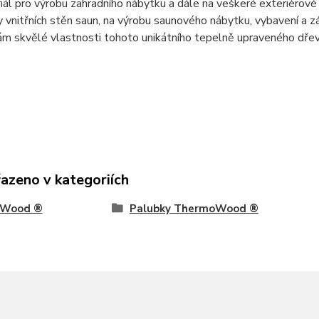
riál pro výrobu zahradního nábytku a dále na veškeré exteriéro
 vnitřních stěn saun, na výrobu saunového nábytku, vybavení a zá
m skvělé vlastnosti tohoto unikátního tepelně upraveného dřeva
řazeno v kategoriích
Wood ®
Palubky ThermoWood ®