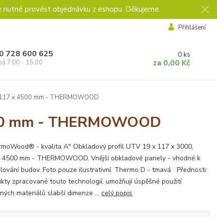
e nutné provést objednávku z eshopu. Děkujeme.
Přihlášení
0 728 600 625
0
ks
za
0,00 Kč
pá 7:00 - 15:00
 x 117 x 4500 mm - THERMOWOOD
4500 mm - THERMOWOOD
moWood® - kvalita A" Obkladový profil UTV 19 x 117 x 3000,
, 4500 mm - THERMOWOOD. Vnější obkladové panely - vhodné k
lování budov. Foto pouze ilustrativní. Thermo D - tmavá Přednosti:
kty zpracované touto technologií, umožňují úspěšné použití
ných materiálů slabší dimenze ...
celý popis