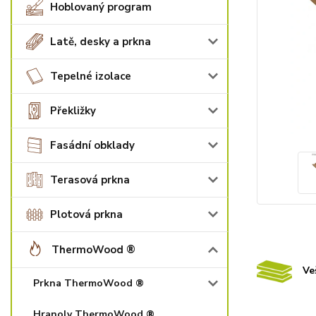
Hoblovaný program
Latě, desky a prkna
Tepelné izolace
Překližky
Fasádní obklady
Terasová prkna
Plotová prkna
ThermoWood ®
Ve
Prkna ThermoWood ®
Hranoly ThermoWood ®