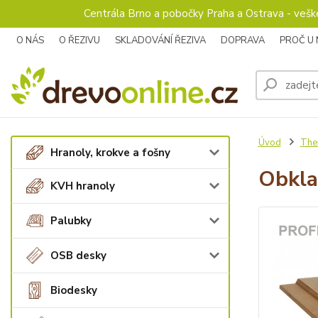
Centrála Brno a pobočky Praha a Ostrava - veš
O NÁS
O ŘEZIVU
SKLADOVÁNÍ ŘEZIVA
DOPRAVA
PROČ U
Úvod
The
Hranoly, krokve a fošny
Obkla
KVH hranoly
Palubky
OSB desky
Biodesky