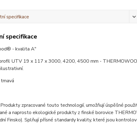
ní specifikace
í specifikace
d® - kvalita A"
profil UTV 19 x 117 x 3000, 4200, 4500 mm - THERMOWOOD. V
lustrativní.
 tmavá
Produkty zpracované touto technologií, umožňují úspěšné použit
ané a naprosto ekologické produkty z finské borovice THERM
řední Finsko). Splňují přísné standardy kvality, které jsou kon