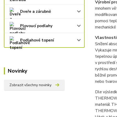
Výrobní pr
mnohem vět
Dveře a zárubně
modifikovan
pomoci tepla
Plovoucí podlahy
mechanické 
Vlastnosti
Podlahové topení
Snížení abs
Vykazuje m
tepelnou úp
v prostředí
rychlou des
Novinky
běžné promě
nebo tvarové
Zobrazit všechny novinky
Dle výsledků
THERMOWOOD 
materiál TH
THERMOWOOD 