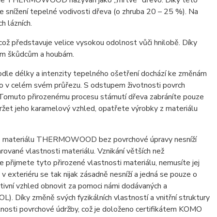
tomu je THERMOWOOD nazýván jako „mrtvé“ dřevo. Díky této
ke snížení tepelné vodivosti dřeva (o zhruba 20 – 25 %). Na
h lázních.
ž představuje velice vysokou odolnost vůči hnilobě. Díky
ným škůdcům a houbám.
 délky a intenzity tepelného ošetření dochází ke změnám
 v celém svém průřezu. S odstupem životnosti povrch
omuto přirozenému procesu stárnutí dřeva zabráníte pouze
ržet jeho karamelový vzhled, opatřete výrobky z materiálu
ace materiálu THERMOWOOD bez povrchové úpravy nesníží
ované vlastnosti materiálu. Vznikání větších než
 přijmete tyto přirozené vlastnosti materiálu, nemusíte jej
v exteriéru se tak nijak zásadně nesníží a jedná se pouze o
tivní vzhled obnovit za pomoci námi dodávaných a
Díky změně svých fyzikálních vlastností a vnitřní struktury
sti povrchové údržby, což je doloženo certifikátem KOMO