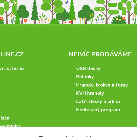
INE.CZ
NEJVÍC PRODÁVÁME
vit střechu
OSB desky
Palubky
Hranoly, krokve a fošny
KVH hranoly
Latě, desky a prkna
Hoblovaný program
ísta
podmínky
 nakupovat