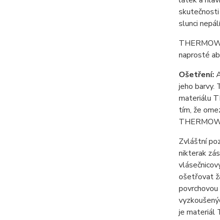
látek a hla
skutečnosti 
slunci nepál
THERMOWOOD 
naprosté ab
Ošetření:
A
jeho barvy.
materiálu T
tím, že ome
THERMOWOO
Zvláštní p
nikterak zá
vlásečnicový
ošetřovat žá
povrchovou 
vyzkoušenýc
je materiál