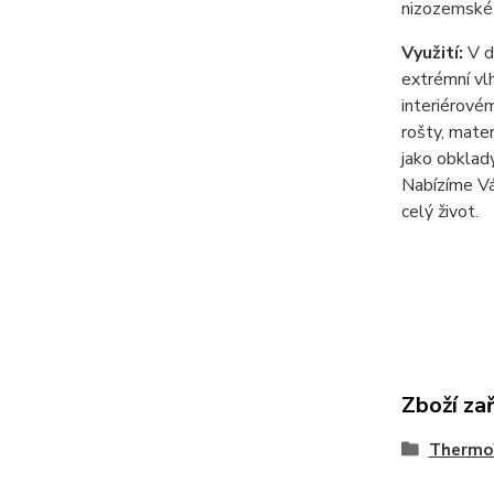
nizozemské 
Využití:
V d
extrémní vl
interiérové
rošty, mate
jako obklady
Nabízíme Vá
celý život.
Zboží za
Thermo