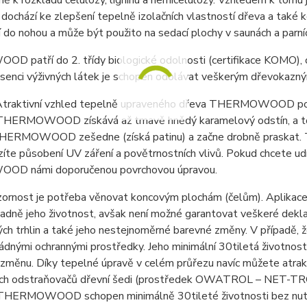
vně k rozkladu celulózy, ligninu a hemicelulózy. Vzhledem k 
dochází ke zlepšení tepelně izolačních vlastností dřeva a také 
í do nohou a může být použito na sedací plochy v saunách a parníc
patří do 2. třídy biologické odolnosti (certifikace KOMO), co
senci výživných látek je schopen odolávat veškerým dřevokaz
traktivní vzhled tepelně upraveného dřeva THERMOWOOD podle
 THERMOWOOD získává až tmavě hnědý karamelový odstín, a to
HERMOWOOD zešedne (získá patinu) a začne drobně praskat. T
zíte působení UV záření a povětrnostních vlivů. Pokud chcete ud
D námi doporučenou povrchovou úpravou.
ozornost je potřeba věnovat koncovým plochám (čelům). Aplik
sadně jeho životnost, avšak není možné garantovat veškeré deklar
ch trhlin a také jeho nestejnoměrné barevné změny. V případě, že
dnými ochrannými prostředky. Jeho minimální 30tiletá životnost 
změnu. Díky tepelné úpravě v celém průřezu navíc můžete atrak
h odstraňovačů dřevní šedi (prostředek OWATROL – NET-TROL). 
 THERMOWOOD schopen minimálně 30tileté životnosti bez nutno