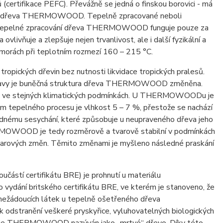
 (certifikace PEFC). Převážně se jedná o finskou borovici - má
osti dřeva THERMOWOOD. Tepelně zpracované neboli
ou. Tepelné zpracování dřeva THERMOWOOD funguje pouze za
vlivňuje a zlepšuje nejen trvanlivost, ale i další fyzikální a
orách při teplotním rozmezí 160 – 215 °C.
ických dřevin bez nutnosti likvidace tropických pralesů.
 úpravy je buněčná struktura dřeva THERMOWOOD změněna.
vo ve stejných klimatických podmínkách. U THERMOWOODu je
m tepelného procesu je vlhkost 5 – 7 %, přestože se nachází
slednému sesychání, které způsobuje u neupraveného dřeva jeho
THERMOWOOD je tedy rozměrově a tvarově stabilní v podmínkách
 tvarových změn. Těmito změnami je myšleno následné praskání
učástí certifikátu BRE) je prohnutí u materiálu
dání britského certifikátu BRE, ve kterém je stanoveno, že
ežádoucích látek u tepelně ošetřeného dřeva
dstranění veškeré pryskyřice, vyluhovatelných biologických