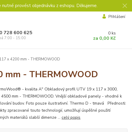
e nutné provést objednávku z eshopu. Děkujeme.
Přihlášení
0 728 600 625
0
ks
za
0,00 Kč
pá 7:00 - 15:00
 x 117 x 4200 mm - THERMOWOOD
4200 mm - THERMOWOOD
moWood® - kvalita A" Obkladový profil UTV 19 x 117 x 3000,
, 4500 mm - THERMOWOOD. Vnější obkladové panely - vhodné k
lování budov. Foto pouze ilustrativní. Thermo D - tmavá Přednosti:
kty zpracované touto technologií, umožňují úspěšné použití
ných materiálů slabší dimenze ...
celý popis