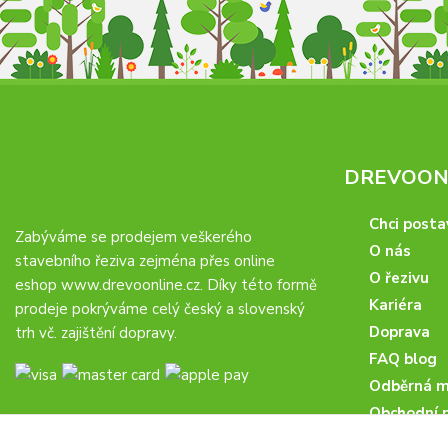
DREVOONL
Chci posta
Zabýváme se prodejem veškerého
O nás
stavebního řeziva zejména přes online
O řezivu
eshop
www.drevoonline.cz
. Díky této formě
Kariéra
prodeje pokrýváme celý český a slovenský
Doprava
trh vč. zajištění dopravy.
FAQ blog
Odběrná m
Obchodní 
Proč u nás