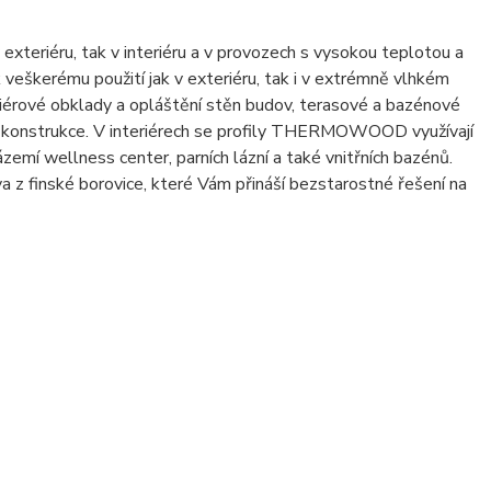
xteriéru, tak v interiéru a v provozech s vysokou teplotou a
eškerému použití jak v exteriéru, tak i v extrémně vlhkém
érové obklady a opláštění stěn budov, terasové a bazénové
vé konstrukce. V interiérech se profily THERMOWOOD využívají
zemí wellness center, parních lázní a také vnitřních bazénů.
 z finské borovice, které Vám přináší bezstarostné řešení na