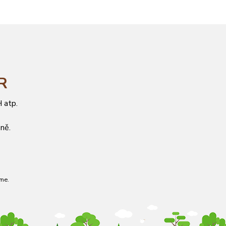
ČR
 atp.
ně.
me.