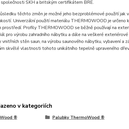
společnosti SKH a britským certifikátem BRE.
ůsledku těchto změn je možné jeho bezproblémové použití jak v e
hkostí. Univerzální použití materiálu THERMOWOOD je určeno k v
m prostředí. Profily THERMOWOOD se běžně používají na exteri
riál pro výrobu zahradního nábytku a dále na veškeré exteriéro
 vnitřních stěn saun, na výrobu saunového nábytku, vybavení a zá
m skvělé vlastnosti tohoto unikátního tepelně upraveného dřeva
řazeno v kategoriích
Wood ®
Palubky ThermoWood ®