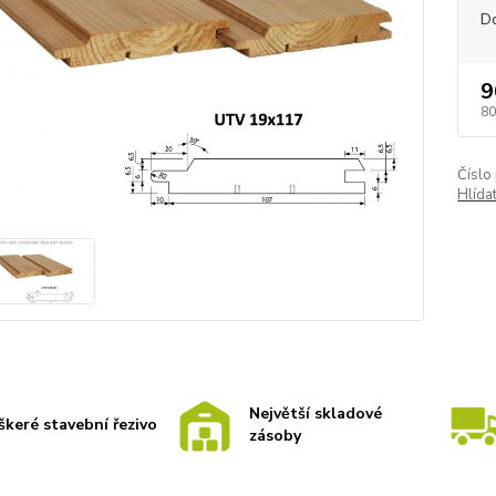
D
9
80
Číslo
Hlída
Největší skladové
škeré stavební řezivo
zásoby