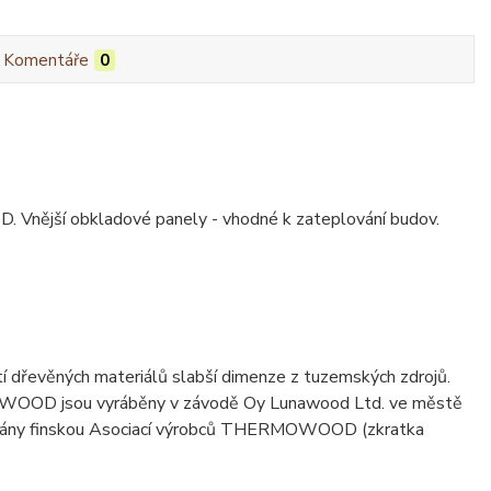
Komentáře
0
nější obkladové panely - vhodné k zateplování budov.
í dřevěných materiálů slabší dimenze z tuzemských zdrojů.
OWOOD jsou vyráběny v závodě Oy Lunawood Ltd. ve městě
trolovány finskou Asociací výrobců THERMOWOOD (zkratka