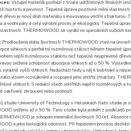
oces:
Vstupní materiál pochází z trvale udržitelných finských lesů
ší hustotu a pevnost. Tepelná úprava pozitivně mění vlastn
é dřevo je nový druh materiálu s inovovanou vnitřní struktur
 a vodní páry a celý výrobní proces je ekologický. Tepelná úprava o
vlastnosti. THERMOWOOD se vyrábí ve speciálních sušících kom
:
Prodloužená doba životnosti THERMOWOOD staví na úroveň trop
orpce vlhkosti a perfektní rozměrová stálost během tepelné
nohem lepší rozměrovou stabilitu než tepelně neupravené dře
ravou snížena schopnost absorpce vlhkosti až o 50 %. Výsledke
 s výrazně vyšší vlhkostí. Nedochází tedy u něj k bobtnání a ná
trukci vlivem rozvláknění a rozpojení jeho vnitřní struktury. 
nlivé vlhkosti. S redukcí všech vnitřních napětí rozměrových a
 zakřivení, zkroucení nebo prohnutí.
 studie University of Technology v Helsinkách (tato studie je so
sníženo až o 90 %. Tato studie byla jedním z podkladů pro vy
ERMOWOOD je schopen minimální životnosti 30 let. Absence n
a jeho biologická odolnost. Při tepelném procesu dochází k o