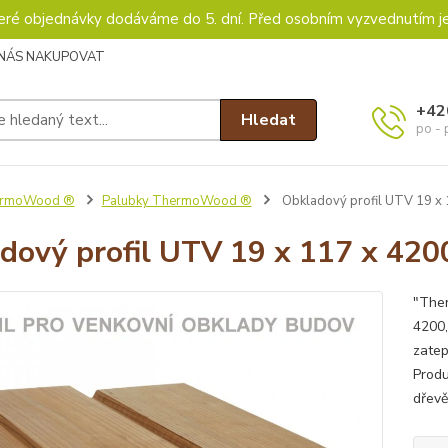
keré objednávky dodáváme do 5. dní. Před osobním vyzvednutím j
 NÁS NAKUPOVAT
+42
Hledat
po - 
rmoWood ®
Palubky ThermoWood ®
Obkladový profil UTV 19
dový profil UTV 19 x 117 x 
"Ther
4200
zatep
Produ
dřevě