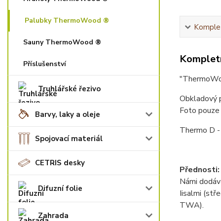
Palubky ThermoWood ®
Komplet
Sauny ThermoWood ®
Kompletn
Příslušenství
"ThermoWoo
Truhlářské řezivo
Obkladový 
Foto pouze i
Barvy, laky a oleje
Thermo D -
Spojovací materiál
CETRIS desky
Přednosti:
Námi dodáv
Difuzní folie
Iisalmi (st
TWA).
Zahrada