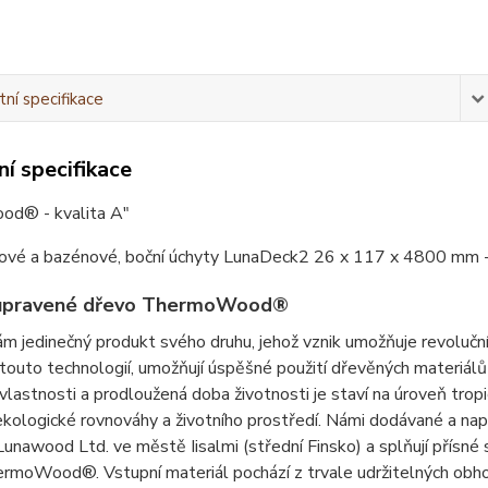
ní specifikace
í specifikace
d® - kvalita A"
sové a bazénové, boční úchyty LunaDeck2 26 x 117 x 4800 mm
upravené dřevo ThermoWood®
m jedinečný produkt svého druhu, jehož vznik umožňuje revolu
touto technologií, umožňují úspěšné použití dřevěných materiálů
é vlastnosti a prodloužená doba životnosti je staví na úroveň trop
ekologické rovnováhy a životního prostředí. Námi dodávané a 
nawood Ltd. ve městě Iisalmi (střední Finsko) a splňují přísné s
rmoWood®. Vstupní materiál pochází z trvale udržitelných obho