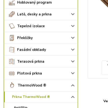
Hoblovaný program
Latě, desky a prkna
Tepelné izolace
Překližky
Fasádní obklady
Terasová prkna
Plotová prkna
ThermoWood ®
Prkna ThermoWood ®
Ve
AntiSlip