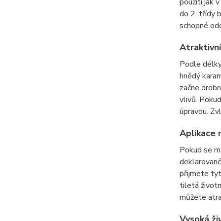
použití jak
do 2. třídy 
schopné od
Atraktiv
Podle délk
hnědý karam
začne drobn
vlivů. Poku
úpravou. Zv
Aplikace
Pokud se ma
deklarované 
přijmete ty
tiletá život
můžete atra
Vysoká ž