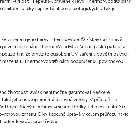
a extrémní vlhkostí. Tepelně upravené dřevo ThermoWood® patří
i hnilobě, a díky naprosté absenci biologických látek je
d® ke změnám jeho barvy. ThermoWood® získává až tmavě
ti povrch materiálu ThermoWood® zešedne (získá patinu) a
e pouze tím, že omezíte působení UV záření a povětrnostních
bky z materiálu ThermoWood® námi doporučenou povrchovou
ho životnost, avšak není možné garantovat veškeré
n a také jeho nestejnoměrné barevné změny. V případě, že
šetřovat žádnými ochrannými prostředky. Jeho minimální 30-
o povrchovou změnu. Díky tepelné úpravě v celém průřezu navíc
h odšeďovacích prostředků.