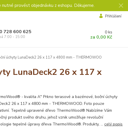
e nutné provést objednávku z eshopu. Děkujeme.
Přihlášení
0 728 600 625
0
ks
za
0,00 Kč
pá 7:00 - 15:00
boční úchyty LunaDeck2 26 x 117 x 4800 mm - THERMOWOO
hyty LunaDeck2 26 x 117 x
moWood® - kvalita A" Prkno terasové a bazénové, boční úchyty
Deck2 26 x 117 x 4800 mm - THERMOWOOD. Foto pouze
trativní. Tepelně upravené dřevo ThermoWood® Nabízíme Vám
ečný produkt svého druhu, jehož vznik umožňuje revoluční
ologie tepelné úpravy dřeva ThermoWood®. Produkty, ...
celý popis