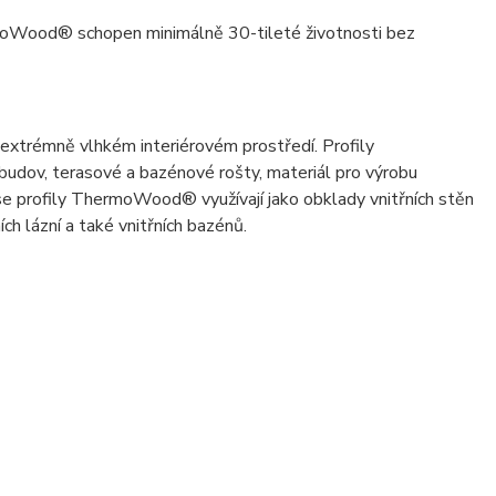
hermoWood® schopen minimálně 30-tileté životnosti bez
 extrémně vlhkém interiérovém prostředí. Profily
udov, terasové a bazénové rošty, materiál pro výrobu
 se profily ThermoWood® využívají jako obklady vnitřních stěn
h lázní a také vnitřních bazénů.