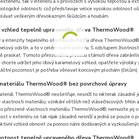
 v exteriéru, tak v interiéru a v provozech s vysokou teplotou 
biologické odolnosti, což představuje velice vysokou odolnost vůč
olávat veškerým dřevokazným škůdcům a houbám.
ní vzhled tepelně upraveného dřeva ThermoWood®
y a intenzity tepelného ošetření dochází u dřeva ThermoWoo
elový odstín, a to v celém svém průřezu. S odstupem životnos
ě praskat. Tomuto přirozenému procesu stárnutí dřeva zabránít
d chcete udržet jeho líbivý karamelový vzhled, opatřete výro
láštní pozornost je potřeba věnovat koncovým plochám (čelům).
 materiálu ThermoWood® bez povrchové úpravy
teriál ThermoWood® neošetřuje, nesníží to nikterak zásadně je
vlastnosti materiálu, vznikání větších než vlásečnicových trhli
to přirozené vlastnosti materiálu ThermoWood®, nemusíte jej o
nost v exteriéru se tak nijak zásadně nesníží a jedná se pouze 
ktivní vzhled obnovit za pomoci námi dodávaných a vyzkoušenýc
ivotnost tepelně upraveného dřeva ThermoWood®