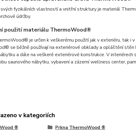
svých fyzikálních vlastností a vnitřní struktury je materiál T
vrchové údržby.
ní použití materiálu ThermoWood®
ermoWood® je určen k veškerému použití jak v exteriéru, tak i v
 se běžně používají na exteriérové obklady a opláštění stěn b
nábytku a dále na veškeré exteriérové konstrukce. V interiérech
obu saunového nábytku, vybavení a zázemí wellness center, parníc
řazeno v kategoriích
Wood ®
Prkna ThermoWood ®