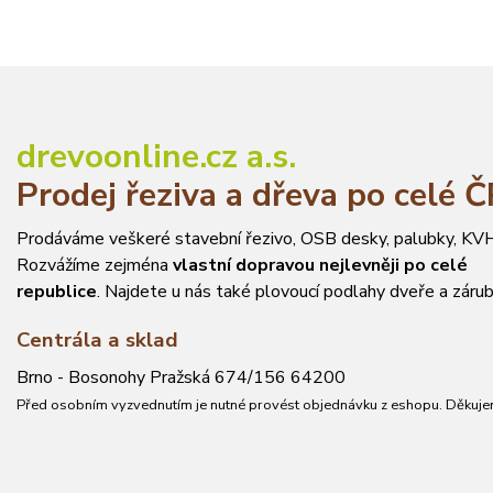
drevoonline.cz a.s.
Prodej řeziva a dřeva po celé 
Prodáváme veškeré stavební řezivo, OSB desky, palubky, KVH
Rozvážíme zejména
vlastní dopravou nejlevněji po celé
republice
. Najdete u nás také plovoucí podlahy dveře a zárub
Centrála a sklad
Brno - Bosonohy Pražská 674/156 64200
Před osobním vyzvednutím je nutné provést objednávku z eshopu. Děkuje