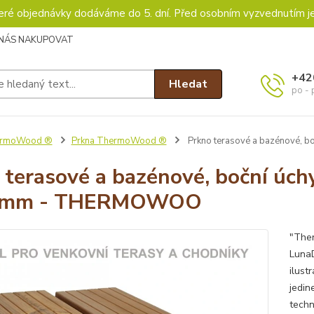
keré objednávky dodáváme do 5. dní. Před osobním vyzvednutím j
 NÁS NAKUPOVAT
+42
Hledat
po - 
rmoWood ®
Prkna ThermoWood ®
Prkno terasové a bazénové, 
 terasové a bazénové, boční úc
 mm - THERMOWOO
"Ther
Luna
ilus
jedin
techn