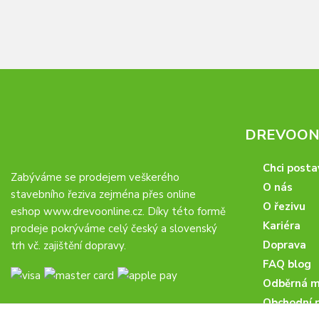
DREVOONL
Chci posta
Zabýváme se prodejem veškerého
O nás
stavebního řeziva zejména přes online
O řezivu
eshop
www.drevoonline.cz
. Díky této formě
Kariéra
prodeje pokrýváme celý český a slovenský
Doprava
trh vč. zajištění dopravy.
FAQ blog
Odběrná m
Obchodní 