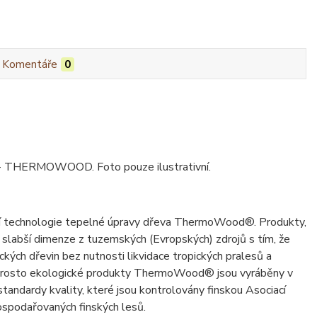
Komentáře
0
 - THERMOWOOD. Foto pouze ilustrativní.
ční technologie tepelné úpravy dřeva ThermoWood®. Produkty,
 slabší dimenze z tuzemských (Evropských) zdrojů s tím, že
ických dřevin bez nutnosti likvidace tropických pralesů a
naprosto ekologické produkty ThermoWood® jsou vyráběny v
tandardy kvality, které jsou kontrolovány finskou Asociací
spodařovaných finských lesů.