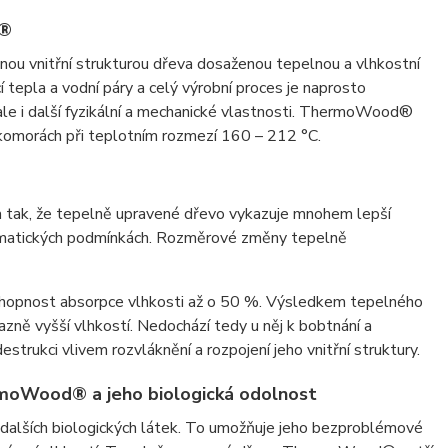
d®
u vnitřní strukturou dřeva dosaženou tepelnou a vlhkostní
pla a vodní páry a celý výrobní proces je naprosto
 ale i další fyzikální a mechanické vlastnosti. ThermoWood®
 komorách při teplotním rozmezí 160 – 212 °C.
ak, že tepelně upravené dřevo vykazuje mnohem lepší
limatických podmínkách. Rozměrové změny tepelně
schopnost absorpce vlhkosti až o 50 %. Výsledkem tepelného
azně vyšší vlhkostí. Nedochází tedy u něj k bobtnání a
rukci vlivem rozvláknění a rozpojení jeho vnitřní struktury.
moWood® a jeho biologická odolnost
 dalších biologických látek. To umožňuje jeho bezproblémové