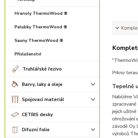
Hranoly ThermoWood ®
Palubky ThermoWood ®
Komplet
Sauny ThermoWood ®
Kompletn
Příslušenství
"ThermoWoo
Truhlářské řezivo
Prkno tera
Barvy, laky a oleje
Tepelně 
Nabízíme Vá
Spojovací materiál
zpracované 
jejich užitn
CETRIS desky
ohrožování 
závodě Oy Lu
Difuzní folie
výrobců The