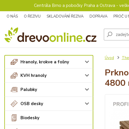
Centrála Brno a pobočky Praha a Ostrava - veš
O NÁS
O ŘEZIVU
SKLADOVÁNÍ ŘEZIVA
DOPRAVA
PROČ U
Úvod
The
Hranoly, krokve a fošny
Prkno
KVH hranoly
4800
Palubky
OSB desky
Biodesky