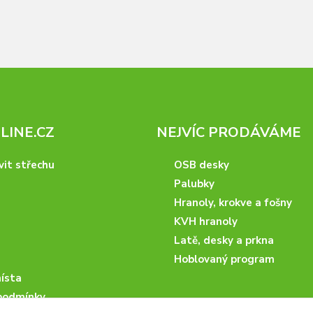
INE.CZ
NEJVÍC PRODÁVÁME
vit střechu
OSB desky
Palubky
Hranoly, krokve a fošny
KVH hranoly
Latě, desky a prkna
Hoblovaný program
ísta
podmínky