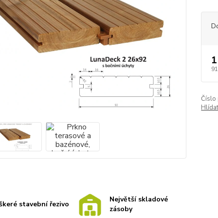
D
1
91
Číslo
Hlída
Největší skladové
škeré stavební řezivo
zásoby