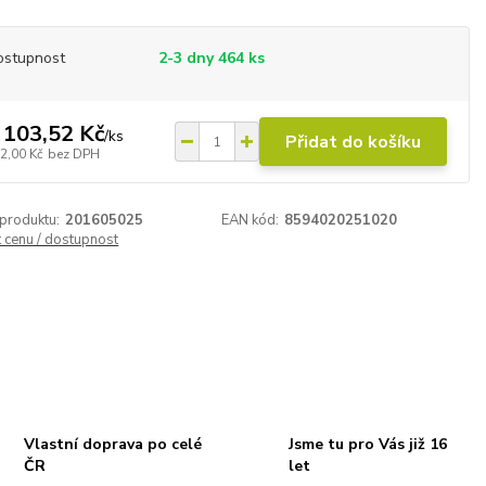
ostupnost
2-3 dny 464 ks
 103,52 Kč
/
ks
Přidat do košíku
2,00 Kč
bez DPH
 produktu:
201605025
EAN kód:
8594020251020
t cenu / dostupnost
Vlastní doprava po celé
Jsme tu pro Vás již 16
ČR
let