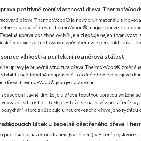
prava pozitivně mění vlastnosti dřeva ThermoWoo
acované dřevo ThermoWood® je nový druh materiálu s inovovano
pelné zpracování dřeva ThermoWood® funguje pouze za pomocí te
Tepelná úprava pozitivně ovlivňuje a zlepšuje nejen trvanlivost,
 finské borovice patentovaným způsobem ve speciálních sušících
bsorpce vlhkosti a perfektní rozměrová stálost
lné úpravy je buněčná struktura dřeva ThermoWood® změněna t
stabilitu než tepelně neupravené totožné dřevo ve stejných k
o dřeva ThermoWood® jsou jen poloviční.
e způsoben hlavně tím, že je u dřeva tepelnou úpravou snížena 
ovnovážná vlhkost 4 – 6 % přestože se nachází v prostředí s výr
esychání, které způsobuje u neupraveného dřeva jeho rychlou dest
ežádoucích látek u tepelně ošetřeného dřeva Ther
m procesu dochází k odstranění (vytěsnění) veškeré pryskyřice a