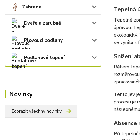
Zahrada
Tepelná ú
Tepelně zpr
Dveře a zárubně
úpravou. Te
ekologický. 
Plovoucí podlahy
se vyrábí z
Snížení a
Podlahové topení
Během tepe
rozměrovou 
zpracovanéh
Novinky
Tento jev j
procesu je r
následnému s
Zobrazit všechny novinky
Absence n
Při tepelné