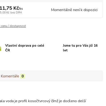
11,75 Kč
/
ks
Momentálně není k dispozici
5,00 Kč
bez DPH
t cenu / dostupnost
Vlastní doprava po celé
Jsme tu pro Vás již 16
ČR
let
Komentáře
0
 voda je profil kosočtvrcový čímž je docíleno delší