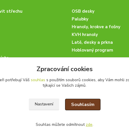
vit střechu
OSB desky
Palubky
Hranoly, krokve a fošny
KVH hranoly
Latě, desky a prkna
Hoblovaný program
ísta
podmínky
Zpracování cookies
 nakupovat
eři potřebují Váš
souhlas
s použitím souborů cookies, aby Vám mohli z
artneři
týkající se Vašich zájmů.
kazky
Souhlasím
Nastavení
Souhlas můžete odmítnout
zde
.