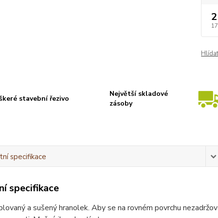
2
17
Hlída
Největší skladové
škeré stavební řezivo
zásoby
ní specifikace
í specifikace
lovaný a sušený hranolek. Aby se na rovném povrchu nezadržovala