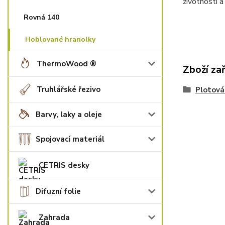
životnosti a
Rovná 140
Hoblované hranolky
ThermoWood ®
Zboží za
Truhlářské řezivo
Plotová
Barvy, laky a oleje
Spojovací materiál
CETRIS desky
Difuzní folie
Zahrada