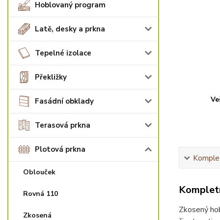
Hoblovaný program
Latě, desky a prkna
Tepelné izolace
Překližky
Ve
Fasádní obklady
Terasová prkna
Plotová prkna
Komplet
Oblouček
Kompletn
Rovná 110
Zkosený hob
Zkosená