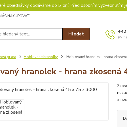
keré objednávky dodáváme do 5. dní. Před osobním vyzvednutím j
 NÁS NAKUPOVAT
+42
Hledat
po - 
ová prkna
Hoblované hranolky
Hoblovaný hranolek - hrana zkosená
vaný hranolek - hrana zkosená 
Zkose
nezad
a nos
D