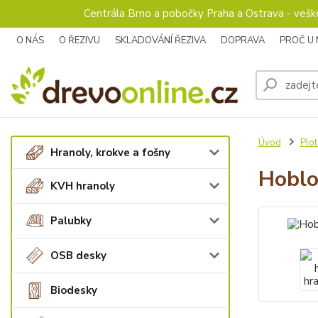
Centrála Brno a pobočky Praha a Ostrava - veš
O NÁS
O ŘEZIVU
SKLADOVÁNÍ ŘEZIVA
DOPRAVA
PROČ U
Úvod
Plot
Hranoly, krokve a fošny
Hoblo
KVH hranoly
Palubky
OSB desky
Biodesky