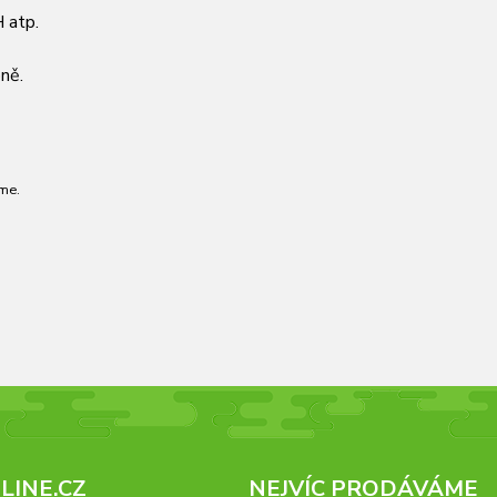
 atp.
ně.
me.
INE.CZ
NEJVÍC PRODÁVÁME