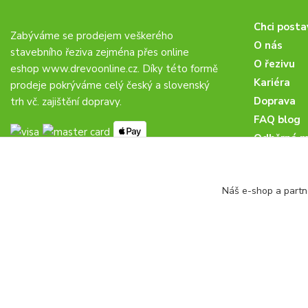
Chci posta
Zabýváme se prodejem veškerého
O nás
stavebního řeziva zejména přes online
O řezivu
eshop
www.drevoonline.cz
. Díky této formě
Kariéra
prodeje pokrýváme celý český a slovenský
Doprava
trh vč. zajištění dopravy.
FAQ blog
Odběrná m
Obchodní 
Proč u nás
Náš e-shop a partn
Obchodní p
Veřejné zá
drevoonline.cz a.s. © -
Specialisté na dřevo
2010 - 2026