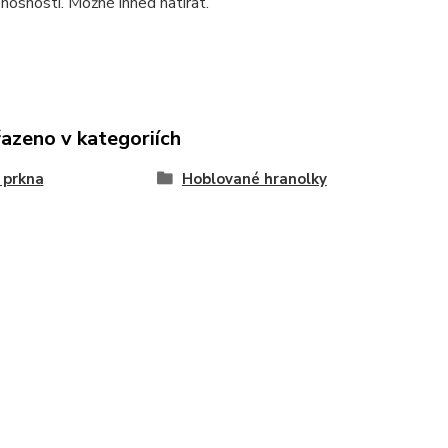
 nosnosti. Možné ihned natírat.
řazeno v kategoriích
 prkna
Hoblované hranolky