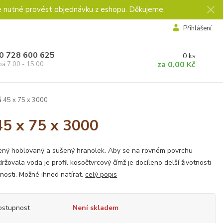
e nutné provést objednávku z eshopu. Děkujeme.
Přihlášení
0 728 600 625
0
ks
za
0,00 Kč
pá 7:00 - 15:00
 45 x 75 x 3000
45 x 75 x 3000
ný hoblovaný a sušený hranolek. Aby se na rovném povrchu
ržovala voda je profil kosočtvrcový čímž je docíleno delší životnosti
nosti. Možné ihned natírat.
celý popis
ostupnost
Není skladem