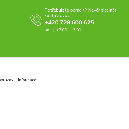
Potřebujete poradit? Neváhejte nás
kontaktovat.
+420 728 600 625
po - pá 7:00 - 15:00
obrazovat informace