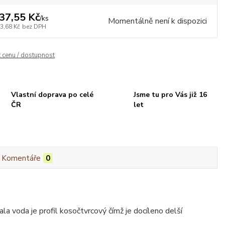
37,55 Kč
/
ks
Momentálně není k dispozici
3,68 Kč
bez DPH
t cenu / dostupnost
Vlastní doprava po celé
Jsme tu pro Vás již 16
ČR
let
Komentáře
0
 voda je profil kosočtvrcový čímž je docíleno delší