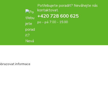
Potřebujete poradit? Neváhejte nás
kontaktovat.
+420 728 600 625
po - pá 7:00 - 15:00
obrazovat informace