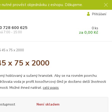
e nutné provést objednávku z eshopu. Děkujeme.
Přihlášení
0 728 600 625
0
ks
za
0,00 Kč
pá 7:00 - 15:00
 45 x 75 x 2000
45 x 75 x 2000
ný hoblovaný a sušený hranolek. Aby se na rovném povrchu
ržovala voda je profil kosočtvrcový čímž je docíleno delší životnosti
nosti. Možné ihned natírat.
celý popis
ostupnost
Není skladem