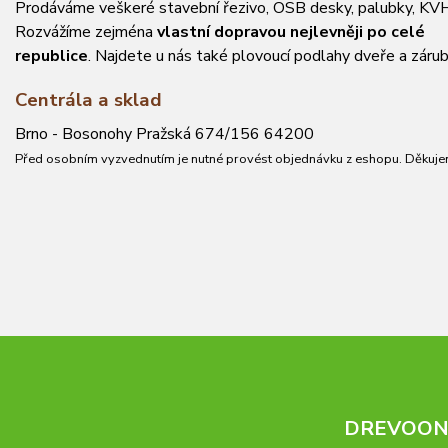
Prodáváme veškeré stavební řezivo, OSB desky, palubky, KVH
Rozvážíme zejména
vlastní dopravou nejlevněji po celé
republice
. Najdete u nás také plovoucí podlahy dveře a zárub
Centrála a sklad
Brno - Bosonohy Pražská 674/156 64200
Před osobním vyzvednutím je nutné provést objednávku z eshopu. Děkuje
DREVOONL