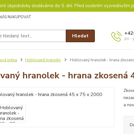
keré objednávky dodáváme do 5. dní. Před osobním vyzvednutím j
 NÁS NAKUPOVAT
+42
Hledat
po - 
ová prkna
Hoblované hranolky
Hoblovaný hranolek - hrana zkosená
vaný hranolek - hrana zkosená 
Zkose
nezad
a nos
D