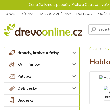
Centrála Brno a pobočky Praha a Ostrava - veš
O NÁS
O ŘEZIVU
SKLADOVÁNÍ ŘEZIVA
DOPRAVA
PROČ U
Úvod
Plot
Hranoly, krokve a fošny
Hoblo
KVH hranoly
Palubky
OSB desky
Biodesky