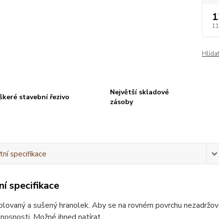
1
11
Hlída
Největší skladové
škeré stavební řezivo
zásoby
ní specifikace
í specifikace
lovaný a sušený hranolek. Aby se na rovném povrchu nezadržovala
 nosnosti. Možné ihned natírat.