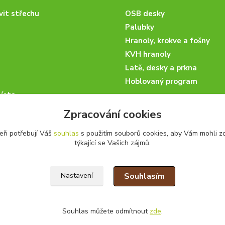
vit střechu
OSB desky
Palubky
Hranoly, krokve a fošny
KVH hranoly
Latě, desky a prkna
Hoblovaný program
ísta
podmínky
Zpracování cookies
 nakupovat
eři potřebují Váš
souhlas
s použitím souborů cookies, aby Vám mohli z
artneři
týkající se Vašich zájmů.
kazky
Souhlasím
Nastavení
Souhlas můžete odmítnout
zde
.