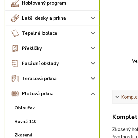
Hoblovaný program
Latě, desky a prkna
Tepelné izolace
Překližky
Ve
Fasádní obklady
Terasová prkna
Plotová prkna
Komplet
Oblouček
Kompletn
Rovná 110
Zkosený hob
Zkosená
životnosti a