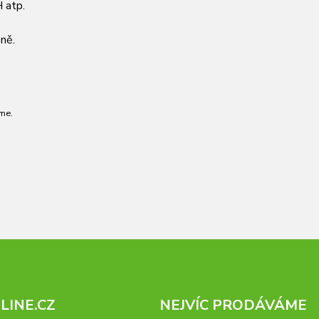
 atp.
ně.
me.
INE.CZ
NEJVÍC PRODÁVÁME