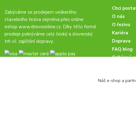
Chci posta
Zabýváme se prodejem veškerého
O nás
stavebního řeziva zejména přes online
O řezivu
eshop
www.drevoonline.cz
. Díky této formě
Kariéra
prodeje pokrýváme celý český a slovenský
Doprava
trh vč. zajištění dopravy.
FAQ blog
Odběrná m
Obchodní 
Proč u nás
Náš e-shop a partn
Obchodní p
Veřejné zá
drevoonline.cz a.s. © -
Specialisté na dřevo
2010 - 2026