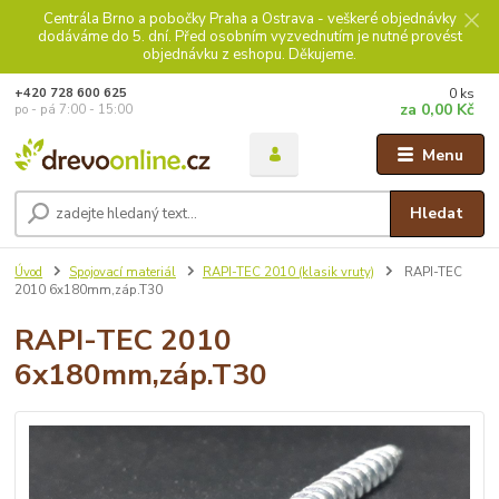
Centrála Brno a pobočky Praha a Ostrava - veškeré objednávky
dodáváme do 5. dní. Před osobním vyzvednutím je nutné provést
objednávku z eshopu. Děkujeme.
0
ks
+420 728 600 625
za
0,00 Kč
po - pá 7:00 - 15:00
Menu
Hledat
Úvod
Spojovací materiál
RAPI-TEC 2010 (klasik vruty)
RAPI-TEC
2010 6x180mm,záp.T30
RAPI-TEC 2010
6x180mm,záp.T30