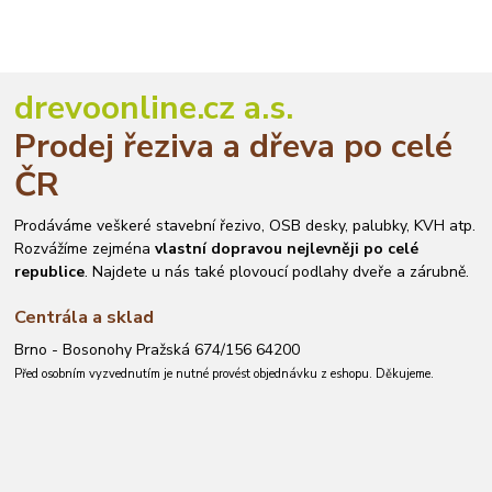
drevoonline.cz a.s.
Prodej řeziva a dřeva po celé
ČR
Prodáváme veškeré stavební řezivo, OSB desky, palubky, KVH atp.
Rozvážíme zejména
vlastní dopravou nejlevněji po celé
republice
. Najdete u nás také plovoucí podlahy dveře a zárubně.
Centrála a sklad
Brno - Bosonohy Pražská 674/156 64200
Před osobním vyzvednutím je nutné provést objednávku z eshopu. Děkujeme.