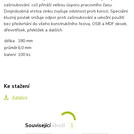
zašroubování, což přináší velkou úsporu pracovního času.
Dvojnásobná vrstva zinku zvyšuje odolnost proti korozi. Speciální
kluzný povlak snižuje odpor proti zašroubování a umožní použití
bez předvrtání do všeho konstrukčního řeziva, OSB a MDF desek,
dřevotřísek, překližek a dalších.
délka
180 mm
průměr
6,0 mm
balení
100 ks
Ke stažení
Katalog
Související zboží
1