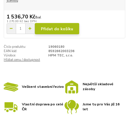
slevou
1 536,70 Kč
/
bal
1 270,00 Kč
bez DPH
Přidat do košíku
Číslo produktu:
19060180
EAN kód:
8592662003236
Výrobce:
HPM TEC, s.r.o.
Hlídat cenu / dostupnost
Největší skladové
Veškeré stavební řezivo
zásoby
Vlastní doprava po celé
Jsme tu pro Vás již 16
ČR
let