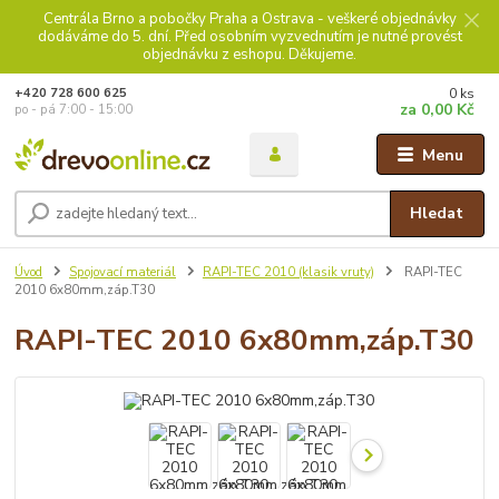
Centrála Brno a pobočky Praha a Ostrava - veškeré objednávky
dodáváme do 5. dní. Před osobním vyzvednutím je nutné provést
objednávku z eshopu. Děkujeme.
0
ks
+420 728 600 625
za
0,00 Kč
po - pá 7:00 - 15:00
Menu
Hledat
Úvod
Spojovací materiál
RAPI-TEC 2010 (klasik vruty)
RAPI-TEC
2010 6x80mm,záp.T30
RAPI-TEC 2010 6x80mm,záp.T30