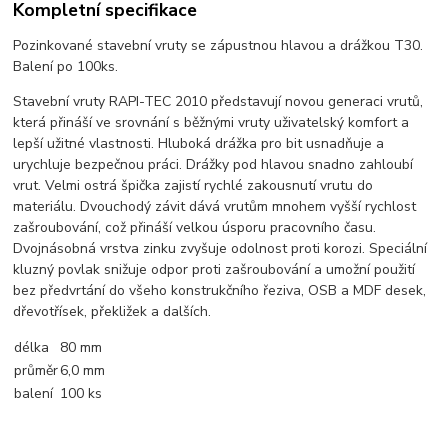
Kompletní specifikace
Pozinkované stavební vruty se zápustnou hlavou a drážkou T30.
Balení po 100ks.
Stavební vruty RAPI-TEC 2010 představují novou generaci vrutů,
která přináší ve srovnání s běžnými vruty uživatelský komfort a
lepší užitné vlastnosti. Hluboká drážka pro bit usnadňuje a
urychluje bezpečnou práci. Drážky pod hlavou snadno zahloubí
vrut. Velmi ostrá špička zajistí rychlé zakousnutí vrutu do
materiálu. Dvouchodý závit dává vrutům mnohem vyšší rychlost
zašroubování, což přináší velkou úsporu pracovního času.
Dvojnásobná vrstva zinku zvyšuje odolnost proti korozi. Speciální
kluzný povlak snižuje odpor proti zašroubování a umožní použití
bez předvrtání do všeho konstrukčního řeziva, OSB a MDF desek,
dřevotřísek, překližek a dalších.
délka
80 mm
průměr
6,0 mm
balení
100 ks