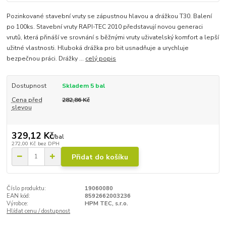
Pozinkované stavební vruty se zápustnou hlavou a drážkou T30. Balení
po 100ks. Stavební vruty RAPI-TEC 2010 představují novou generaci
vrutů, která přináší ve srovnání s běžnými vruty uživatelský komfort a lepší
užitné vlastnosti. Hluboká drážka pro bit usnadňuje a urychluje
bezpečnou práci. Drážky ...
celý popis
Dostupnost
Skladem 5 bal
Cena před
282,86 Kč
slevou
329,12 Kč
/
bal
272,00 Kč
bez DPH
Přidat do košíku
Číslo produktu:
19060080
EAN kód:
8592662003236
Výrobce:
HPM TEC, s.r.o.
Hlídat cenu / dostupnost