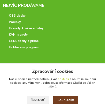
NEJVÍC PRODÁVÁME
OSB desky
Palubky
Hranoly, krokve a fošny
KVH hranoly
Latě, desky a prkna
Hoblovaný program
ODBORNÉ PORADENSTVÍ
Zpracování cookies
Potřebujete poradit? Neváhejte nás kontaktovat.
Náš e-shop a partneři potřebují Váš
souhlas
s použitím souborů
+420 728 600 625
cookies, aby Vám mohli zobrazovat informace týkající se Vašich
po - pá 7:00 - 15:00
zájmů.
Souhlasím
Nastavení