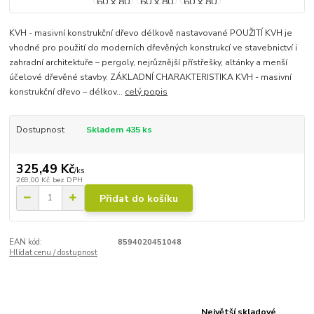
KVH - masivní konstrukční dřevo délkově nastavované POUŽITÍ KVH je
vhodné pro použití do moderních dřevěných konstrukcí ve stavebnictví i
zahradní architektuře – pergoly, nejrůznější přístřešky, altánky a menší
účelové dřevěné stavby. ZÁKLADNÍ CHARAKTERISTIKA KVH - masivní
konstrukční dřevo – délkov...
celý popis
Dostupnost
Skladem 435 ks
325,49 Kč
/
ks
269,00 Kč
bez DPH
Přidat do košíku
EAN kód:
8594020451048
Hlídat cenu / dostupnost
Největší skladové