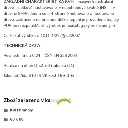
ZÁKLADNÍ CHARAKTERISTIKA KVH
- masivní konstrukční
dřevo – délkově nastavované, v nepohledové kvalitě (NSi) – v
dřevině SMRK. Jedná se o 4-stranně hoblované a fasetované
dřevo, zakráceno na přesnou délku, lepení je provedeno lepidly
PUR bez rozpouštědel (výrobek je toxikologicky nezávadným).
Certifikát výrobku č. 1011-1/222/§5a/2007
TECHNICKÁ DATA
:
Pevnostní třída C 24 – ČSN EN 338:2003
Reakce na oheň D-s2, d0 (tabulka C.1)
Jakostní třída S10TS Vlhkost 15 ± 3 %
Zboží zařazeno v kategoriích
KVH hranoly
60 x 80