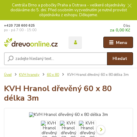
Centrála Brno a pobočky Praha a Ostrava - veškeré objednávky
dodáváme do 5. dní. Před osobním vyzvednutím je nutné provést
objednávku z eshopu. Děkujeme.
0
ks
+420 728 600 625
za
0,00 Kč
po - pá 7:00 - 15:00
Menu
Hledat
Úvod
KVH hranoly
60 x 80
KVH Hranol dřevěný 60 x 80 délka 3m
KVH Hranol dřevěný 60 x 80
délka 3m