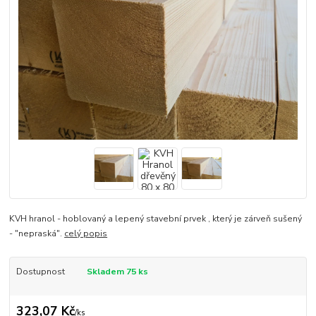
KVH hranol - hoblovaný a lepený stavební prvek , který je zárveň sušený
- "nepraská".
celý popis
Dostupnost
Skladem 75 ks
323,07 Kč
/
ks