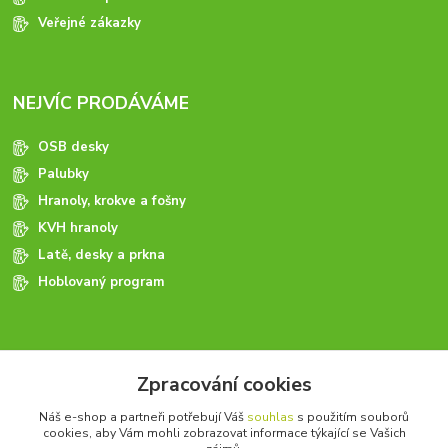
Veřejné zákazky
NEJVÍC PRODÁVÁME
OSB desky
Palubky
Hranoly, krokve a fošny
KVH hranoly
Latě, desky a prkna
Hoblovaný program
ODBORNÉ PORADENSTVÍ
Zpracování cookies
Potřebujete poradit? Neváhejte nás kontaktovat.
Náš e-shop a partneři potřebují Váš
souhlas
s použitím souborů
+420 728 600 625
cookies, aby Vám mohli zobrazovat informace týkající se Vašich
po - pá 7:00 - 15:00