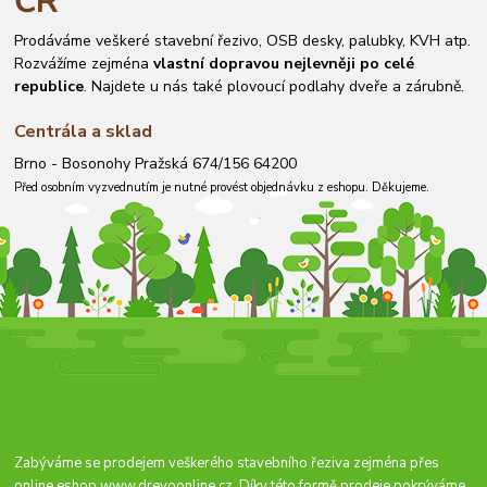
ČR
Prodáváme veškeré stavební řezivo, OSB desky, palubky, KVH atp.
Rozvážíme zejména
vlastní dopravou nejlevněji po celé
republice
. Najdete u nás také plovoucí podlahy dveře a zárubně.
Centrála a sklad
Brno - Bosonohy Pražská 674/156 64200
Před osobním vyzvednutím je nutné provést objednávku z eshopu. Děkujeme.
Zabýváme se prodejem veškerého stavebního řeziva zejména přes
online eshop
www.drevoonline.cz
. Díky této formě prodeje pokrýváme