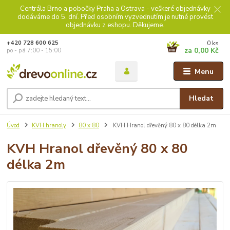
Centrála Brno a pobočky Praha a Ostrava - veškeré objednávky
dodáváme do 5. dní. Před osobním vyzvednutím je nutné provést
objednávku z eshopu. Děkujeme.
0
ks
+420 728 600 625
za
0,00 Kč
po - pá 7:00 - 15:00
Menu
Hledat
Úvod
KVH hranoly
80 x 80
KVH Hranol dřevěný 80 x 80 délka 2m
KVH Hranol dřevěný 80 x 80
délka 2m