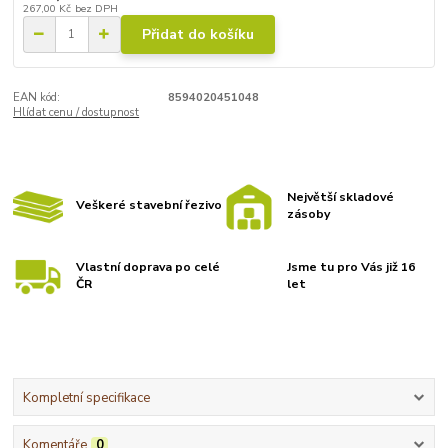
267,00 Kč
bez DPH
Přidat do košíku
EAN kód:
8594020451048
Hlídat cenu / dostupnost
Největší skladové
Veškeré stavební řezivo
zásoby
Vlastní doprava po celé
Jsme tu pro Vás již 16
ČR
let
Kompletní specifikace
Komentáře
0