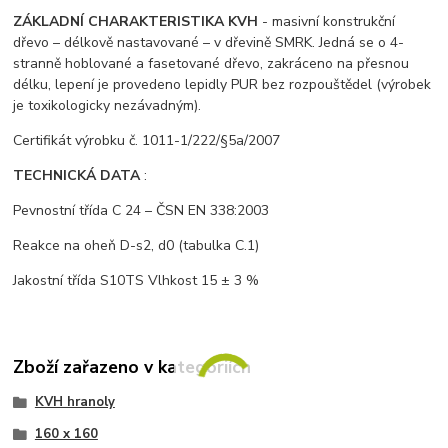
ZÁKLADNÍ CHARAKTERISTIKA KVH
- masivní konstrukční
dřevo – délkově nastavované – v dřevině SMRK. Jedná se o 4-
stranně hoblované a fasetované dřevo, zakráceno na přesnou
délku, lepení je provedeno lepidly PUR bez rozpouštědel (výrobek
je toxikologicky nezávadným).
Certifikát výrobku č. 1011-1/222/§5a/2007
TECHNICKÁ DATA
:
Pevnostní třída C 24 – ČSN EN 338:2003
Reakce na oheň D-s2, d0 (tabulka C.1)
Jakostní třída S10TS Vlhkost 15 ± 3 %
Zboží zařazeno v kategoriích
KVH hranoly
160 x 160