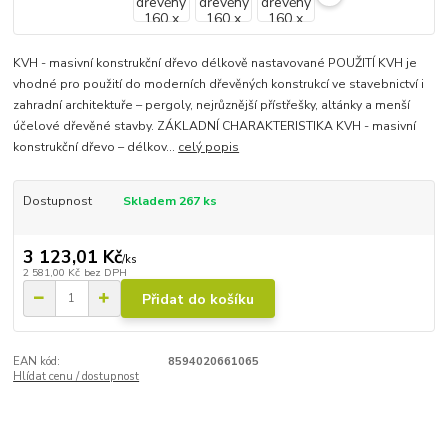
KVH - masivní konstrukční dřevo délkově nastavované POUŽITÍ KVH je
vhodné pro použití do moderních dřevěných konstrukcí ve stavebnictví i
zahradní architektuře – pergoly, nejrůznější přístřešky, altánky a menší
účelové dřevěné stavby. ZÁKLADNÍ CHARAKTERISTIKA KVH - masivní
konstrukční dřevo – délkov...
celý popis
Dostupnost
Skladem 267 ks
3 123,01 Kč
/
ks
2 581,00 Kč
bez DPH
Přidat do košíku
EAN kód:
8594020661065
Hlídat cenu / dostupnost