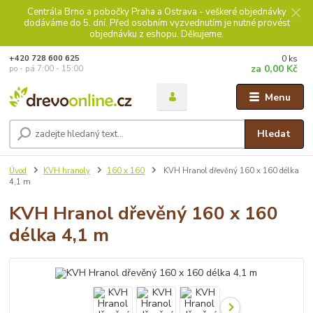
Centrála Brno a pobočky Praha a Ostrava - veškeré objednávky
dodáváme do 5. dní. Před osobním vyzvednutím je nutné provést
objednávku z eshopu. Děkujeme.
0
ks
+420 728 600 625
za
0,00 Kč
po - pá 7:00 - 15:00
Menu
Hledat
Úvod
KVH hranoly
160 x 160
KVH Hranol dřevěný 160 x 160 délka
4,1 m
KVH Hranol dřevěný 160 x 160
délka 4,1 m