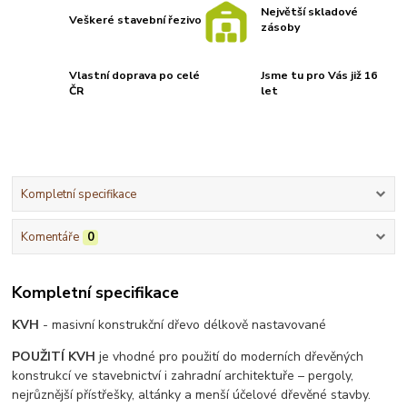
Největší skladové
Veškeré stavební řezivo
zásoby
Vlastní doprava po celé
Jsme tu pro Vás již 16
ČR
let
Kompletní specifikace
Komentáře
0
Kompletní specifikace
KVH
- masivní konstrukční dřevo délkově nastavované
POUŽITÍ KVH
je vhodné pro použití do moderních dřevěných
konstrukcí ve stavebnictví i zahradní architektuře – pergoly,
nejrůznější přístřešky, altánky a menší účelové dřevěné stavby.