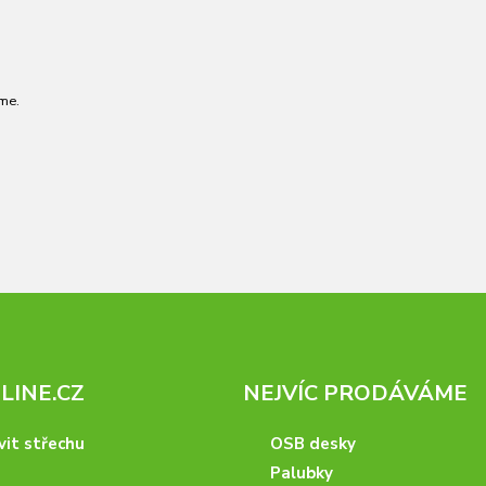
me.
INE.CZ
NEJVÍC PRODÁVÁME
vit střechu
OSB desky
Palubky