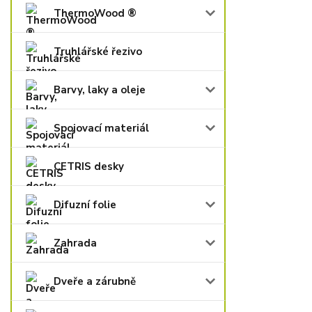
ThermoWood ®
Truhlářské řezivo
Barvy, laky a oleje
Spojovací materiál
CETRIS desky
Difuzní folie
Zahrada
Dveře a zárubně