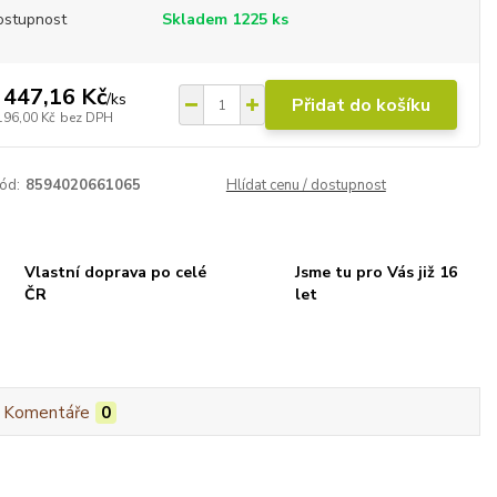
ostupnost
Skladem 1225 ks
 447,16 Kč
/
ks
Přidat do košíku
196,00 Kč
bez DPH
ód:
8594020661065
Hlídat cenu / dostupnost
Vlastní doprava po celé
Jsme tu pro Vás již 16
ČR
let
Komentáře
0