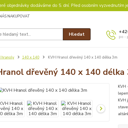
keré objednávky dodáváme do 5. dní. Před osobním vyzvednutím j
 NÁS NAKUPOVAT
+42
Hledat
po - 
 hranoly
140 x 140
KVH Hranol dřevěný 140 x 140 délka 3m
ranol dřevěný 140 x 140 délka
KVH -
lepen
KVH j
stave
altán