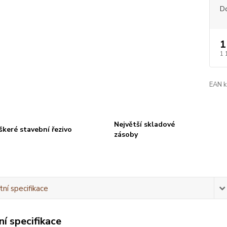
D
1
1 
EAN k
Největší skladové
škeré stavební řezivo
zásoby
ní specifikace
í specifikace