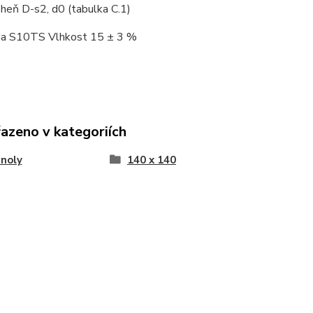
heň D-s2, d0 (tabulka C.1)
ída S10TS Vlhkost 15 ± 3 %
řazeno v kategoriích
noly
140 x 140