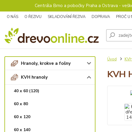
Centrála Brno a pobočky Praha a Ostrava - veš
O NÁS
O ŘEZIVU
SKLADOVÁNÍ ŘEZIVA
DOPRAVA
PROČ U
Úvod
KVH
Hranoly, krokve a fošny
KVH H
KVH hranoly
40 x 60 (120)
60 x 80
60 x 120
60 x 140