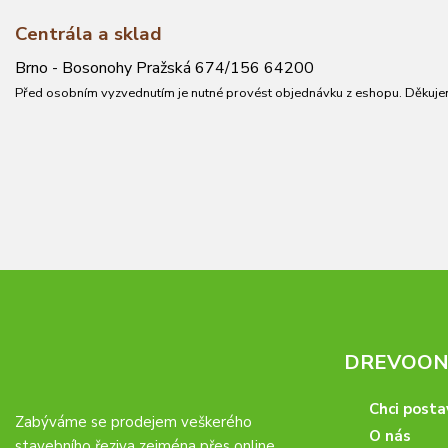
Centrála a sklad
Brno - Bosonohy Pražská 674/156 64200
Před osobním vyzvednutím je nutné provést objednávku z eshopu. Děkuje
DREVOONL
Chci posta
Zabýváme se prodejem veškerého
O nás
stavebního řeziva zejména přes online