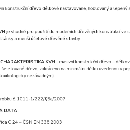
ní konstrukční dřevo délkově nastavované, hoblovaný a lepený st
VH
je vhodné pro použití do moderních dřevěných konstrukcí ve sta
 altánky a menší účelové dřevěné stavby.
 CHARAKTERISTIKA KVH
- masivní konstrukční dřevo – délko
 fasetované dřevo, zakráceno na minimální délku uvedenou v pop
 toxikologicky nezávadným).
výrobku č. 1011-1/222/§5a/2007
Á DATA
:
třída C 24 – ČSN EN 338:2003