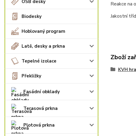
OSB desky
Reakce na o
Jakostní tř
Biodesky
Hoblovaný program
Latě, desky a prkna
Zboží za
Tepelné izolace
KVH hra
Překližky
Fasádní obklady
Terasová prkna
Plotová prkna