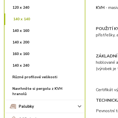
KVH
- masiv
120 x 240
140 x 140
POUŽITÍ K
140 x 160
přístřešky,
140 x 200
160 x 160
ZÁKLADNÍ
hoblované a
140 x 240
(výrobek je
Různé profilové velikosti
Navrhněte si pergolu z KVH
Certifikát 
hranolů
TECHNICK
Palubky
Pevnostní 