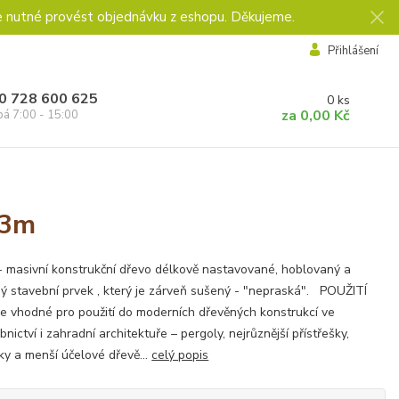
e nutné provést objednávku z eshopu. Děkujeme.
Přihlášení
0 728 600 625
0
ks
za
0,00 Kč
pá 7:00 - 15:00
 3m
 masivní konstrukční dřevo délkově nastavované, hoblovaný a
ý stavební prvek , který je zárveň sušený - "nepraská". POUŽITÍ
e vhodné pro použití do moderních dřevěných konstrukcí ve
bnictví i zahradní architektuře – pergoly, nejrůznější přístřešky,
ky a menší účelové dřevě...
celý popis