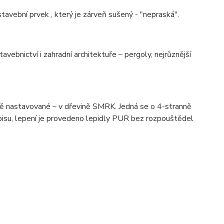
avební prvek , který je zárveň sušený - "nepraská".
vebnictví i zahradní architektuře – pergoly, nejrůznější
vě nastavované – v dřevině SMRK. Jedná se o 4-stranně
isu, lepení je provedeno lepidly PUR bez rozpouštědel