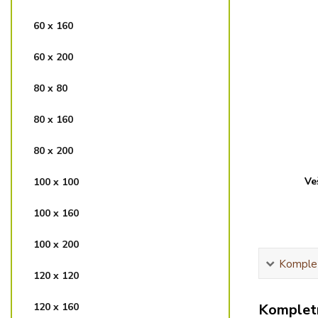
60 x 160
60 x 200
80 x 80
80 x 160
80 x 200
Ve
100 x 100
100 x 160
100 x 200
Komplet
120 x 120
120 x 160
Kompletn