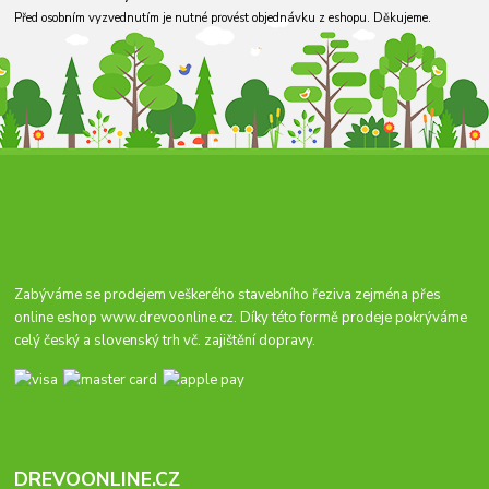
Před osobním vyzvednutím je nutné provést objednávku z eshopu. Děkujeme.
Zabýváme se prodejem veškerého stavebního řeziva zejména přes
online eshop
www.drevoonline.cz
. Díky této formě prodeje pokrýváme
celý český a slovenský trh vč. zajištění dopravy.
DREVOONLINE.CZ