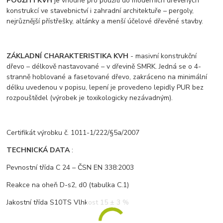
POUŽITÍ KVH
je vhodné pro použití do moderních dřevěných
konstrukcí ve stavebnictví i zahradní architektuře – pergoly,
nejrůznější přístřešky, altánky a menší účelové dřevěné stavby.
ZÁKLADNÍ CHARAKTERISTIKA KVH
- masivní konstrukční
dřevo – délkově nastavované – v dřevině SMRK. Jedná se o 4-
stranně hoblované a fasetované dřevo, zakráceno na minimální
délku uvedenou v popisu, lepení je provedeno lepidly PUR bez
rozpouštědel (výrobek je toxikologicky nezávadným).
Certifikát výrobku č. 1011-1/222/§5a/2007
TECHNICKÁ DATA
:
Pevnostní třída C 24 – ČSN EN 338:2003
Reakce na oheň D-s2, d0 (tabulka C.1)
Jakostní třída S10TS Vlhkost 15 ± 3 %