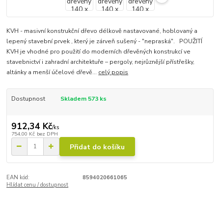
KVH - masivní konstrukční dřevo délkově nastavované, hoblovaný a
lepený stavební prvek , který je zárveň sušený - "nepraská". POUŽITÍ
KVH je vhodné pro použití do moderních dřevěných konstrukcí ve
stavebnictví i zahradní architektuře – pergoly, nejrůznější přístřešky,
altánky a menší účelové dřevě...
celý popis
Dostupnost
Skladem 573 ks
912,34 Kč
/
ks
754,00 Kč
bez DPH
Přidat do košíku
EAN kód:
8594020661065
Hlídat cenu / dostupnost