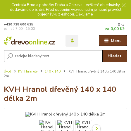
Centrála Brno a pobočky Praha a Ostrava - veškeré objednávky
dodáváme do 5. dní. Před osobním vyzvednutím je nutné provést
objednávku z eshopu. Děkujeme.
0
ks
+420 728 600 625
za
0,00 Kč
po - pá 7:00 - 15:00
Menu
Hledat
Úvod
KVH hranoly
140 x 140
KVH Hranol dřevěný 140 x 140 délka
2m
KVH Hranol dřevěný 140 x 140
délka 2m