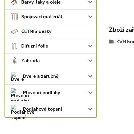
Barvy, laky a oleje
Spojovací materiál
Zboží za
CETRIS desky
KVH hra
Difuzní folie
Zahrada
Dveře a zárubně
Plovoucí podlahy
Podlahové topení