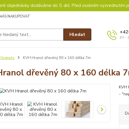
keré objednávky dodáváme do 5. dní. Před osobním vyzvednutím j
 NÁS NAKUPOVAT
+42
Hledat
po - 
 hranoly
KVH Hranol dřevěný 80 x 160 délka 7m
ranol dřevěný 80 x 160 délka 
KVH h
- "ne
D