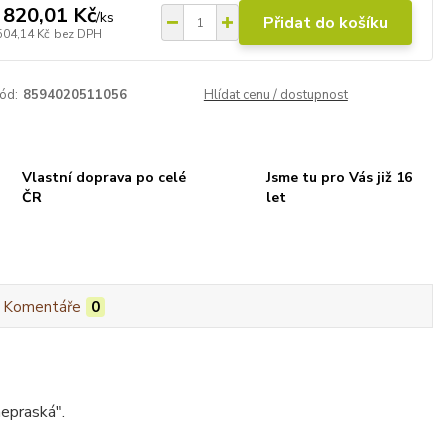
 820,01 Kč
/
ks
Přidat do košíku
504,14 Kč
bez DPH
ód:
8594020511056
Hlídat cenu / dostupnost
Vlastní doprava po celé
Jsme tu pro Vás již 16
ČR
let
Komentáře
0
nepraská".