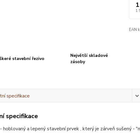
1
1 
EAN k
Největší skladové
škeré stavební řezivo
zásoby
ní specifikace
í specifikace
 hoblovaný a lepený stavební prvek , který je zárveň sušený - "