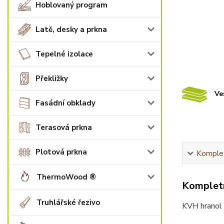
Hoblovaný program
Latě, desky a prkna
Tepelné izolace
Překližky
Ve
Fasádní obklady
Terasová prkna
Plotová prkna
Komplet
ThermoWood ®
Kompletn
Truhlářské řezivo
KVH hranol -