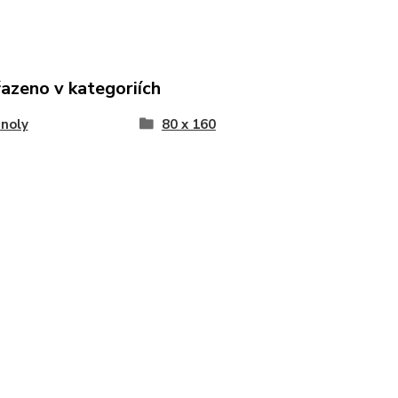
řazeno v kategoriích
noly
80 x 160