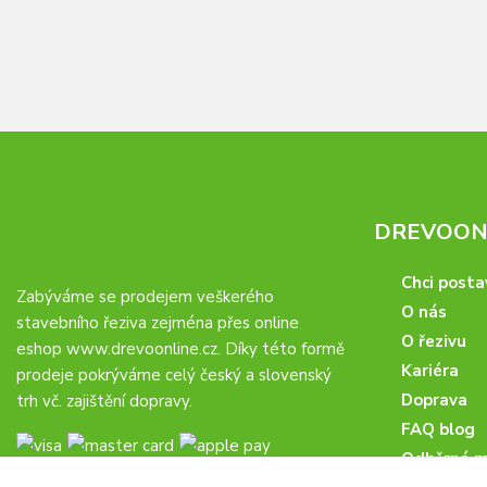
DREVOONL
Chci posta
Zabýváme se prodejem veškerého
O nás
stavebního řeziva zejména přes online
O řezivu
eshop
www.drevoonline.cz
. Díky této formě
Kariéra
prodeje pokrýváme celý český a slovenský
Doprava
trh vč. zajištění dopravy.
FAQ blog
Odběrná m