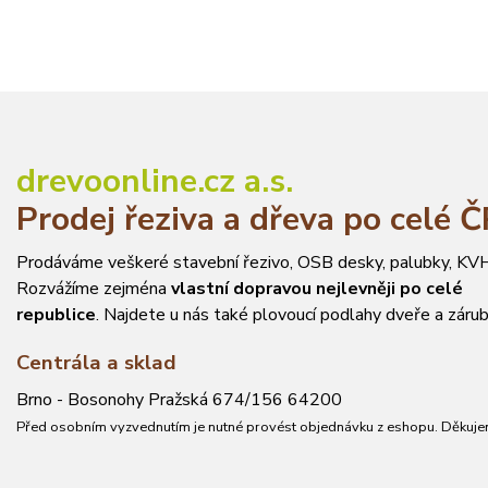
drevoonline.cz a.s.
Prodej řeziva a dřeva po celé 
Prodáváme veškeré stavební řezivo, OSB desky, palubky, KVH
Rozvážíme zejména
vlastní dopravou nejlevněji po celé
republice
. Najdete u nás také plovoucí podlahy dveře a zárub
Centrála a sklad
Brno - Bosonohy Pražská 674/156 64200
Před osobním vyzvednutím je nutné provést objednávku z eshopu. Děkuje