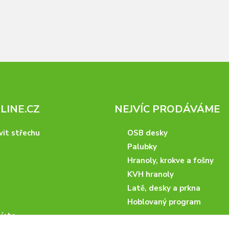
INE.CZ
NEJVÍC PRODÁVÁME
vit střechu
OSB desky
Palubky
Hranoly, krokve a fošny
KVH hranoly
Latě, desky a prkna
Hoblovaný program
ísta