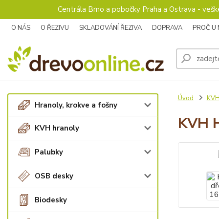
Centrála Brno a pobočky Praha a Ostrava - veš
O NÁS
O ŘEZIVU
SKLADOVÁNÍ ŘEZIVA
DOPRAVA
PROČ U
Úvod
KVH
Hranoly, krokve a fošny
KVH H
KVH hranoly
Palubky
OSB desky
Biodesky