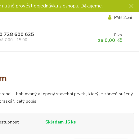
e nutné provést objednávku z eshopu. Děkujeme.
Přihlášení
0 728 600 625
0
ks
za
0,00 Kč
pá 7:00 - 15:00
7m
ranol - hoblovaný a lepený stavební prvek , který je zárveň sušený
praská".
celý popis
ostupnost
Skladem 16 ks