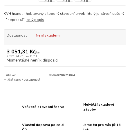
KVH hranol - hoblovaný a lepený stavební prvek , který je zárveň sušený
- "nepraská".
celý popis
Dostupnost
Není skladem
3 051,31 Kč
/
ks
2 521,74 Kč
bez DPH
Momentálně není k dispozici
EAN kód:
8594020671064
Hlídat cenu / dostupnost
Největší skladové
Veškeré stavební řezivo
zásoby
Vlastní doprava po celé
Jsme tu pro Vás již 16
ČR
let