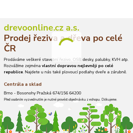
drevoonline.cz a.s.
Prodej řeziva a dřeva po celé
ČR
Prodáváme veškeré stavební řezivo, OSB desky, palubky, KVH atp.
Rozvážíme zejména
vlastní dopravou nejlevněji po celé
republice
. Najdete u nás také plovoucí podlahy dveře a zárubně.
Centrála a sklad
Brno - Bosonohy Pražská 674/156 64200
Před osobním vyzvednutím je nutné provést objednávku z eshopu. Děkujeme.