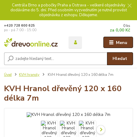
Centrála Brno a pobočky Praha a Ostrava - veškeré objednávky
dodáváme do 5. dní. Před osobním vyzvednutím je nutné provést
objednávku z eshopu. Děkujeme.
0
ks
+420 728 600 625
za
0,00 Kč
po - pá 7:00 - 15:00
Menu
Hledat
Úvod
KVH hranoly
KVH Hranol dřevěný 120 x 160 délka 7m
KVH Hranol dřevěný 120 x 160
délka 7m