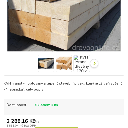
KVH hranol - hoblovaný a lepený stavební prvek , který je zárveň sušený
- "nepraská".
celý popis
Dostupnost
Skladem 1 ks
2 288,16 Kč
/
ks
1 891,04 Kč
bez DPH