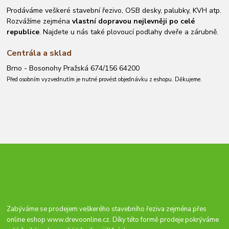
Prodáváme veškeré stavební řezivo, OSB desky, palubky, KVH atp.
Rozvážíme zejména
vlastní dopravou nejlevněji po celé
republice
. Najdete u nás také plovoucí podlahy dveře a zárubně.
Centrála a sklad
Brno - Bosonohy Pražská 674/156 64200
Před osobním vyzvednutím je nutné provést objednávku z eshopu. Děkujeme.
Zabýváme se prodejem veškerého stavebního řeziva zejména přes
online eshop
www.drevoonline.cz
. Díky této formě prodeje pokrýváme