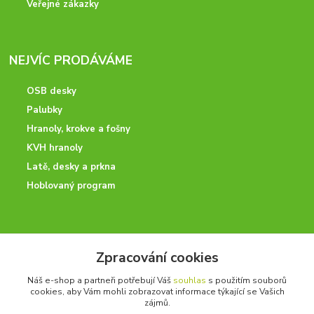
Veřejné zákazky
NEJVÍC PRODÁVÁME
OSB desky
Palubky
Hranoly, krokve a fošny
KVH hranoly
Latě, desky a prkna
Hoblovaný program
ODBORNÉ PORADENSTVÍ
Zpracování cookies
Potřebujete poradit? Neváhejte nás kontaktovat.
Náš e-shop a partneři potřebují Váš
souhlas
s použitím souborů
+420 728 600 625
cookies, aby Vám mohli zobrazovat informace týkající se Vašich
po - pá 7:00 - 15:00
zájmů.