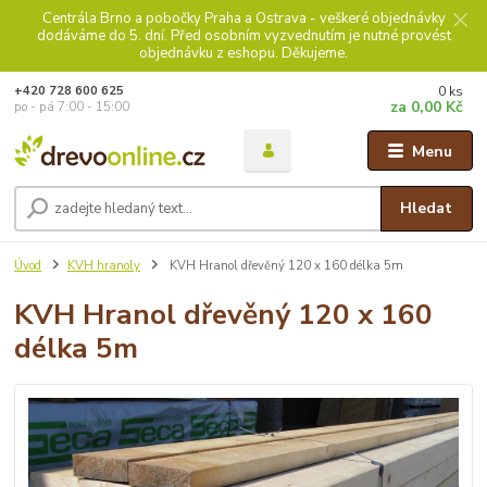
Centrála Brno a pobočky Praha a Ostrava - veškeré objednávky
dodáváme do 5. dní. Před osobním vyzvednutím je nutné provést
objednávku z eshopu. Děkujeme.
0
ks
+420 728 600 625
za
0,00 Kč
po - pá 7:00 - 15:00
Menu
Hledat
Úvod
KVH hranoly
KVH Hranol dřevěný 120 x 160 délka 5m
KVH Hranol dřevěný 120 x 160
délka 5m