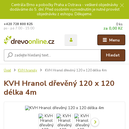
Centrála Brno a pobočky Praha a Ostrava - veškeré objednávky
dodáváme do 5. dní. Před osobním vyzvednutím je nutné provést
objednávku z eshopu. Děkujeme.
0
ks
+420 728 600 625
za
0,00 Kč
po - pá 7:00 - 15:00
Menu
Hledat
Úvod
KVH hranoly
KVH Hranol dřevěný 120 x 120 délka 4m
KVH Hranol dřevěný 120 x 120
délka 4m