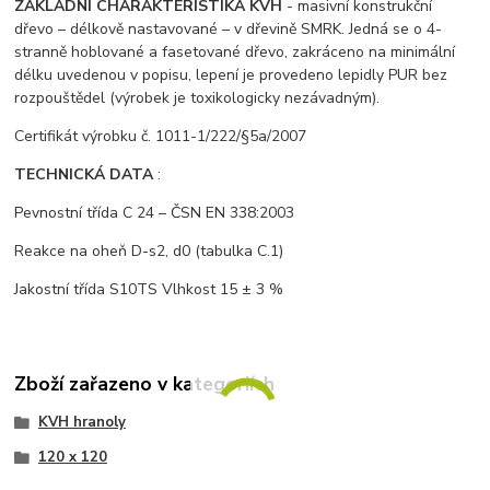
ZÁKLADNÍ CHARAKTERISTIKA KVH
- masivní konstrukční
dřevo – délkově nastavované – v dřevině SMRK. Jedná se o 4-
stranně hoblované a fasetované dřevo, zakráceno na minimální
délku uvedenou v popisu, lepení je provedeno lepidly PUR bez
rozpouštědel (výrobek je toxikologicky nezávadným).
Certifikát výrobku č. 1011-1/222/§5a/2007
TECHNICKÁ DATA
:
Pevnostní třída C 24 – ČSN EN 338:2003
Reakce na oheň D-s2, d0 (tabulka C.1)
Jakostní třída S10TS Vlhkost 15 ± 3 %
Zboží zařazeno v kategoriích
KVH hranoly
120 x 120