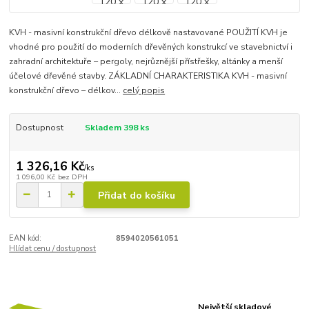
KVH - masivní konstrukční dřevo délkově nastavované POUŽITÍ KVH je
vhodné pro použití do moderních dřevěných konstrukcí ve stavebnictví i
zahradní architektuře – pergoly, nejrůznější přístřešky, altánky a menší
účelové dřevěné stavby. ZÁKLADNÍ CHARAKTERISTIKA KVH - masivní
konstrukční dřevo – délkov...
celý popis
Dostupnost
Skladem 398 ks
1 326,16 Kč
/
ks
1 096,00 Kč
bez DPH
Přidat do košíku
EAN kód:
8594020561051
Hlídat cenu / dostupnost
Největší skladové